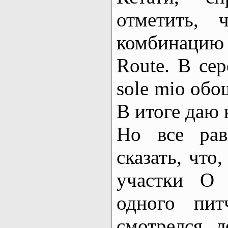
отметить,
комбинацию 
Route. В се
sole mio обо
В итоге даю 
Но все рав
сказать, что
участки O 
одного пит
смотрелся л