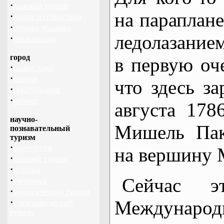
·
лыжный туризм
на параплане
·
пешие путешествия
·
собачьи упряжки
ледолазанием
·
спелеология
город
в первую оче
·
гимнастика
·
ролики
что здесь з
·
скейтбординг
·
фитнес
августа 178
научно-
Мишель Пак
познавательный
туризм
·
археология
на вершину 
·
зеленый туризм
·
история
Сейчас э
·
эзотерика
·
экологический туризм
·
Международн
этнографический
туризм