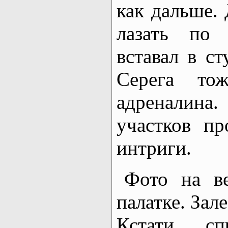
как дальше. 
лазать по
вставал в с
Серега то
адреналин
участков пр
интриги.
Фото на в
палатке. Зал
Кстати, с