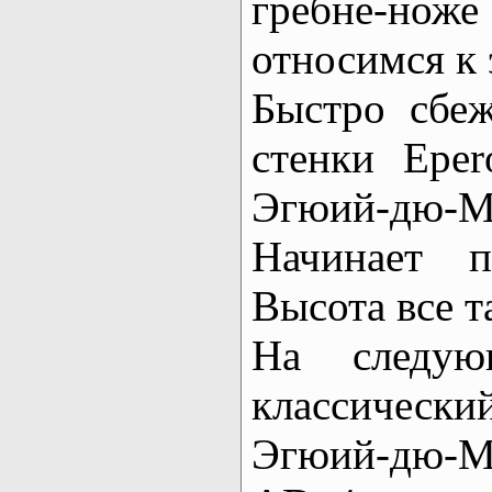
гребне-но
относимся к
Быстро сбеж
стенки Eper
Эгюий-дю-М
Начинает п
Высота все т
На следую
классическ
Эгюий-дю-М