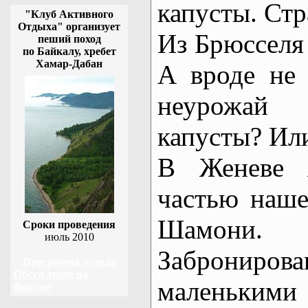
капусты. Стр
"Клуб Активного
Отдыха" организует
Из Брюсселя
пеший поход
по Байкалу, хребет
Хамар-Дабан
А вроде не 
неурожай 
капусты? Или
В Женеве 
частью наше
Шамони.
Сроки проведения
июль 2010
Забронирова
Программа похода
Обсуждение на
маленькими
форуме