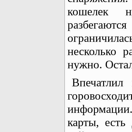
кошелек н
разбегаютс
ограничилас
несколько р
нужно. Оста
Впечатлил
горовосходи
информации
карты, есть