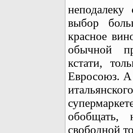
неподалеку
выбор бол
красное вин
обычной пр
кстати, тол
Евросоюз. А 
итальянског
супермарк
обобщать,
свободной то