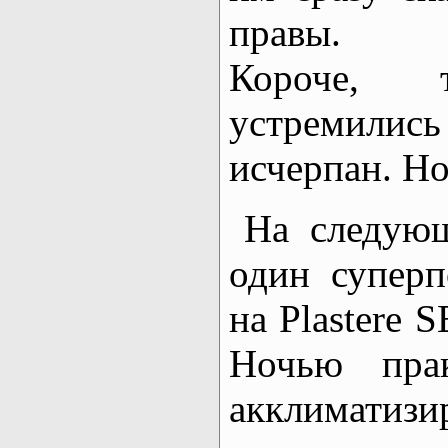
правы.
Короче, 
устремилис
исчерпан. Но
На следующ
один суперп
на Plastere 
Ночью пра
акклиматизир