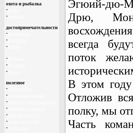
Эгюий-дю-
охота и рыбалка
·
охота
Дрю, Мон
·
рыбалка
восхождени
достопримечательности
·
необычное
·
всегда буд
Карпаты
·
Крым
поток жела
·
Польша
·
Украина
исторически
·
Чехия
В этом году
полезное
·
снаряжение
Отложив вс
·
школа выживания
·
дикорастущие растения
полку, мы о
·
кладовая природы
·
советы туристу
Часть кома
·
кухня, питание
·
медицина