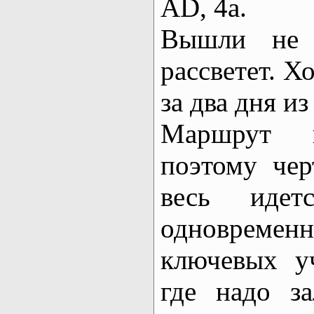
AD, 4a.
Вышли не 
рассветет. Х
за два дня и
Маршрут п
поэтому чер
весь идет
одновреме
ключевых уч
где надо з