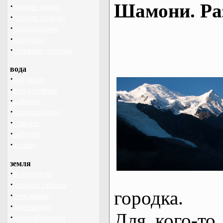
Шамони. Ра
·
горные лыжи
·
горные походы
·
скалолазание
·
сноуборд
·
треккинг, походы
вода
·
байдарки
·
виндсерфинг
·
дайвинг
·
катамаранинг
·
каякинг
·
рафтинг
·
яхтинг
земля
·
велотуризм
·
дальние страны
городка.
·
геокэшинг
·
диггерство
Для кого-то
·
конный туризм