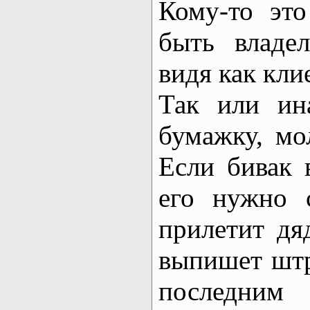
Кому-то эт
быть владел
видя как кли
Так или ина
бумажку, мо
Если бивак 
его нужно 
прилетит дяд
выпишет штра
последним