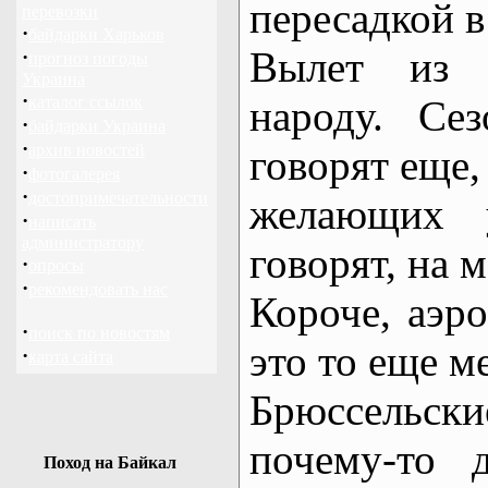
пересадкой в
перевозки
·
байдарки Харьков
Вылет из 
·
прогноз погоды
Украина
·
каталог ссылок
народу. Се
·
байдарки Украина
·
архив новостей
говорят еще,
·
фотогалерея
·
достопримечательности
желающих у
·
написать
администратору
говорят, на 
·
опросы
·
рекомендовать нас
Короче, аэро
·
поиск по новостям
это то еще м
·
карта сайта
Брюссельски
почему-то 
Поход на Байкал