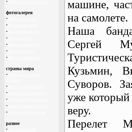
машине, част
·
библиотека туриста
фотогалерея
на самолете.
·
фото природы
·
фотообои зима
Наша банда
·
фотографии гор
·
фото цветов
Сергей Му
·
фото животных
·
фото лошади
Туристиче
·
фото дельфинов
Кузьмин, В
страны мира
·
погода в разных
Суворов. З
странах
·
флаги стран мира
·
валюты стран мира
уже который 
·
столицы стран мира
·
языки разных стран
веру.
·
климат стран мира
Перелет М
разное
·
пассажирские