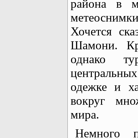
района в м
метеоснимки
Хочется ска
Шамони. Кр
однако ту
центральных 
одежке и ха
вокруг мно
мира.
Немного п