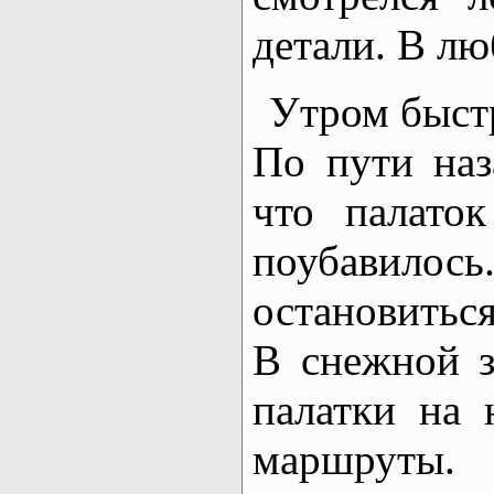
детали. В лю
Утром быстр
По пути наз
что палато
поубавило
остановитьс
В снежной з
палатки на 
маршруты. 