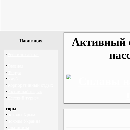
Активный о
Навигация
пас
·
Рейтинг сайтов
·
Главная
·
Форум
·
Клуб
·
Корпоративный отдых
·
Активный отдых
·
Детский туризм
горы
·
походы Крым
·
походы Украина
·
альпинизм