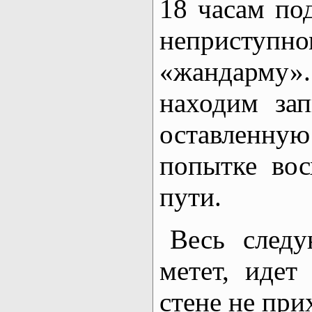
18 часам по
неприст
«жандарму»
находим зап
оставленн
попытке во
пути.
Весь след
метет, идет
стене не при