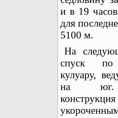
и в 19 часо
для последне
5100 м.
На следую
спуск по 
кулуару, ве
на юг. 
констру
укорочен