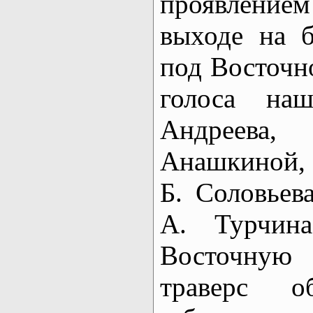
проявлени
выходе на 
под Восточ
голоса на
Андреева,
Анашкиной, 
Б. Соловьев
А. Турчин
Восточную 
траверс 