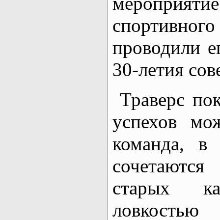
меропри
спортивног
проводили е
30-летия сов
Траверс пок
успехов мо
команда, в
сочетаютс
старых к
ловкостью