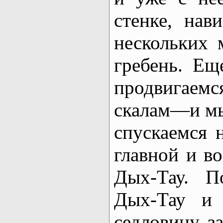
стенке, на
нескольких 
гребень. Ещ
продвигае
скалам—и мы
спускаемся 
главной и в
Дых-Тау. П
Дых-Тау и 
седловину з