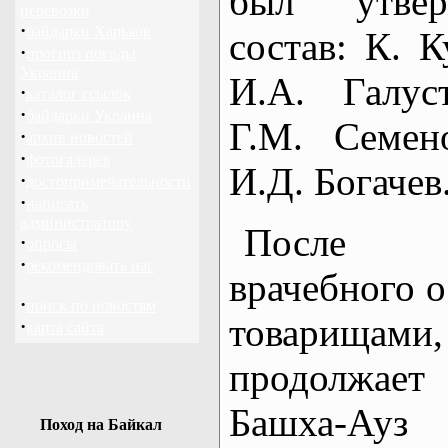
был утвер
перевозки
·
байдарки Харьков
состав: К. К
·
прогноз погоды
Украина
И.А. Галус
·
каталог ссылок
·
байдарки Украина
Г.М. Семен
·
архив новостей
·
фотогалерея
И.Д. Богачев
·
достопримечательности
·
написать
администратору
После в
·
опросы
·
рекомендовать нас
врачебного 
·
поиск по новостям
товарищами
·
карта сайта
продолжает
Башха-Ауз
Поход на Байкал