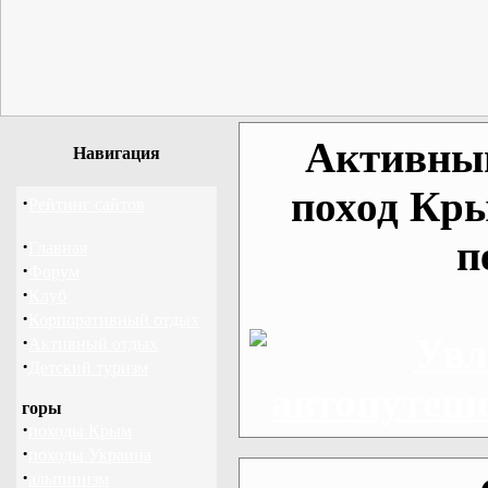
Активный
Навигация
поход Кры
·
Рейтинг сайтов
п
·
Главная
·
Форум
·
Клуб
·
Корпоративный отдых
·
Активный отдых
·
Детский туризм
горы
·
походы Крым
·
походы Украина
·
альпинизм