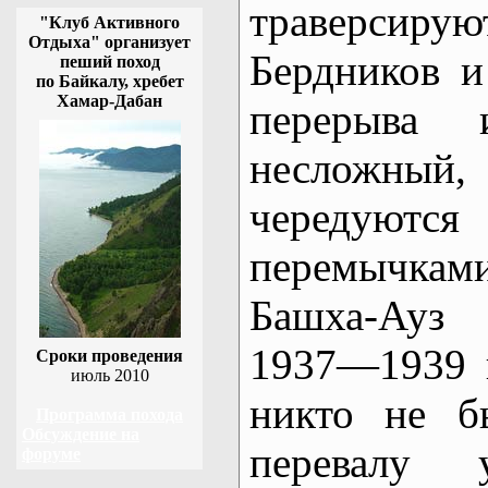
траверсир
"Клуб Активного
Отдыха" организует
Бердников 
пеший поход
по Байкалу, хребет
Хамар-Дабан
перерыва 
несложный
чередуют
перемычк
Башха-Ауз
1937—1939 г
Сроки проведения
июль 2010
никто не б
Программа похода
Обсуждение на
перевалу 
форуме