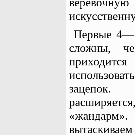
веревоч
искусственну
Первые 4—5
сложны, ч
приходится
использова
зацепок.
расширяется
«жандар
вытаскиваем 