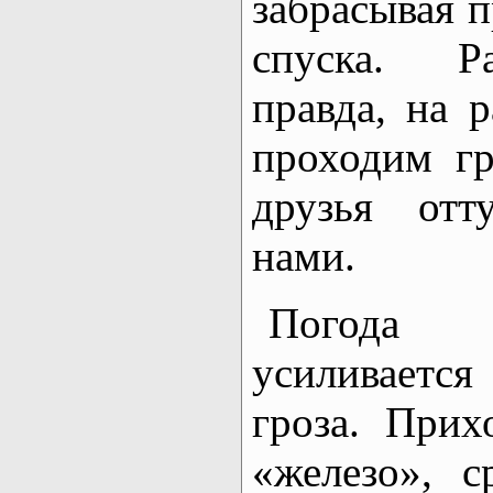
забрасывая 
спуска. Ра
правда, на 
проходим г
друзья отт
нами.
Погода р
усиливается
гроза. Прих
«железо», с