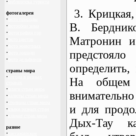
·
библиотека туриста
3. Крицкая
фотогалерея
·
фото природы
В. Бердни
·
фотообои зима
·
фотографии гор
Матронин и
·
фото цветов
·
фото животных
предстоял
·
фото лошади
·
фото дельфинов
определить,
страны мира
·
погода в разных
На общем 
странах
·
флаги стран мира
внимательно
·
валюты стран мира
·
столицы стран мира
и для продо
·
языки разных стран
·
климат стран мира
Дых-Тау к
разное
·
пассажирские