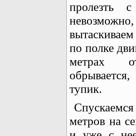
пролезть с
невозможно
вытаскиваем
по полке дви
метрах 
обрывается
тупик.
Спускаемс
метров на с
и уже с не