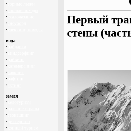
·
горные лыжи
·
горные походы
Первый тра
·
скалолазание
·
сноуборд
·
стены (часть
треккинг, походы
вода
·
байдарки
·
виндсерфинг
·
дайвинг
·
катамаранинг
·
каякинг
·
рафтинг
·
яхтинг
земля
·
велотуризм
·
дальние страны
·
геокэшинг
·
диггерство
·
конный туризм