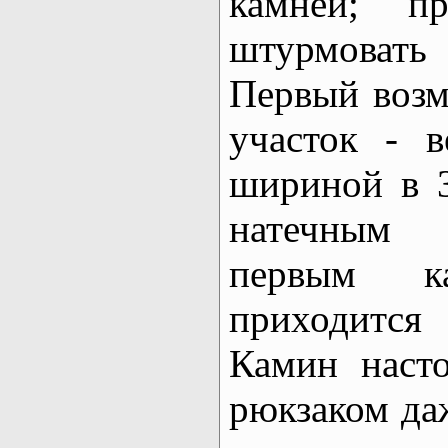
камней; п
штурмовать
Первый воз
участок - 
шириной в 3
натечным 
первым ка
приходится
Камин насто
рюкзаком да