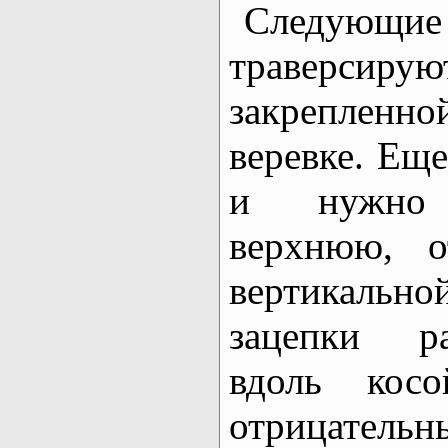
Следую
траверси
закрепле
веревке. Еще
и нужно 
верхнюю, о
вертикально
зацепки р
вдоль кос
отрицател