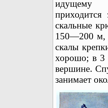
идущему 
приходится 
скальные кр
150—200 м, 
скалы крепк
хорошо; в 3
вершине. Сп
занимает око