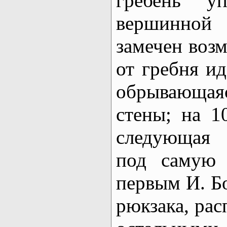
гребень у
вершинно
замечен воз
от гребня ид
обрывающа
стены; на 
следующая 
под самую 
первым И. Бо
рюкзака, рас