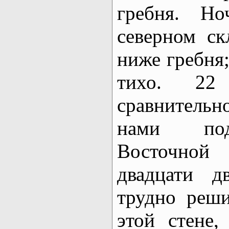
гребня. Н
северном ск
ниже гребня;
тихо. 22 
сравнитель
нами под
Восточной
двадцати д
трудно реш
этой стене