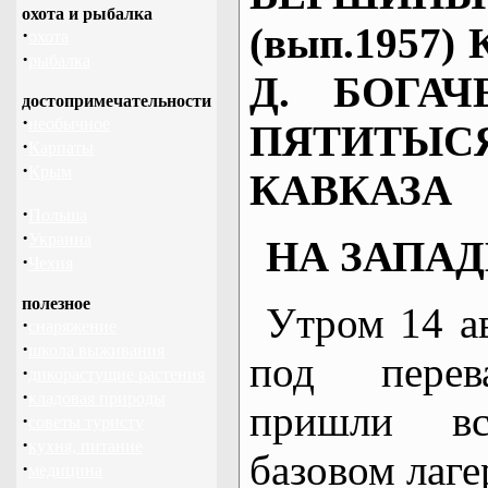
охота и рыбалка
(вып.1957)
·
охота
·
рыбалка
Д. БОГА
достопримечательности
·
необычное
ПЯТИТЫС
·
Карпаты
·
Крым
КАВКАЗА
·
Польша
·
Украина
НА ЗАПА
·
Чехия
полезное
Утром 14 а
·
снаряжение
·
школа выживания
под перев
·
дикорастущие растения
·
кладовая природы
пришли вс
·
советы туристу
·
кухня, питание
базовом лаге
·
медицина