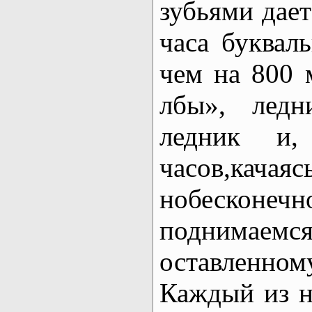
зубьями дает
часа буквал
чем на 800 
лбы», ледн
ледник и,
часов,кача
нобесконеч
поднимаемся
оставленно
Каждый из на