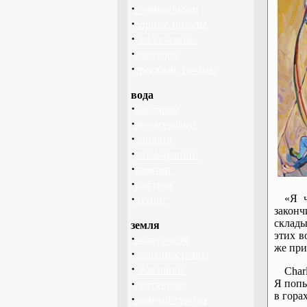
·
горные лыжи
·
горные походы
·
скалолазание
·
сноуборд
·
треккинг, походы
вода
·
байдарки
·
виндсерфинг
·
дайвинг
·
катамаранинг
·
каякинг
·
рафтинг
·
«Я ч
яхтинг
закон
склады
земля
этих в
·
велотуризм
же при
·
дальние страны
·
геокэшинг
Char
·
Я попы
диггерство
в гора
·
конный туризм