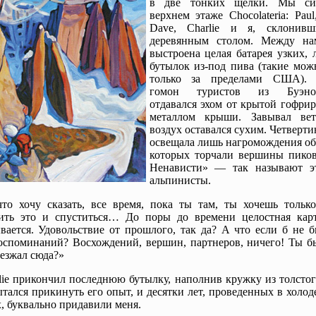
в две тонких щелки. Мы си
верхнем этаже Chocolateria: Paul
Dave, Charlie и я, склонив
деревянным столом. Между н
выстроена целая батарея узких,
бутылок из-под пива (такие мож
только за пределами США). 
гомон туристов из Буэнос
отдавался эхом от крытой гофри
металлом крыши. Завывал вет
воздух оставался сухим. Четверт
освещала лишь нагромождения об
которых торчали вершины пиков
Ненависти» — так называют э
альпинисты.
то хочу сказать, все время, пока ты там, ты хочешь только
чить это и спуститься… До поры до времени целостная кар
вается. Удовольствие от прошлого, так да? А что если б не 
оспоминаний? Восхождений, вершин, партнеров, ничего! Ты бы
езжал сюда?»
lie прикончил последнюю бутылку, наполнив кружку из толстог
тался прикинуть его опыт, и десятки лет, проведенных в холод
х, буквально придавили меня.