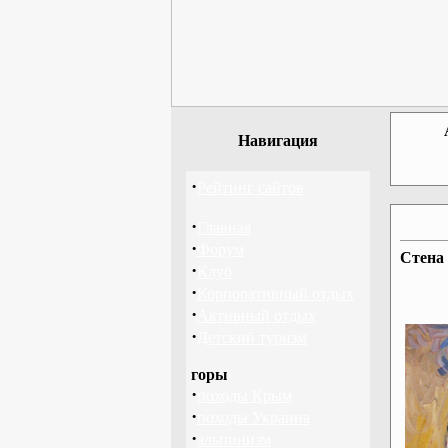
Навигация
·
Рейтинг сайтов
·
Главная
·
Форум
Стена
·
Клуб
·
Корпоративный отдых
·
Активный отдых
·
Детский туризм
горы
·
походы Крым
·
походы Украина
·
альпинизм