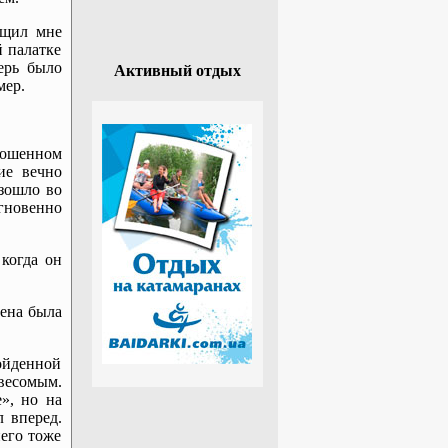
общил мне
 палатке
ерь было
Активный отдых
мер.
рошенном
ие вечно
зошло во
гновенно
 когда он
тена была
ойденной
весомым.
», но на
 вперед.
него тоже