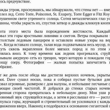
ось предчувствие.
жды утром, проснувшись, мы обнаружили, что стены нет — вме
лел лед. Cerro Torre, Poincenot, St. Exupery, Torre Egger и Fitz R
лушенном свете утреннего солнца. Сотня металлических глаз у
шины, чтобы украсть их, спустив затвор и дважды кликнув кнопк
сота этого места была порождением жестокости. Кажды
вал эти горы яростными ливнями и снегом. Ветры покрывали 
 толстым ледовым панцирем и оставляли новые узоры на в
». Когда вставало солнце, талая вода подхватывала весь мусор, 
путь сквозь вкрапления более мягких пород и по этим 
лялась вниз. К тому времени как ледник прогревался, стру
вывали ажурную сеть из трещин, через которую и покидали го
пищу озеру. Фотография — жалкая попытка запечатлеть 
бразие.
т же день после обеда мы достигли верхних ночевок, укрыты
enot. Dave сушил носки, пока я собирал пустые бутылки дл
овал огромные, размером с дом валуны, и небольшие песчаные 
ающие своей чистотой. Я добрался до стенки старых ноче
тренная сторона превратилась в небольшую дюну. Мои уши р
ловимый звук струящейся воды, а затем я расслышал его — рас
пульса горы, журчащий и стремительный он усиливался с кажд
движения вверх. Наконец я подобрался к основанию гигантской 