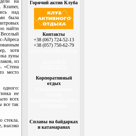
дели на
Горячий актив Клуба
, Kramer,
шись над
ами была
 литровых
но найти
Веселый
Контакты
-Айреса
+38 (067) 724-52-13
рованным
+38 (057) 750-62-79
ер, хотя
info@activeclub.com.ua
инка луны
лаков, из
activeclub В
. «Стена
КОНТАКТЕ
то место
Корпоративный
отдых
 одного:
О корпоративном
тинка не
отдыхе
было всех
Корпоративный отдых
 все так
на байдарках
о стекла.
Сплавы на байдарках
е, высоко
и катамаранах