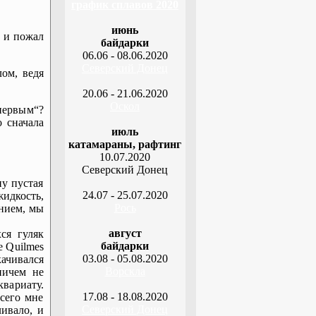
график сплавов 2020
июнь
р и пожал
байдарки
06.06 - 08.06.2020
Северский Донец
ом, ведя
20.06 - 21.06.2020
Оскол
первым“?
о сначала
июль
катамараны, рафтинг
10.07.2020
Северский Донец
ну пустая
24.07 - 25.07.2020
идкость,
Рось
анием, мы
август
ся гуляк
байдарки
е Quilmes
03.08 - 05.08.2020
качивался
Ворскла
ничем не
квариату.
17.08 - 18.08.2020
сего мне
Северский Донец
ливало, и