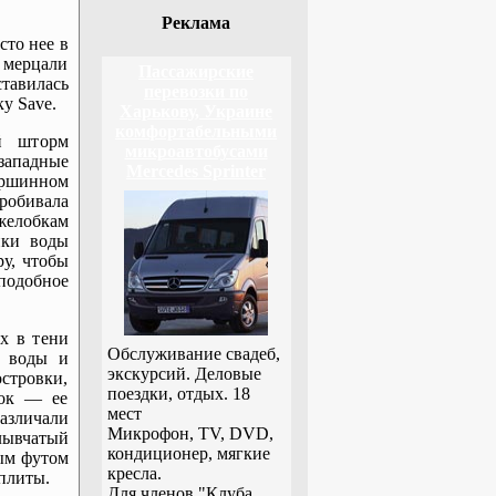
Реклама
сто нее в
oy мерцали
Пассажирские
ставилась
перевозки по
у Save.
Харькову, Украине
комфортабельными
й шторм
микроавтобусами
западные
Mercedes Sprinter
ершинном
пробивала
желобкам
йки воды
ру, чтобы
подобное
х в тени
Обслуживание свадеб,
я воды и
экскурсий. Деловые
островки,
поездки, отдых. 18
вок — ее
мест
азличали
Микрофон, TV, DVD,
плывчатый
кондиционер, мягкие
ым футом
кресла.
плиты.
Для членов "Клуба