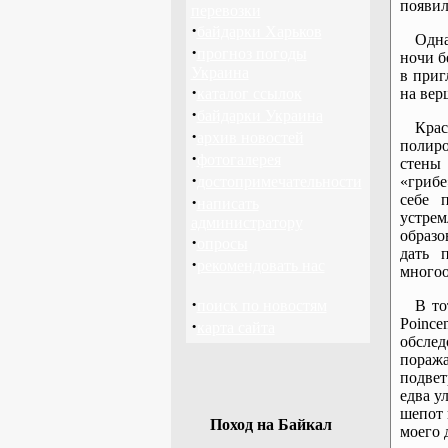
появил
перевозки
·
байдарки Харьков
Одна
·
прогноз погоды
ночи бе
Украина
в приг
·
каталог ссылок
на вер
·
байдарки Украина
Кра
·
архив новостей
полиро
·
фотогалерея
стены
·
достопримечательности
«грибе
себе 
·
написать
устрем
администратору
образо
·
опросы
дать 
·
рекомендовать нас
многоо
·
поиск по новостям
В то
Poinc
·
карта сайта
обслед
пораж
подве
едва у
шепот 
Поход на Байкал
моего 