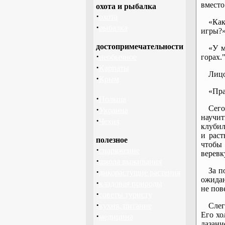
вместо
охота и рыбалка
·
охота
«Как
·
рыбалка
игры?
достопримечательности
«У м
·
необычное
горах.
·
Карпаты
Лицо
·
Крым
«Пра
·
Польша
Сег
·
Украина
научит
·
Чехия
клубил
и раст
полезное
чтобы
·
снаряжение
веревк
·
школа выживания
За п
·
дикорастущие растения
ожида
·
кладовая природы
не пов
·
советы туристу
·
кухня, питание
Слег
Его хо
·
медицина
лазани