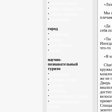
·
лыжный туризм
«Лаз
·
пешие путешествия
Мы в
·
собачьи упряжки
плечам
·
спелеология
«Да 
город
себя п
·
гимнастика
·
«Ты 
ролики
Иногда
·
скейтбординг
что-то
·
фитнес
«Я н
научно-
познавательный
Char
туризм
кружк
·
археология
казало
же не 
·
зеленый туризм
Дверь
·
история
ввалил
·
эзотерика
достиг
·
экологический туризм
велос
·
примеч
этнографический
Спицы 
туризм
захоте