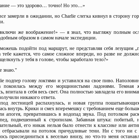
ание — это здорово… точно! Но это…»
се замерли в ожидании, но Charlie слегка кивнул в сторону го
и.
включи же воображение!» — я знал, что выгляжу полным осл
одобным образом в самом начале экспедиции.
можешь подойти под маршрут, не представляя себя лезущим „
 тебе кажется, что самое сложное впереди, но разве не должн
 щелкнуть у тебя в голове, чтобы заработало тело?»
е знаю."
lie подпер голову локтями и уставился на свое пиво. Наполови
а покоилась между его морщинистыми ладонями. Темная ж
сь, впитала в себя весь свет. Она полностью завладела его вним
получили никакого ответа.
 под лестницей распахнулась, и новая группа пошатывающих
ась внутрь. Крики и смех вперемешку с требованием еще больш
ли апогея, превратившись в водопад звука. Под потолком рас
ипед, подвешенный к стропилам. Забавная штука: побитый, 
ательный, его никак нельзя было отнести к классике или анти
отбрасывали на потолок причудливые тени. Ни с того ни с 
лось присоединиться к веселью внизу, но что-то меня останав