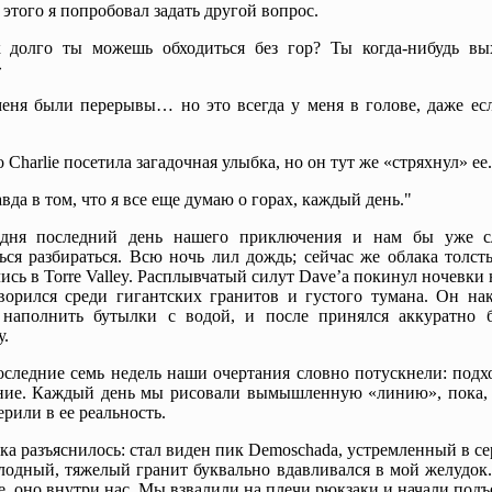
 этого я попробовал задать другой вопрос.
 долго ты можешь обходиться без гор? Ты когда-нибудь вы
»
еня были перерывы… но это всегда у меня в голове, даже есл
"
 Charlie посетила загадочная улыбка, но он тут же «стряхнул» ее.
вда в том, что я все еще думаю о горах, каждый день."
одня последний день нашего приключения и нам бы уже с
ься разбираться. Всю ночь лил дождь; сейчас же облака толс
ись в Torre Valley. Расплывчатый силут Dave’a покинул ночевки
ворился среди гигантских гранитов и густого тумана. Он нак
 наполнить бутылки с водой, и после принялся аккуратно б
у.
оследние семь недель наши очертания словно потускнели: подх
ние. Каждый день мы рисовали вымышленную «линию», пока, 
ерили в ее реальность.
ка разъяснилось: стал виден пик Demoschada, устремленный в се
лодный, тяжелый гранит буквально вдавливался в мой желудок
е, оно внутри нас. Мы взвалили на плечи рюкзаки и начали подъ