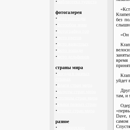
·
библиотека туриста
«Кст
фотогалерея
Kramer
·
фото природы
без по
·
фотообои зима
слышно
·
фотографии гор
«Он 
·
фото цветов
·
фото животных
Kram
·
велоси
фото лошади
заняты
·
фото дельфинов
время
принят
страны мира
·
погода в разных
Kram
странах
уйдет 
·
флаги стран мира
Друг
·
валюты стран мира
там, и
·
столицы стран мира
·
языки разных стран
Одер
·
климат стран мира
«первы
Dave, 
самом 
разное
Спустя
·
пассажирские