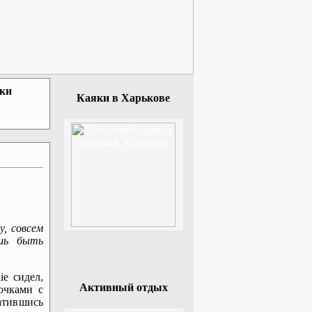
зки
Каяки в Харькове
у, совсем
шь быть
ie сидел,
Активный отдых
 очками с
атившись