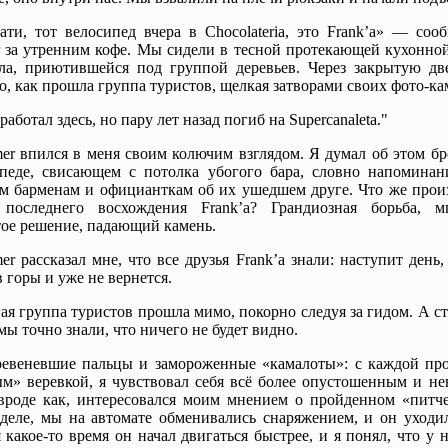
ати, тот велосипед вчера в Chocolateria, это Frank’a» — со
 за утренним кофе. Мы сидели в тесной протекающей кухонной
ла, приютившейся под группой деревьев. Через закрытую дв
, как прошла группа туристов, щелкая затворами своих фото-ка
работал здесь, но пару лет назад погиб на Supercanaleta."
er впился в меня своим колючим взглядом. Я думал об этом б
педе, свисающем с потолка убогого бара, словно напоминан
м барменам и официанткам об их ушедшем друге. Что же прои
 последнего восхождения Frank’a? Грандиозная борьба, м
ое решение, падающий камень.
er рассказал мне, что все друзья Frank’а знали: наступит день,
в горы и уже не вернется.
ая группа туристов прошла мимо, покорно следуя за гидом. А с
 мы точно знали, что ничего не будет видно.
евеневшие пальцы и замороженные «камалоты»: с каждой пр
м» веревкой, я чувствовал себя всё более опустошенным и не
вроде как, интересовался моим мнением о пройденном «питче
деле, мы на автомате обменивались снаряжением, и он уходил
 какое-то время он начал двигаться быстрее, и я понял, что у 