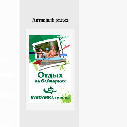
г
Активный отдых
лага
авайев,
Гамбии,
,
винеи,