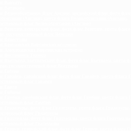
г Вануату
г Ватикана
г Великобритании, флаг Англии, английский флаг, фото фла
британии (Англии), цвета флага Великобритании (Англии),
арственный флаг Великобритании (Англии)
г Венгрии, венгерский флаг, фото флаг Венгрии, цвета флага
и, государственный флаг Венгрии
г Венесуэлы
г Британских Виргинских островов
г Американских Виргинских островов
г Восточного Тимора
г Вьетнама, вьетнамский флаг, фото флаг Вьетнама, цвета ф
ама, государственный флаг Вьетнама
г Габона
г Гавайев, гавайский флаг, фото флаг Гавайев, цвета флага Г
арственный флаг Гавайев
г Гаити
г Гайаны
г Гамбии, гамбийский флаг, фото флаг Гамбии, цвета флага 
арственный флаг Гамбии
г Гваделупы, фото флаг Гваделупы, цвета флага Гваделупы,
арственный флаг Гваделупы
г Гватемалы, фото флаг Гватемалы, цвета флага Гватемалы
арственный флаг Гватемалы
г Гвинеи, гвинейский флаг, фото флаг Гвинеи, цвета флага Г