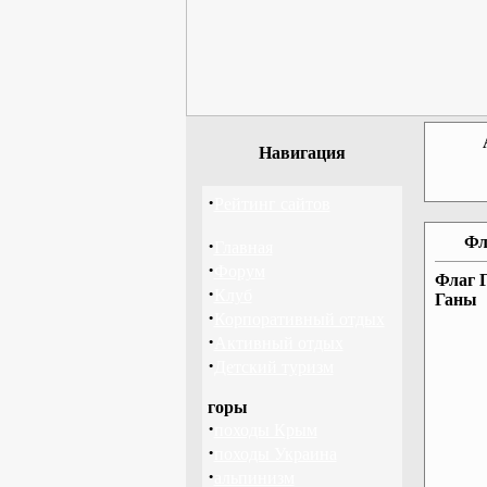
Навигация
·
Рейтинг сайтов
Фл
·
Главная
·
Форум
Флаг Г
·
Клуб
Ганы
·
Корпоративный отдых
·
Активный отдых
·
Детский туризм
горы
·
походы Крым
·
походы Украина
·
альпинизм