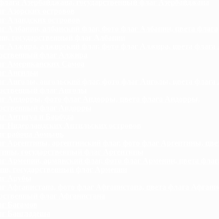
флага Азербайджана, государственный флаг Азербайджана
г Азорских островов
г Аландских островов
г Албании, албанский флаг, фото флаг Албании, цвета флага
ии, государственный флаг Албании
г Алжира, алжирский флаг, фото флаг Алжира, цвета флага
арственный флаг Алжира
г Американских Самоа
г Ангильи
г Анголы, ангольский флаг, фото флаг Анголы, цвета флага
арственный флаг Анголы
г Андорры, фото флаг Андорры, цвета флага Андорры,
арственный флаг Андорры
г Антигуа и Барбуда
г Нидерландских Антильских островов
г района Аомынь
г Аргентины, аргентинский флаг, фото флаг Аргентины, цве
тины, государственный флаг Аргентины
г Армении, армянский флаг, фото флаг Армении, цвета флаг
ии, государственный флаг Армении
аг Арубы
г Афганистана, фото флаг Афганистана, цвета флага Афгани
арственный флаг Афганистана
г Багамов
г Бангладеша