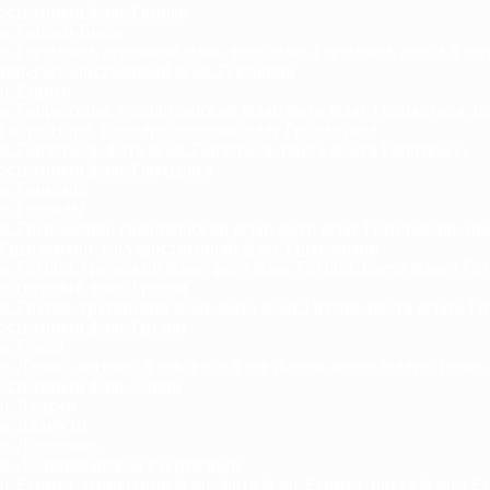
арственный флаг Гвинеи
г Гвинеи-Бисау
г Германии, немецкий флаг, фото флаг Германии, цвета флаг
нии, государственный флаг Германии
г Гернси
г Гибралтара, гибралтарский флаг, фото флаг Гибралтара, ц
Гибралтара, государственный флаг Гибралтара
г Гондураса, фото флаг Гондураса, цвета флага Гондураса,
рственный флаг Гондураса
г Гонконга
г Гренады
г Гренландии, гренландский флаг, фото флаг Гренландии, цв
Гренландии, государственный флаг Гренландии
г Греции, греческий флаг, фото флаг Греции, цвета флага Гре
арственный флаг Греции
г Грузии, грузинский флаг, фото флаг Грузии, цвета флага Гр
рственный флаг Грузии
г Гуама
г Дании, датский флаг, фото флаг Дании, цвета флага Дании,
арственный флаг Дании
г Джерси
г Джибути
аг Доминики
г Доминиканской Республики
г Египта, египетский флаг, фото флаг Египта, цвета флага Е