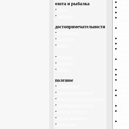
Фла
охота и рыбалка
Фла
·
охота
Фла
·
рыбалка
Фла
Белору
достопримечательности
Фла
·
необычное
Бельги
·
Фла
Карпаты
Фла
·
Крым
Фла
Болга
·
Польша
Фла
·
Украина
Болив
·
Фла
Чехия
Фла
Фла
полезное
Брази
·
снаряжение
Фла
·
школа выживания
Фла
·
дикорастущие растения
госуд
·
кладовая природы
Фла
·
Фла
советы туристу
госуд
·
кухня, питание
Фла
·
медицина
флаг 