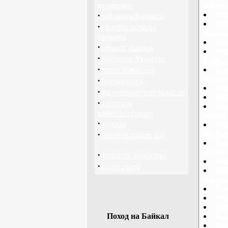
перевозки
госуд
·
Фла
байдарки Харьков
Фла
·
прогноз погоды
Герма
Украина
Фла
·
каталог ссылок
Фла
·
байдарки Украина
флага 
·
Фла
архив новостей
госуда
·
фотогалерея
Фла
·
достопримечательности
Фла
·
написать
Фла
администратору
флага 
·
опросы
Фла
·
госуд
рекомендовать нас
Фла
госуда
·
поиск по новостям
Фла
·
карта сайта
Фла
госуд
Фла
Фла
Фл
Поход на Байкал
Фла
Фла