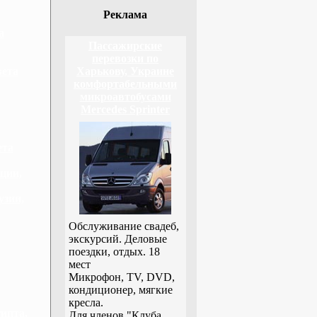
Реклама
а
Пассажирские
перевозки по
вета
Харькову, Украине
комфортабельными
микроавтобусами
Mercedes Sprinter
ета
ции,
узии,
Обслуживание свадеб,
экскурсий. Деловые
поездки, отдых. 18
мест
Микрофон, TV, DVD,
кондиционер, мягкие
кресла.
гипта,
Для членов "Клуба