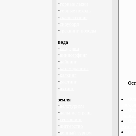
·
горные лыжи
·
горные походы
·
скалолазание
·
сноуборд
·
треккинг, походы
вода
·
байдарки
·
виндсерфинг
·
дайвинг
·
катамаранинг
·
каякинг
·
рафтинг
Ост
·
яхтинг
Фла
земля
госуда
·
велотуризм
Фла
·
дальние страны
флага
·
геокэшинг
Фла
·
диггерство
Австр
·
Фла
конный туризм