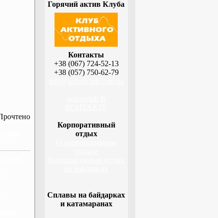
Горячий актив Клуба
Контакты
+38 (067) 724-52-13
+38 (057) 750-62-79
info@activeclub.com.ua
activeclub В
КОНТАКТЕ
Прочтено
Корпоративный
н мира
отдых
О корпоративном
отдыхе
бхазии,
Корпоративный отдых
на байдарках
ета
га
Сплавы на байдарках
и катамаранах
жана,