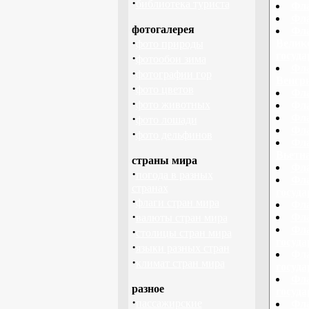
·
библиотека туриста
Фла
Фла
фотогалерея
Фла
·
Велико
фото природы
госуд
·
фотообои зима
Фла
·
фотографии гор
Венгри
·
фото цветов
Фла
·
фото животных
Фла
·
Фла
фото лошади
Фла
·
фото дельфинов
Фла
Вьетн
страны мира
Фла
·
погода в разных
Фла
странах
госуд
·
флаги стран мира
Фла
·
Фла
валюты стран мира
Фла
·
столицы стран мира
госуд
·
языки разных стран
Фла
·
климат стран мира
госуд
Фла
разное
госуд
·
пассажирские
Фла