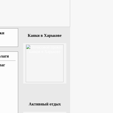
зки
Каяки в Харькове
флаги
лаг
Активный отдых