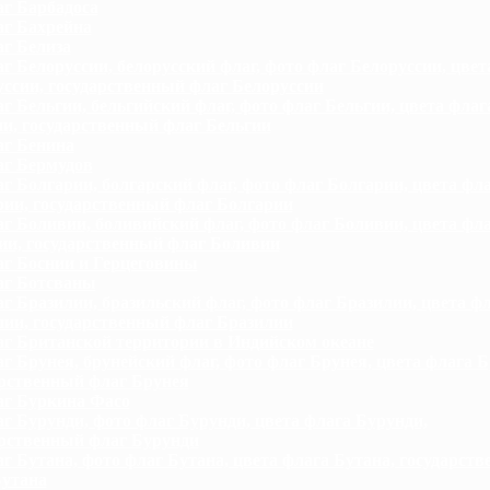
г Барбадоса
г Бахрейна
г Белиза
г Белоруссии, белорусский флаг, фото флаг Белоруссии, цвет
ссии, государственный флаг Белоруссии
г Бельгии, бельгийский флаг, фото флаг Бельгии, цвета флаг
и, государственный флаг Бельгии
г Бенина
г Бермудов
г Болгарии, болгарский флаг, фото флаг Болгарии, цвета фл
рии, государственный флаг Болгарии
г Боливии, боливийский флаг, фото флаг Боливии, цвета фл
ии, государственный флаг Боливии
г Боснии и Герцеговины
г Ботсваны
г Бразилии, бразильский флаг, фото флаг Бразилии, цвета ф
лии, государственный флаг Бразилии
г Британской территории в Индийском океане
г Брунея, брунейский флаг, фото флаг Брунея, цвета флага Б
арственный флаг Брунея
г Буркина Фасо
г Бурунди, фото флаг Бурунди, цвета флага Бурунди,
арственный флаг Бурунди
г Бутана, фото флаг Бутана, цвета флага Бутана, государст
Бутана