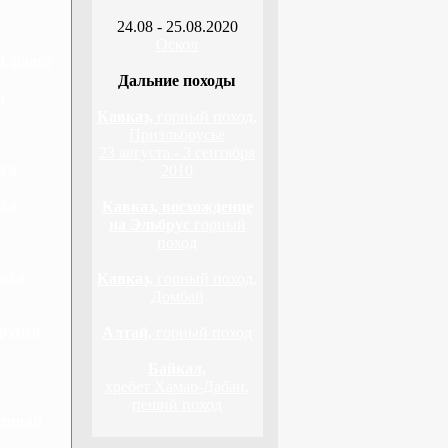
24.08 - 25.08.2020
Оскол
а флага
Дальние походы
а
Кавказ,
горный поход,
Приэльбрусье
23 августа - 3 сентября
ага
2010
ага
Кавказ, восхождение
на Эльбрус
горный
поход
лага
Кавказ,
горный поход,
Домбай
рунея,
Алтай,
горный поход
Байкал,
хребет Хамар-Дабан,
пеший поход
венный