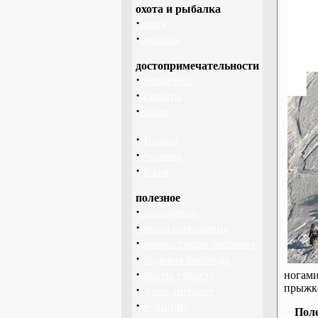
охота и рыбалка
·
охота
·
рыбалка
достопримечательности
·
необычное
·
Карпаты
·
Крым
·
Польша
·
Украина
·
Чехия
полезное
·
снаряжение
·
школа выживания
·
дикорастущие растения
·
кладовая природы
·
советы туристу
ногами
прыжке
·
кухня, питание
·
медицина
Пол