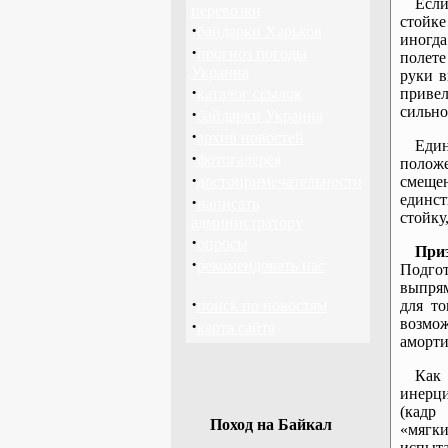
Если
перевозки
стойке
·
байдарки Харьков
иногда
·
прогноз погоды
полете
Украина
руки в
·
каталог ссылок
привел
сильно
·
байдарки Украина
·
архив новостей
Един
·
фотогалерея
положе
·
достопримечательности
смещен
единс
·
написать
стойку
администратору
·
опросы
При
·
рекомендовать нас
Подгот
выпрям
·
поиск по новостям
для то
возмо
·
карта сайта
аморти
Как 
инерци
(кадр
Поход на Байкал
«мягк
испыт