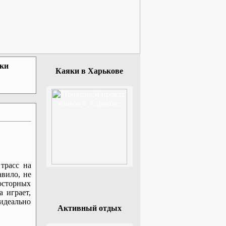
зки
Каяки в Харькове
трасс на
авило, не
росторных
 играет,
идеально
Активный отдых