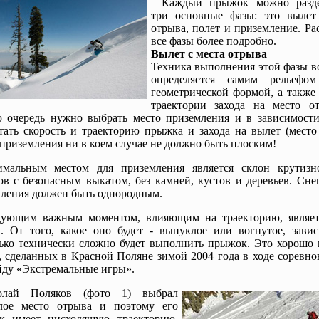
Каждый прыжок можно разде
три основные фазы: это вылет
отрыва, полет и приземление. Р
все фазы более подробно.
Вылет с места отрыва
Техника выполнения этой фазы в
определяется самим рельефо
геометрической формой, а также
траектории захода на место о
 очередь нужно выбрать место приземления и в зависимости
тать скорость и траекторию прыжка и захода на вылет (место
приземления ни в коем случае не должно быть плоским!
мальным местом для приземления является склон крутизн
ов с безопасным выкатом, без камней, кустов и деревьев. Сне
ления должен быть однородным.
ующим важным моментом, влияющим на траекторию, являет
. От того, какое оно будет - выпуклое или вогнутое, завис
ько технически сложно будет выполнить прыжок. Это хорошо 
, сделанных в Красной Поляне зимой 2004 года в ходе соревн
ду «Экстремальные игры».
олай Поляков (фото 1) выбрал
лое место отрыва и поэтому его
к имеет нисходящую траекторию.