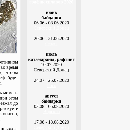
график сплавов 2020
июнь
байдарки
06.06 - 08.06.2020
Северский Донец
20.06 - 21.06.2020
Оскол
июль
катамараны, рафтинг
противном
10.07.2020
 во время
Северский Донец
к, чтобы
еф будет
24.07 - 25.07.2020
е.
Рось
ь момент
август
 при этом
байдарки
езжая до
03.08 - 05.08.2020
рискуете
Ворскла
о опасно,
.
17.08 - 18.08.2020
Северский Донец
 прыжок,