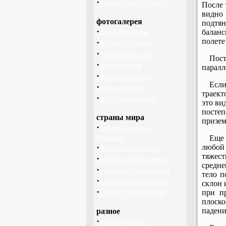
·
библиотека туриста
После 
видно
фотогалерея
подтя
·
фото природы
балан
полете
·
фотообои зима
·
фотографии гор
Пост
·
фото цветов
паралл
·
фото животных
Если
·
фото лошади
траект
·
фото дельфинов
это ви
постеп
страны мира
призем
·
погода в разных
странах
Еще 
·
любой 
флаги стран мира
тяжес
·
валюты стран мира
средне
·
столицы стран мира
тело п
·
языки разных стран
склон 
·
климат стран мира
при п
плоско
падени
разное
·
пассажирские