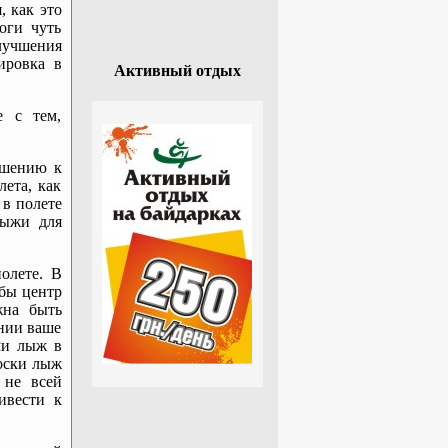
, как это
оги чуть
лучшения
ировка в
Активный отдых
е с тем,
.
ошению к
ета, как
 в полете
лыжи для
олете. В
бы центр
жна быть
ении ваше
ми лыж в
носки лыж
 не всей
ивести к