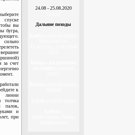
24.08 - 25.08.2020
Оскол
выберите
 спуске
Дальние походы
 чтобы вы
ы бугра,
Кавказ,
горный поход,
дующего.
Приэльбрусье
 сильно
23 августа - 3 сентября
релететь
2010
 вершине
ршиной)
Кавказ, восхождение
 за счет
на Эльбрус
горный
нергично
поход
омент.
Кавказ,
горный поход,
аботали
Домбай
рейдите к
ь линии
Алтай,
горный поход
я толчка
 палок,
Байкал,
руками и
хребет Хамар-Дабан,
олет, при
пеший поход