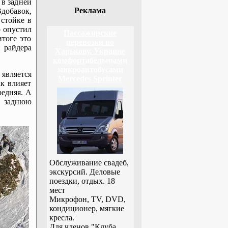
 в задней
Реклама
Вдобавок,
стойке в
р опустил
Пассажирские
тоге это
перевозки по
и райдера
Харькову, Украине
комфортабельными
микроавтобусами
является
Mercedes Sprinter
ак влияет
редняя. А
ь заднюю
Обслуживание свадеб,
экскурсий. Деловые
поездки, отдых. 18
мест
Микрофон, TV, DVD,
кондиционер, мягкие
кресла.
Для членов "Клуба