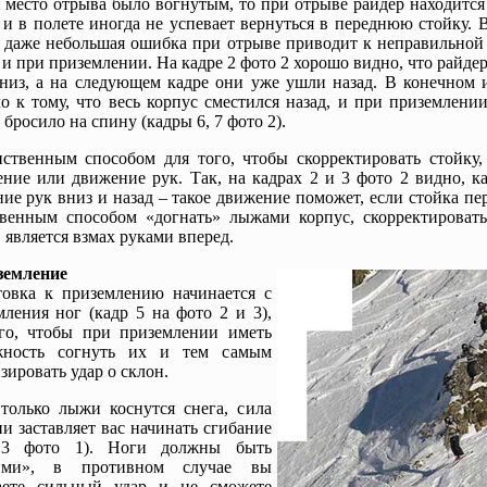
 место отрыва было вогнутым, то при отрыве райдер находится
 и в полете иногда не успевает вернуться в переднюю стойку. 
 даже небольшая ошибка при отрыве приводит к неправильной 
 и при приземлении. На кадре 2 фото 2 хорошо видно, что райде
низ, а на следующем кадре они уже ушли назад. В конечном и
о к тому, что весь корпус сместился назад, и при приземлени
 бросило на спину (кадры 6, 7 фото 2).
ственным способом для того, чтобы скорректировать стойку, 
ние или движение рук. Так, на кадрах 2 и 3 фото 2 видно, к
ие рук вниз и назад – такое движение поможет, если стойка пе
твенным способом «догнать» лыжами корпус, скорректироват
, является взмах руками вперед.
земление
овка к приземлению начинается с
ления ног (кадр 5 на фото 2 и 3),
го, чтобы при приземлении иметь
жность согнуть их и тем самым
зировать удар о склон.
только лыжи коснутся снега, сила
и заставляет вас начинать сгибание
 3 фото 1). Ноги должны быть
ими», в противном случае вы
аете сильный удар и не сможете