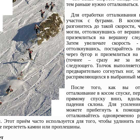
тем раньше нужно отталкиваться.
Для отработки отталкивания 
участок с буграми. В косом
разгонитесь до такой скорости,
могли, оттолкнувшись от вершин
приземлиться на вершину сле
Затем увеличьте скорость -
оттолкнувшись, постарайтесь пе
через бугор и приземлиться на
(точнее – сразу же за ве
следующего. Толчок выполняется
предварительно согнутых ног, э
распрямляющихся в выбранный м
После того, как вы отр
отталкивание в косом спуске, пе
прямому спуску вниз, вдол
падения склона. Для усилени
можете прибегнуть к помощи
отталкивайтесь одновременно 
. Этот приём часто используется для того, чтобы удлинить п
 перелететь камни или проплешины.
ет