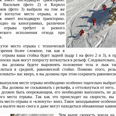
 Васильев (фото 2) и Кирилл
мов (фото 3) выбрали на том же
фе вогнутое место отрыва, и их
к имеет восходящую траекторию.
идно на кинограммах, различное
о отрыва требует и разного
ческого исполнения отхода при
е.
утое место отрыва с технической
зрения более сложное, так как в
 отрыва ваша стойка будет задней (кадр 1 на фото 2 и 3), в 
 носки лыж могут попросту воткнуться в рельеф. Следовательно,
а вы должны будете выровнять положение тела и лыж та
литься в средней, равновесной стойке. Помимо этого, рель
еливать» вас вверх, и вы должны при этом сохранить равновеси
выпуклом месте отрыва необходимо особенно тщательно выбрат
. Вы должны не соскакивать с рельефа, а оттолкнуться от него,
 должен быть опережающим, его необходимо выполнить, не до
го места отрыва. Так как это происходит на скорости, вы 
ть место отрыва и «клюнуть» вниз. Такое запаздывание особенн
на вылете мало снега и даже могут находиться обнаженные камни
Чем выше скорость захода на