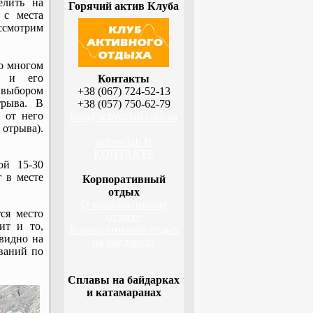
лить на
Горячий актив Клуба
 с места
ассмотрим
о многом
м и его
Контакты
 выбором
+38 (067) 724-52-13
трыва. В
+38 (057) 750-62-79
 от него
info@activeclub.com.ua
 отрыва).
activeclub В
КОНТАКТЕ
ой 15-30
г в месте
Корпоративный
отдых
О корпоративном
ся место
отдыхе
ит и то,
Корпоративный отдых
видно на
на байдарках
ований по
Сплавы на байдарках
и катамаранах