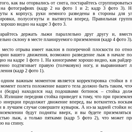
того, как вы оторвались от снега, постарайтесь сгруппироваться
 на фотографиях (кадр 2 на фото 1 и 2; кадр 3 фото 3). Н
нуты к корпусу, руки немного разведены в стороны для у
сировки, полусогнуты и вытянуты вперед. Правильная групп
 хорошо видно на кадре 3 фото 3.
арайтесь держать лыжи параллельно друг другу и, вмест
ельно склону в месте планируемого приземления (кадр 4 фото 3)
 место отрыва имеет наклон в поперечной плоскости по отн
ории вашего движения, возможно разведение лыж в начале пол
дно на кадре 1 фото 1. На кинограмме хорошо видно, как райдер
енно подтягивает правую (толчковую) ногу, и выравнивает 
ления (кадр 2 фото 1).
одним важным моментом является корректировка стойки в п
момент полета положение вашего тела должно быть таким, что
ти (бедра) находился над подошвами ботинок – стойка дол
й. Излишне передняя стойка приведет к тому, что при приземл
о инерции продолжит движение вперед, вы воткнетесь носка
и в лучшем случае совершите кувырок. А из-за задней стойки 
риземлении будут подняты вверх, и вы будете приземляться
стью лыж, а только пятками (кадр 5 фото 2), что может пр
ю на спину.