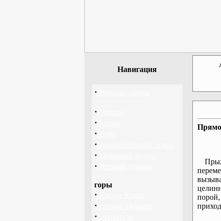
Навигация
·
Рейтинг сайтов
·
Главная
·
Форум
Прямо
·
Клуб
·
Корпоративный отдых
·
Активный отдых
Прыж
·
Детский туризм
переме
вызыва
горы
целин
·
походы Крым
порой,
·
походы Украина
приход
·
альпинизм