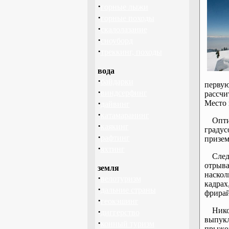
·
горные лыжи
·
горные походы
·
скалолазание
·
сноуборд
·
треккинг, походы
вода
·
байдарки
первую
·
виндсерфинг
рассчи
·
Место 
дайвинг
·
катамаранинг
Опти
·
каякинг
градус
·
рафтинг
призем
·
яхтинг
След
отрыва
земля
наскол
·
велотуризм
кадрах
·
дальние страны
фрирай
·
геокэшинг
Ник
·
диггерство
выпук
·
конный туризм
прыжо