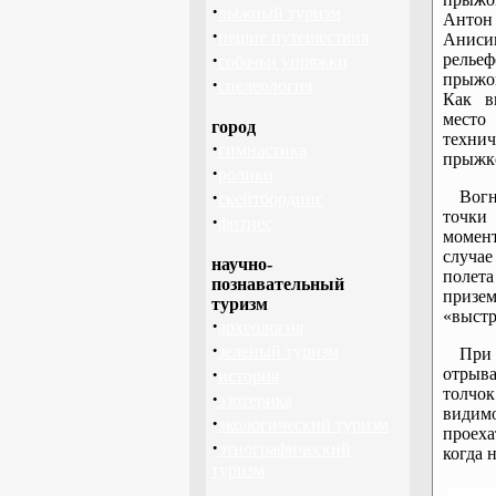
·
лыжный туризм
Антон
·
пешие путешествия
Аниси
·
релье
собачьи упряжки
прыжо
·
спелеология
Как в
мест
город
техни
·
гимнастика
прыжк
·
ролики
·
Вогн
скейтбординг
точки 
·
фитнес
момент
случае
научно-
полет
познавательный
призем
туризм
«выстр
·
археология
·
зеленый туризм
При 
·
отрыва
история
толчок
·
эзотерика
видимо
·
экологический туризм
проеха
·
этнографический
когда 
туризм