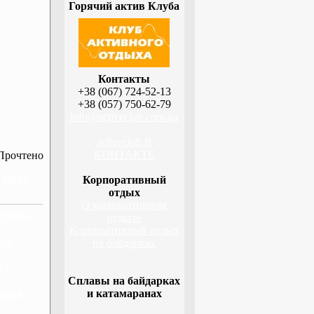
Горячий актив Клуба
Контакты
+38 (067) 724-52-13
+38 (057) 750-62-79
info@activeclub.com.ua
activeclub В
КОНТАКТЕ
Прочтено
н мира
Корпоративный
отдых
О корпоративном
бхазии,
отдыхе
Корпоративный отдых
ета
на байдарках
га
Сплавы на байдарках
жана,
и катамаранах