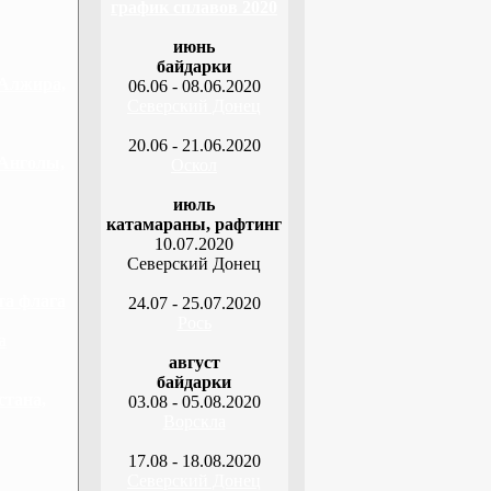
график сплавов 2020
июнь
байдарки
 Алжира,
06.06 - 08.06.2020
Северский Донец
20.06 - 21.06.2020
 Анголы,
Оскол
июль
катамараны, рафтинг
10.07.2020
Северский Донец
та флага
24.07 - 25.07.2020
Рось
а
август
байдарки
стана,
03.08 - 05.08.2020
Ворскла
17.08 - 18.08.2020
Северский Донец