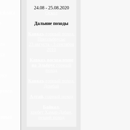
24.08 - 25.08.2020
а флага
Оскол
а
Дальние походы
Кавказ,
горный поход,
Приэльбрусье
ага
23 августа - 3 сентября
2010
ага
Кавказ, восхождение
на Эльбрус
горный
поход
лага
Кавказ,
горный поход,
Домбай
рунея,
Алтай,
горный поход
Байкал,
хребет Хамар-Дабан,
венный
пеший поход