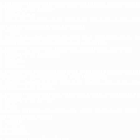
г Гвинеи, гвинейский флаг, фото флаг Гвинеи, цвета флага Г
арственный флаг Гвинеи
г Гвинеи-Бисау
г Германии, немецкий флаг, фото флаг Германии, цвета флаг
нии, государственный флаг Германии
г Гернси
г Гибралтара, гибралтарский флаг, фото флаг Гибралтара, ц
Гибралтара, государственный флаг Гибралтара
г Гондураса, фото флаг Гондураса, цвета флага Гондураса,
рственный флаг Гондураса
г Гонконга
г Гренады
г Гренландии, гренландский флаг, фото флаг Гренландии, цв
Гренландии, государственный флаг Гренландии
г Греции, греческий флаг, фото флаг Греции, цвета флага Гре
арственный флаг Греции
г Грузии, грузинский флаг, фото флаг Грузии, цвета флага Гр
рственный флаг Грузии
г Гуама
г Дании, датский флаг, фото флаг Дании, цвета флага Дании,
арственный флаг Дании
г Джерси
г Джибути
аг Доминики
г Доминиканской Республики