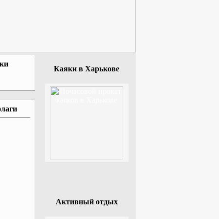
зки
Каяки в Харькове
флаги
Активный отдых