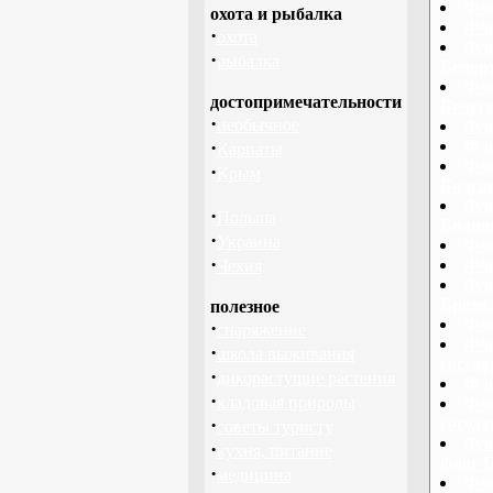
Фла
охота и рыбалка
Фла
·
охота
Фла
·
рыбалка
Белору
Фла
достопримечательности
Бельги
·
необычное
Фла
·
Фла
Карпаты
Фла
·
Крым
Болга
Фла
·
Польша
Болив
·
Украина
Фла
·
Фла
Чехия
Фла
Брази
полезное
Фла
·
снаряжение
Фла
·
школа выживания
госуд
·
дикорастущие растения
Фла
·
кладовая природы
Фла
·
госуд
советы туристу
Фла
·
кухня, питание
флаг 
·
медицина
Фла