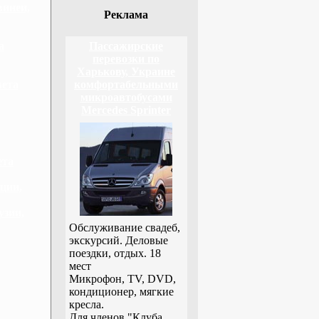
винеи,
Реклама
а
Пассажирские
перевозки по
Харькову, Украине
вета
комфортабельными
микроавтобусами
Mercedes Sprinter
ета
ции,
узии,
Обслуживание свадеб,
экскурсий. Деловые
поездки, отдых. 18
мест
Микрофон, TV, DVD,
кондиционер, мягкие
кресла.
Для членов "Клуба