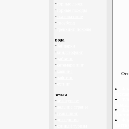
·
горные лыжи
·
горные походы
·
скалолазание
·
сноуборд
·
треккинг, походы
вода
·
байдарки
·
виндсерфинг
·
дайвинг
·
катамаранинг
·
каякинг
Ост
·
рафтинг
·
яхтинг
Фла
госуда
земля
Фла
·
велотуризм
флага
·
дальние страны
Фла
·
геокэшинг
Австр
·
диггерство
Фла
·
цвета 
конный туризм