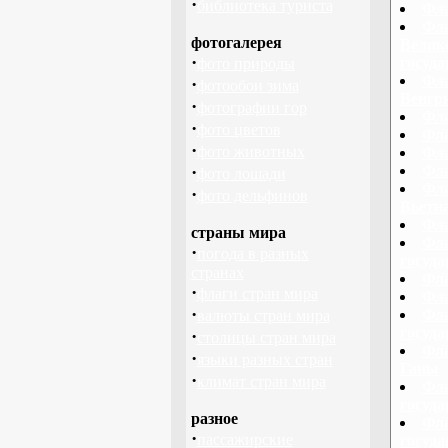
·
библиотека туриста
Фла
Фла
фотогалерея
Велико
·
госуд
фото природы
Фла
·
фотообои зима
Венгри
·
фотографии гор
Фла
·
фото цветов
Фла
·
фото животных
Фла
·
Фла
фото лошади
Фла
·
фото дельфинов
Вьетн
Фла
страны мира
Фла
·
погода в разных
госуд
странах
Фла
·
флаги стран мира
Фла
·
Фла
валюты стран мира
госуд
·
столицы стран мира
Фла
·
языки разных стран
Ганы
·
климат стран мира
Фла
госуд
разное
Фла
·
пассажирские
госуд