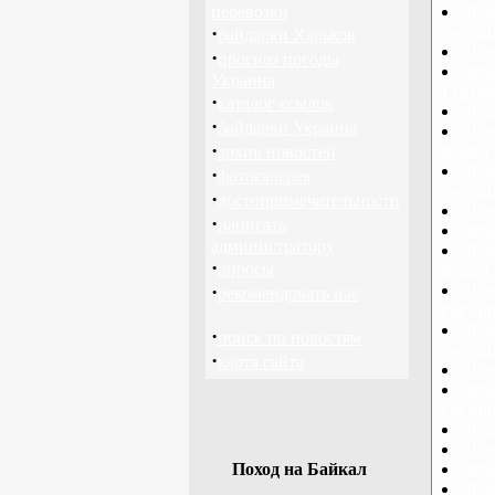
перевозки
Фла
·
госуд
байдарки Харьков
Фла
·
прогноз погоды
Фла
Украина
Герма
·
каталог ссылок
Фла
·
байдарки Украина
Фла
·
флага 
архив новостей
Фла
·
фотогалерея
госуда
·
достопримечательности
Фла
·
написать
Фла
администратору
Фла
·
опросы
флага 
·
Фла
рекомендовать нас
госуд
Фла
·
поиск по новостям
госуда
·
карта сайта
Фла
Фла
госуд
Фла
Фла
Поход на Байкал
Фл
Фла