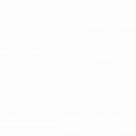
г Ватикана
г Великобритании, флаг Англии, английский флаг, фото фла
британии (Англии), цвета флага Великобритании (Англии),
арственный флаг Великобритании (Англии)
г Венгрии, венгерский флаг, фото флаг Венгрии, цвета флага
и, государственный флаг Венгрии
г Венесуэлы
г Британских Виргинских островов
г Американских Виргинских островов
г Восточного Тимора
г Вьетнама, вьетнамский флаг, фото флаг Вьетнама, цвета ф
ама, государственный флаг Вьетнама
г Габона
г Гавайев, гавайский флаг, фото флаг Гавайев, цвета флага Г
арственный флаг Гавайев
г Гаити
г Гайаны
г Гамбии, гамбийский флаг, фото флаг Гамбии, цвета флага 
арственный флаг Гамбии
г Ганы, фото флаг Ганы, цвета флага Ганы, государственны
г Гваделупы, фото флаг Гваделупы, цвета флага Гваделупы,
арственный флаг Гваделупы
г Гватемалы, фото флаг Гватемалы, цвета флага Гватемалы
арственный флаг Гватемалы