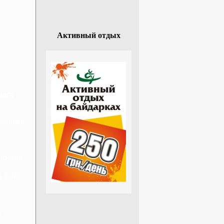
г
Активный отдых
лага
авайев,
Гамбии,
й флаг
,