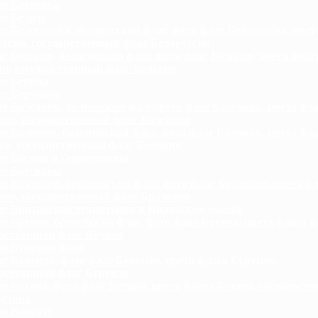
г Бахрейна
г Белиза
г Белоруссии, белорусский флаг, фото флаг Белоруссии, цвет
ссии, государственный флаг Белоруссии
г Бельгии, бельгийский флаг, фото флаг Бельгии, цвета флаг
и, государственный флаг Бельгии
г Бенина
г Бермудов
г Болгарии, болгарский флаг, фото флаг Болгарии, цвета фл
рии, государственный флаг Болгарии
г Боливии, боливийский флаг, фото флаг Боливии, цвета фл
ии, государственный флаг Боливии
г Боснии и Герцеговины
г Ботсваны
г Бразилии, бразильский флаг, фото флаг Бразилии, цвета ф
лии, государственный флаг Бразилии
г Британской территории в Индийском океане
г Брунея, брунейский флаг, фото флаг Брунея, цвета флага Б
арственный флаг Брунея
г Буркина Фасо
г Бурунди, фото флаг Бурунди, цвета флага Бурунди,
арственный флаг Бурунди
г Бутана, фото флаг Бутана, цвета флага Бутана, государст
Бутана
г Вануату