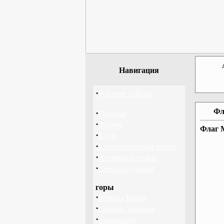
Навигация
·
Рейтинг сайтов
Фл
·
Главная
·
Форум
Флаг 
·
Клуб
·
Корпоративный отдых
·
Активный отдых
·
Детский туризм
горы
·
походы Крым
·
походы Украина
·
альпинизм