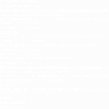
г Азорских островов
г Аландских островов
г Албании, албанский флаг, фото флаг Албании, цвета флага
ии, государственный флаг Албании
г Алжира, алжирский флаг, фото флаг Алжира, цвета флага
арственный флаг Алжира
г Американских Самоа
г Ангильи
г Анголы, ангольский флаг, фото флаг Анголы, цвета флага
арственный флаг Анголы
г Андорры, фото флаг Андорры, цвета флага Андорры,
арственный флаг Андорры
г Антигуа и Барбуда
г Нидерландских Антильских островов
г района Аомынь
г Аргентины, аргентинский флаг, фото флаг Аргентины, цве
тины, государственный флаг Аргентины
г Армении, армянский флаг, фото флаг Армении, цвета флаг
ии, государственный флаг Армении
аг Арубы
г Афганистана, фото флаг Афганистана, цвета флага Афгани
арственный флаг Афганистана
г Багамов
г Бангладеша
г Барбадоса