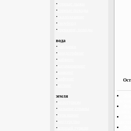
·
горные лыжи
·
горные походы
·
скалолазание
·
сноуборд
·
треккинг, походы
вода
·
байдарки
·
виндсерфинг
·
дайвинг
·
катамаранинг
·
каякинг
·
рафтинг
Ост
·
яхтинг
Фла
земля
госуда
·
велотуризм
Фла
·
дальние страны
флага
·
геокэшинг
Фла
·
диггерство
Австр
·
Фла
конный туризм