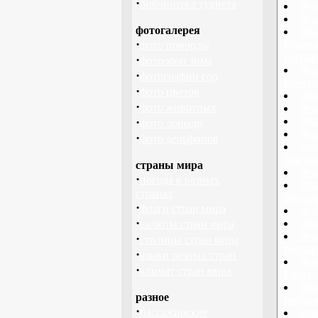
·
библиотека туриста
Фла
Фла
фотогалерея
Фла
·
Велико
фото природы
госуд
·
фотообои зима
Фла
·
фотографии гор
Венгри
·
фото цветов
Фла
·
фото животных
Фла
·
Фла
фото лошади
Фла
·
фото дельфинов
Фла
Вьетн
страны мира
Фла
·
погода в разных
Фла
странах
госуд
·
флаги стран мира
Фла
·
Фла
валюты стран мира
Фла
·
столицы стран мира
госуд
·
языки разных стран
Фла
·
климат стран мира
Ганы
Фла
разное
госуд
·
пассажирские
Фла