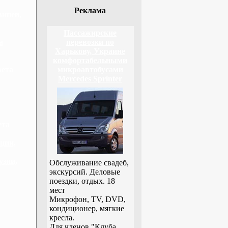
Реклама
винеи,
Пассажирские
а
перевозки по
Харькову, Украине
комфортабельными
вета
микроавтобусами
Mercedes Sprinter
ета
ции,
узии,
Обслуживание свадеб,
экскурсий. Деловые
поездки, отдых. 18
мест
Микрофон, TV, DVD,
кондиционер, мягкие
кресла.
Для членов "Клуба