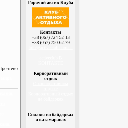
Горячий актив Клуба
Контакты
+38 (067) 724-52-13
+38 (057) 750-62-79
info@activeclub.com.ua
activeclub В
КОНТАКТЕ
Прочтено
Корпоративный
н мира
отдых
О корпоративном
отдыхе
бхазии,
Корпоративный отдых
на байдарках
ета
га
Сплавы на байдарках
и катамаранах
жана,