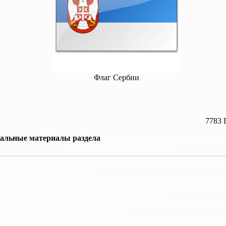
Флаг Сербии
7783 
альные материалы раздела
Флаги разных стран, флаги стра
фото, государственные флаги
г Абхазии, абхазский флаг, фото флаг Абхазии, цвета флага А
рственный флаг Абхазии
г Австралии, австралийский флаг, фото флаг Австралии, цв
 Австралии, государственный флаг Австралии
г Австрии, австрийский флаг, фото флаг Австрии, цвета фла
ии, государственный флаг Австрии
г Азербайджана, азербайджанский флаг, фото флаг Азербайд