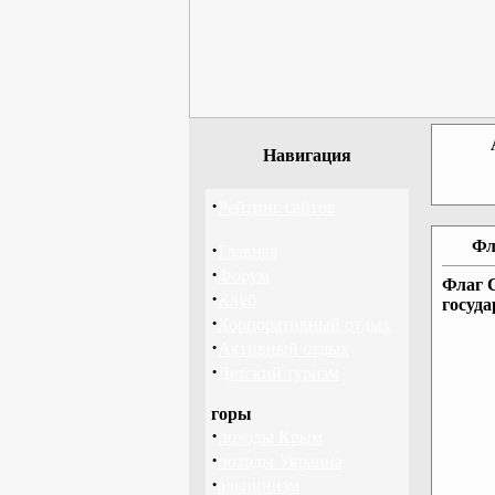
Навигация
·
Рейтинг сайтов
Фл
·
Главная
·
Форум
Флаг С
·
Клуб
госуд
·
Корпоративный отдых
·
Активный отдых
·
Детский туризм
горы
·
походы Крым
·
походы Украина
·
альпинизм