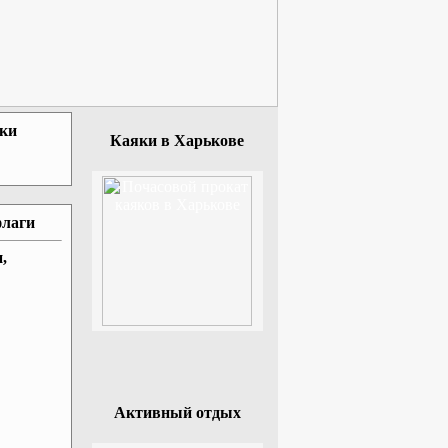
зки
Каяки в Харькове
флаги
,
Активный отдых