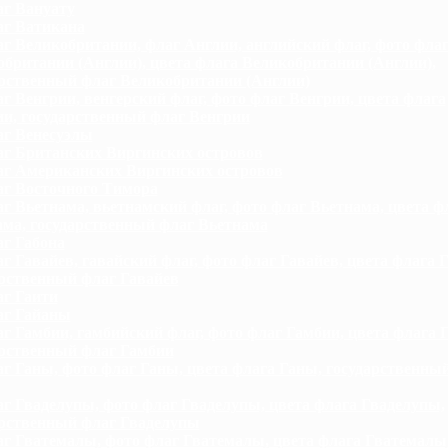
г Вануату
г Ватикана
г Великобритании, флаг Англии, английский флаг, фото фла
британии (Англии), цвета флага Великобритании (Англии),
арственный флаг Великобритании (Англии)
г Венгрии, венгерский флаг, фото флаг Венгрии, цвета флага
и, государственный флаг Венгрии
г Венесуэлы
г Британских Виргинских островов
г Американских Виргинских островов
г Восточного Тимора
г Вьетнама, вьетнамский флаг, фото флаг Вьетнама, цвета ф
ама, государственный флаг Вьетнама
г Габона
г Гавайев, гавайский флаг, фото флаг Гавайев, цвета флага Г
арственный флаг Гавайев
г Гаити
г Гайаны
г Гамбии, гамбийский флаг, фото флаг Гамбии, цвета флага 
арственный флаг Гамбии
г Ганы, фото флаг Ганы, цвета флага Ганы, государственны
г Гваделупы, фото флаг Гваделупы, цвета флага Гваделупы,
арственный флаг Гваделупы
г Гватемалы, фото флаг Гватемалы, цвета флага Гватемалы