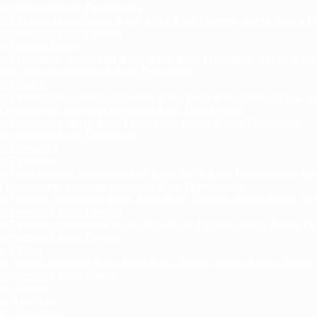
арственный флаг Гватемалы
г Гвинеи, гвинейский флаг, фото флаг Гвинеи, цвета флага Г
арственный флаг Гвинеи
г Гвинеи-Бисау
г Германии, немецкий флаг, фото флаг Германии, цвета флаг
нии, государственный флаг Германии
г Гернси
г Гибралтара, гибралтарский флаг, фото флаг Гибралтара, ц
Гибралтара, государственный флаг Гибралтара
г Гондураса, фото флаг Гондураса, цвета флага Гондураса,
рственный флаг Гондураса
г Гонконга
г Гренады
г Гренландии, гренландский флаг, фото флаг Гренландии, цв
Гренландии, государственный флаг Гренландии
г Греции, греческий флаг, фото флаг Греции, цвета флага Гре
арственный флаг Греции
г Грузии, грузинский флаг, фото флаг Грузии, цвета флага Гр
рственный флаг Грузии
г Гуама
г Дании, датский флаг, фото флаг Дании, цвета флага Дании,
арственный флаг Дании
г Джерси
г Джибути
аг Доминики