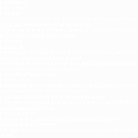
г Барбадоса
г Бахрейна
г Белиза
г Белоруссии, белорусский флаг, фото флаг Белоруссии, цвет
ссии, государственный флаг Белоруссии
г Бельгии, бельгийский флаг, фото флаг Бельгии, цвета флаг
и, государственный флаг Бельгии
г Бенина
г Бермудов
г Болгарии, болгарский флаг, фото флаг Болгарии, цвета фл
рии, государственный флаг Болгарии
г Боливии, боливийский флаг, фото флаг Боливии, цвета фл
ии, государственный флаг Боливии
г Боснии и Герцеговины
г Ботсваны
г Бразилии, бразильский флаг, фото флаг Бразилии, цвета ф
лии, государственный флаг Бразилии
г Британской территории в Индийском океане
г Брунея, брунейский флаг, фото флаг Брунея, цвета флага Б
арственный флаг Брунея
г Буркина Фасо
г Бурунди, фото флаг Бурунди, цвета флага Бурунди,
арственный флаг Бурунди
г Бутана, фото флаг Бутана, цвета флага Бутана, государст
Бутана