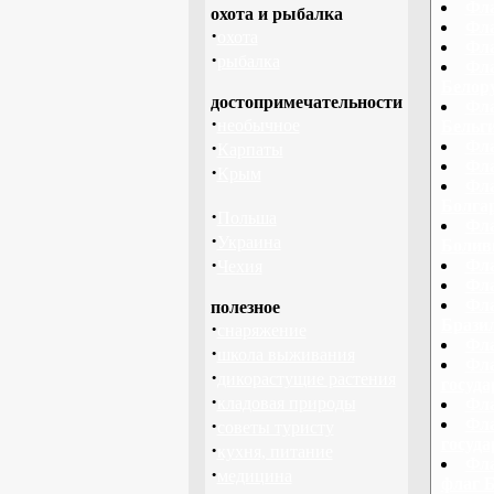
Фла
охота и рыбалка
Фла
·
охота
Фла
·
рыбалка
Фла
Белору
достопримечательности
Фла
·
необычное
Бельги
·
Фла
Карпаты
Фла
·
Крым
Фла
Болга
·
Польша
Фла
·
Украина
Болив
·
Фла
Чехия
Фла
Фла
полезное
Брази
·
снаряжение
Фла
·
школа выживания
Фла
·
дикорастущие растения
госуд
·
кладовая природы
Фла
·
Фла
советы туристу
госуд
·
кухня, питание
Фла
·
медицина
флаг 