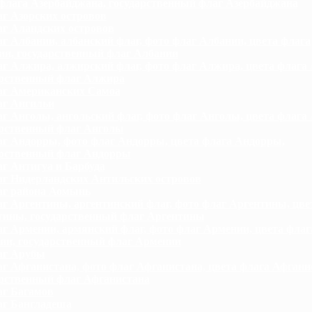
флага Азербайджана, государственный флаг Азербайджана
г Азорских островов
г Аландских островов
г Албании, албанский флаг, фото флаг Албании, цвета флага
ии, государственный флаг Албании
г Алжира, алжирский флаг, фото флаг Алжира, цвета флага
арственный флаг Алжира
г Американских Самоа
г Ангильи
г Анголы, ангольский флаг, фото флаг Анголы, цвета флага
арственный флаг Анголы
г Андорры, фото флаг Андорры, цвета флага Андорры,
арственный флаг Андорры
г Антигуа и Барбуда
г Нидерландских Антильских островов
г района Аомынь
г Аргентины, аргентинский флаг, фото флаг Аргентины, цве
тины, государственный флаг Аргентины
г Армении, армянский флаг, фото флаг Армении, цвета флаг
ии, государственный флаг Армении
аг Арубы
г Афганистана, фото флаг Афганистана, цвета флага Афгани
арственный флаг Афганистана
г Багамов
г Бангладеша