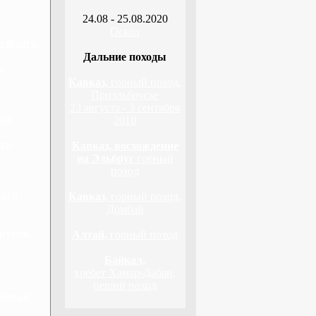
24.08 - 25.08.2020
Оскол
а флага
Дальние походы
а
Кавказ,
горный поход,
Приэльбрусье
23 августа - 3 сентября
ага
2010
ага
Кавказ, восхождение
на Эльбрус
горный
поход
лага
Кавказ,
горный поход,
Домбай
рунея,
Алтай,
горный поход
Байкал,
хребет Хамар-Дабан,
пеший поход
венный