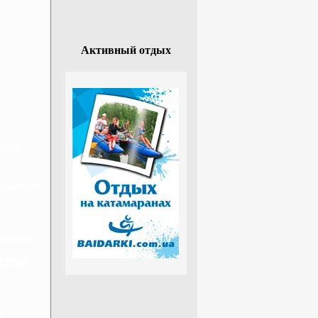
г
Активный отдых
лага
авайев,
Гамбии,
й флаг
,