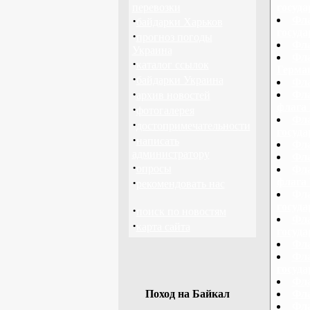
перевозки
госуд
·
Фла
байдарки Харьков
госуд
·
прогноз погоды
Фла
Украина
Фла
·
каталог ссылок
Герма
·
байдарки Украина
Фла
·
Фла
архив новостей
флага 
·
фотогалерея
Фла
·
достопримечательности
госуда
·
написать
Фла
администратору
Фла
·
опросы
Фла
·
флага 
рекомендовать нас
Фла
госуд
·
поиск по новостям
Фла
·
карта сайта
госуда
Фла
Фла
госуд
Фла
Поход на Байкал
Фла
Фл