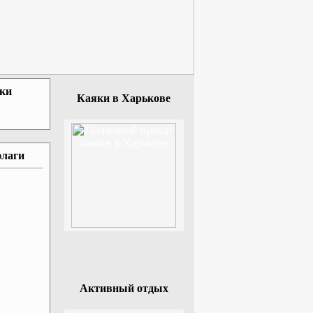
зки
Каяки в Харькове
флаги
Активный отдых