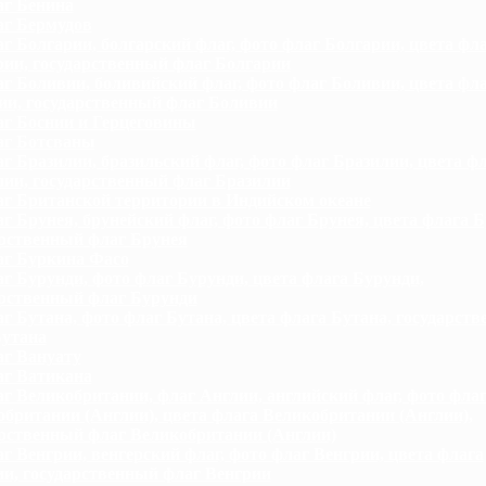
г Бенина
г Бермудов
г Болгарии, болгарский флаг, фото флаг Болгарии, цвета фл
рии, государственный флаг Болгарии
г Боливии, боливийский флаг, фото флаг Боливии, цвета фл
ии, государственный флаг Боливии
г Боснии и Герцеговины
г Ботсваны
г Бразилии, бразильский флаг, фото флаг Бразилии, цвета ф
лии, государственный флаг Бразилии
г Британской территории в Индийском океане
г Брунея, брунейский флаг, фото флаг Брунея, цвета флага Б
арственный флаг Брунея
г Буркина Фасо
г Бурунди, фото флаг Бурунди, цвета флага Бурунди,
арственный флаг Бурунди
г Бутана, фото флаг Бутана, цвета флага Бутана, государст
Бутана
г Вануату
г Ватикана
г Великобритании, флаг Англии, английский флаг, фото фла
британии (Англии), цвета флага Великобритании (Англии),
арственный флаг Великобритании (Англии)
г Венгрии, венгерский флаг, фото флаг Венгрии, цвета флага
и, государственный флаг Венгрии