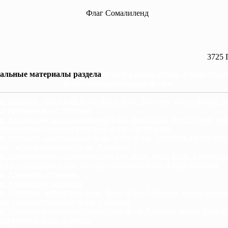
Флаг Сомалиленд
3725 
альные материалы раздела
Флаги разных стран, флаги стра
фото, государственные флаги
г Абхазии, абхазский флаг, фото флаг Абхазии, цвета флага А
рственный флаг Абхазии
г Австралии, австралийский флаг, фото флаг Австралии, цв
 Австралии, государственный флаг Австралии
г Австрии, австрийский флаг, фото флаг Австрии, цвета фла
ии, государственный флаг Австрии
г Азербайджана, азербайджанский флаг, фото флаг Азербайд
флага Азербайджана, государственный флаг Азербайджана
г Азорских островов
г Аландских островов
г Албании, албанский флаг, фото флаг Албании, цвета флага
ии, государственный флаг Албании
г Алжира, алжирский флаг, фото флаг Алжира, цвета флага
арственный флаг Алжира