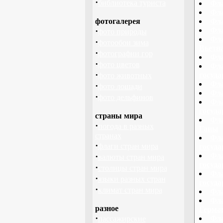
·
библиотека туриста
Фла
Фла
фотогалерея
Фла
·
Фла
фото природы
Фла
·
фотообои зима
Вьетн
·
фотографии гор
Фла
·
фото цветов
Фла
·
госуд
фото животных
Фла
·
фото лошади
Фла
·
фото дельфинов
Фла
госуд
страны мира
Фла
·
погода в разных
Ганы
странах
Фла
·
флаги стран мира
госуд
·
Фла
валюты стран мира
госуд
·
столицы стран мира
Фла
·
языки разных стран
госуд
·
климат стран мира
Фла
Фла
разное
Герма
·
Фла
пассажирские