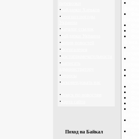
Фла
перевозки
флага 
·
байдарки Харьков
Фла
·
прогноз погоды
госуда
Украина
Фла
·
каталог ссылок
Фла
·
байдарки Украина
Фла
·
флага 
архив новостей
Фла
·
фотогалерея
госуд
·
достопримечательности
Фла
·
написать
госуда
администратору
Фла
·
Фла
опросы
госуд
·
рекомендовать нас
Фла
Фла
·
поиск по новостям
Фл
·
карта сайта
Фла
Фла
госуд
Фла
госуд
Фла
Поход на Байкал
Зимбаб