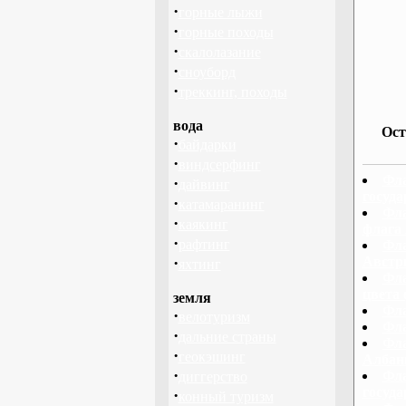
·
горные лыжи
·
горные походы
·
скалолазание
·
сноуборд
·
треккинг, походы
вода
Ост
·
байдарки
·
виндсерфинг
Фла
·
дайвинг
госуда
·
катамаранинг
Фла
·
каякинг
флага
·
рафтинг
Фла
·
Австр
яхтинг
Фла
цвета 
земля
Фла
·
велотуризм
Фла
·
дальние страны
Фла
·
геокэшинг
Албан
·
Фла
диггерство
госуд
·
конный туризм