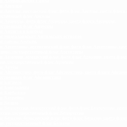
г Американских Самоа
г Ангильи
г Анголы, ангольский флаг, фото флаг Анголы, цвета флага
арственный флаг Анголы
г Андорры, фото флаг Андорры, цвета флага Андорры,
арственный флаг Андорры
г Антигуа и Барбуда
г Нидерландских Антильских островов
г района Аомынь
г Аргентины, аргентинский флаг, фото флаг Аргентины, цве
тины, государственный флаг Аргентины
г Армении, армянский флаг, фото флаг Армении, цвета флаг
ии, государственный флаг Армении
аг Арубы
г Афганистана, фото флаг Афганистана, цвета флага Афгани
арственный флаг Афганистана
г Багамов
г Бангладеша
г Барбадоса
г Бахрейна
г Белиза
г Белоруссии, белорусский флаг, фото флаг Белоруссии, цвет
ссии, государственный флаг Белоруссии
г Бельгии, бельгийский флаг, фото флаг Бельгии, цвета флаг
и, государственный флаг Бельгии