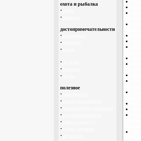
Фла
охота и рыбалка
Фла
·
охота
Фла
·
рыбалка
Болга
Фла
достопримечательности
Болив
·
Фла
необычное
Фла
·
Карпаты
Фла
·
Крым
Брази
Фла
·
Польша
Фла
·
Украина
госуд
·
Фла
Чехия
Фла
госуд
полезное
Фла
·
снаряжение
флаг 
·
школа выживания
Фла
·
дикорастущие растения
Фла
·
Фла
кладовая природы
Велико
·
советы туристу
госуд
·
кухня, питание
Фла
·
медицина
Венгри