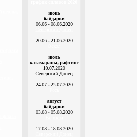
график сплавов 2020
 Анголы,
июнь
байдарки
06.06 - 08.06.2020
Северский Донец
20.06 - 21.06.2020
Оскол
та флага
июль
а
катамараны, рафтинг
10.07.2020
Северский Донец
стана,
24.07 - 25.07.2020
Рось
август
байдарки
03.08 - 05.08.2020
а флага
Ворскла
а
17.08 - 18.08.2020
Северский Донец