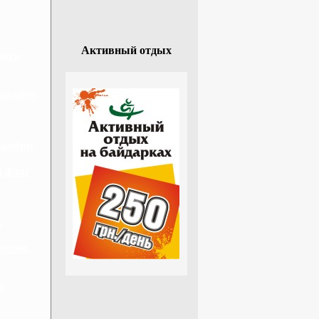
Активный отдых
лага
авайев,
Гамбии,
й флаг
,
винеи,
а