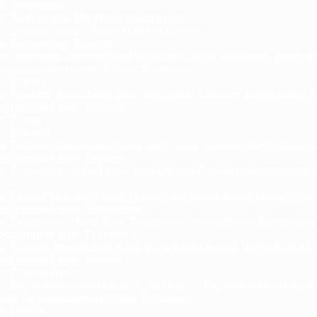
г Венесуэлы
г Британских Виргинских островов
г Американских Виргинских островов
г Восточного Тимора
г Вьетнама, вьетнамский флаг, фото флаг Вьетнама, цвета ф
ама, государственный флаг Вьетнама
г Габона
г Гавайев, гавайский флаг, фото флаг Гавайев, цвета флага Г
арственный флаг Гавайев
г Гаити
г Гайаны
г Гамбии, гамбийский флаг, фото флаг Гамбии, цвета флага 
арственный флаг Гамбии
г Ганы, фото флаг Ганы, цвета флага Ганы, государственны
г Гваделупы, фото флаг Гваделупы, цвета флага Гваделупы,
арственный флаг Гваделупы
г Гватемалы, фото флаг Гватемалы, цвета флага Гватемалы
арственный флаг Гватемалы
г Гвинеи, гвинейский флаг, фото флаг Гвинеи, цвета флага Г
арственный флаг Гвинеи
г Гвинеи-Бисау
г Германии, немецкий флаг, фото флаг Германии, цвета флаг
нии, государственный флаг Германии
г Гернси