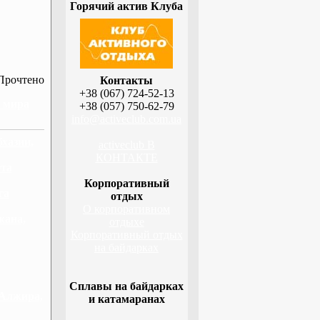
Горячий актив Клуба
Прочтено
Контакты
+38 (067) 724-52-13
н мира
+38 (057) 750-62-79
info@activeclub.com.ua
бхазии,
activeclub В
КОНТАКТЕ
ета
Корпоративный
га
отдых
О корпоративном
жана,
отдыхе
Корпоративный отдых
на байдарках
Сплавы на байдарках
 Алжира,
и катамаранах