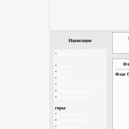
Навигация
·
Рейтинг сайтов
Фл
·
Главная
·
Форум
Флаг 
·
Клуб
·
Корпоративный отдых
·
Активный отдых
·
Детский туризм
горы
·
походы Крым
·
походы Украина
·
альпинизм