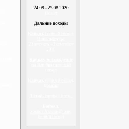
24.08 - 25.08.2020
ага
Оскол
ага
Дальние походы
Кавказ,
горный поход,
Приэльбрусье
лага
23 августа - 3 сентября
2010
рунея,
Кавказ, восхождение
на Эльбрус
горный
поход
Кавказ,
горный поход,
венный
Домбай
Алтай,
горный поход
г
Байкал,
хребет Хамар-Дабан,
пеший поход