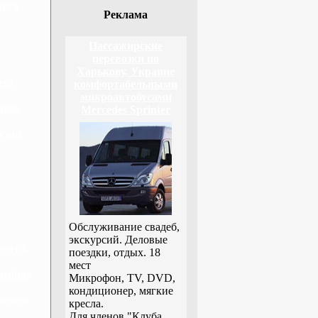
вета
Реклама
Пассажирские
перевозки по
Харькову, Украине
ета
комфортабельными
микроавтобусами
ции,
Mercedes Sprinter
узии,
Обслуживание свадеб,
экскурсий. Деловые
гипта,
поездки, отдых. 18
мест
амбии,
Микрофон, TV, DVD,
кондиционер, мягкие
 флага
кресла.
Для членов "Клуба