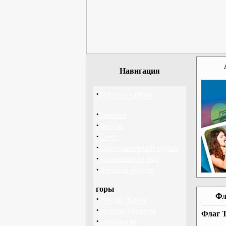
Навигация
·
Рейтинг сайтов
·
Главная
·
Форум
·
Клуб
·
Корпоративный отдых
·
Активный отдых
·
Детский туризм
горы
Фл
·
походы Крым
·
походы Украина
Флаг Т
·
альпинизм