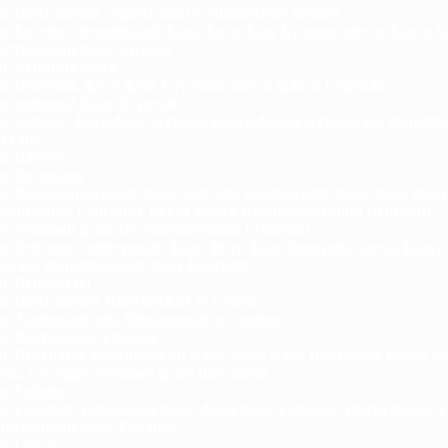
г Британской территории в Индийском океане
г Брунея, брунейский флаг, фото флаг Брунея, цвета флага Б
рственный флаг Брунея
г Буркина Фасо
г Бурунди, фото флаг Бурунди, цвета флага Бурунди,
рственный флаг Бурунди
г Бутана, фото флаг Бутана, цвета флага Бутана, государст
Бутана
г Вануату
г Ватикана
г Великобритании, флаг Англии, английский флаг, фото флаг
британии (Англии), цвета флага Великобритании (Англии),
рственный флаг Великобритании (Англии)
г Венгрии, венгерский флаг, фото флаг Венгрии, цвета флага
и, государственный флаг Венгрии
г Венесуэлы
г Британских Виргинских островов
г Американских Виргинских островов
г Восточного Тимора
г Вьетнама, вьетнамский флаг, фото флаг Вьетнама, цвета ф
ма, государственный флаг Вьетнама
г Габона
г Гавайев, гавайский флаг, фото флаг Гавайев, цвета флага Г
рственный флаг Гавайев
г Гаити