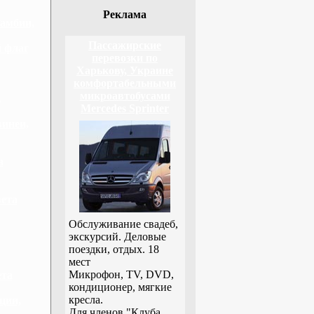
Реклама
Гамбии,
Пассажирские
й флаг
перевозки по
Харькову, Украине
комфортабельными
микроавтобусами
,
Mercedes Sprinter
винеи,
а
вета
Обслуживание свадеб,
экскурсий. Деловые
поездки, отдых. 18
мест
Микрофон, TV, DVD,
ета
кондиционер, мягкие
кресла.
ции,
Для членов "Клуба