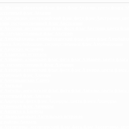
г Абхазии, абхазский флаг, фото флаг Абхазии, цвета флага А
рственный флаг Абхазии
г Австралии, австралийский флаг, фото флаг Австралии, цве
лии, государственный флаг Австралии
г Австрии, австрийский флаг, фото флаг Австрии, цвета фла
и, государственный флаг Австрии
г Азербайджана, азербайджанский флаг, фото флаг Азербайд
флага Азербайджана, государственный флаг Азербайджана
г Азорских островов
г Аландских островов
г Албании, албанский флаг, фото флаг Албании, цвета флага
и, государственный флаг Албании
г Алжира, алжирский флаг, фото флаг Алжира, цвета флага
арственный флаг Алжира
г Американских Самоа
г Ангильи
г Анголы, ангольский флаг, фото флаг Анголы, цвета флага
арственный флаг Анголы
г Андорры, фото флаг Андорры, цвета флага Андорры,
арственный флаг Андорры
г Антигуа и Барбуда
г Нидерландских Антильских островов
г района Аомынь
г Аргентины, аргентинский флаг, фото флаг Аргентины, цве