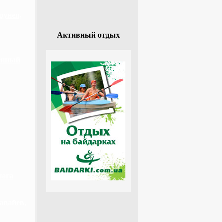
рунея,
Активный отдых
венный
лага
авайев,