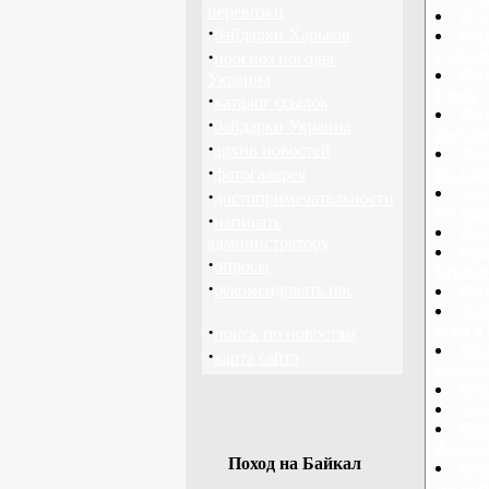
перевозки
Фла
·
байдарки Харьков
Фла
·
госуда
прогноз погоды
Фла
Украина
Ганы
·
каталог ссылок
Фла
·
байдарки Украина
госуд
·
архив новостей
Фла
·
госуд
фотогалерея
Фла
·
достопримечательности
госуда
·
написать
Фла
администратору
Фла
·
опросы
Герман
·
рекомендовать нас
Фла
Фла
·
флага 
поиск по новостям
Фла
·
карта сайта
госуда
Фла
Фла
Фла
флага 
Поход на Байкал
Фла
госуда