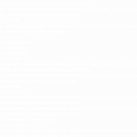
тины, государственный флаг Аргентины
г Армении, армянский флаг, фото флаг Армении, цвета флаг
ии, государственный флаг Армении
г Арубы
г Афганистана, фото флаг Афганистана, цвета флага Афгани
рственный флаг Афганистана
г Багамов
г Бангладеша
г Барбадоса
г Бахрейна
г Белиза
г Белоруссии, белорусский флаг, фото флаг Белоруссии, цвет
ссии, государственный флаг Белоруссии
г Бельгии, бельгийский флаг, фото флаг Бельгии, цвета флаг
и, государственный флаг Бельгии
г Бенина
г Бермудов
г Болгарии, болгарский флаг, фото флаг Болгарии, цвета фла
ии, государственный флаг Болгарии
г Боливии, боливийский флаг, фото флаг Боливии, цвета фла
и, государственный флаг Боливии
г Боснии и Герцеговины
г Ботсваны
г Бразилии, бразильский флаг, фото флаг Бразилии, цвета ф
ии, государственный флаг Бразилии