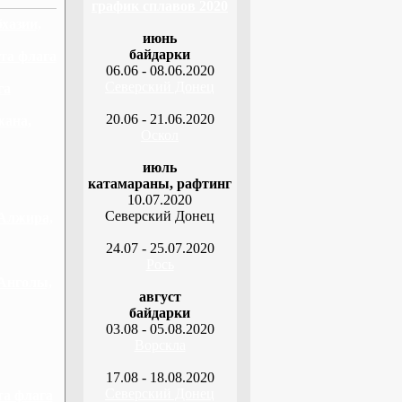
график сплавов 2020
бхазии,
июнь
байдарки
та флага
06.06 - 08.06.2020
Северский Донец
га
20.06 - 21.06.2020
жана,
Оскол
июль
катамараны, рафтинг
10.07.2020
Северский Донец
 Алжира,
24.07 - 25.07.2020
Рось
 Анголы,
август
байдарки
03.08 - 05.08.2020
Ворскла
17.08 - 18.08.2020
Северский Донец
та флага