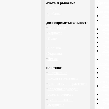
Арген
охота и рыбалка
Фла
·
охота
Армен
·
рыбалка
Фла
Фла
достопримечательности
госуда
·
необычное
Фла
·
Карпаты
Фла
·
Фла
Крым
Фла
Фла
·
Польша
Фла
·
Украина
Белору
·
Чехия
Фла
Бельги
полезное
Фла
·
Фла
снаряжение
Фла
·
школа выживания
Болгар
·
дикорастущие растения
Фла
·
кладовая природы
Боливи
·
советы туристу
Фла
·
Фла
кухня, питание
Фла
·
медицина
Бразил