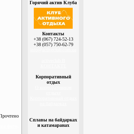
Горячий актив Клуба
Контакты
+38 (067) 724-52-13
+38 (057) 750-62-79
info@activeclub.com.ua
activeclub В
КОНТАКТЕ
Корпоративный
отдых
О корпоративном
отдыхе
Корпоративный отдых
на байдарках
Прочтено
Сплавы на байдарках
и катамаранах
ра фото,