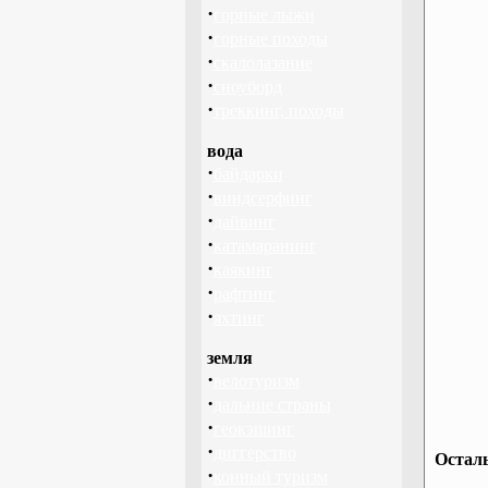
·
горные лыжи
·
горные походы
·
скалолазание
·
сноуборд
·
треккинг, походы
вода
·
байдарки
·
виндсерфинг
·
дайвинг
·
катамаранинг
·
каякинг
·
рафтинг
·
яхтинг
земля
·
велотуризм
·
дальние страны
·
геокэшинг
·
диггерство
Остал
·
конный туризм