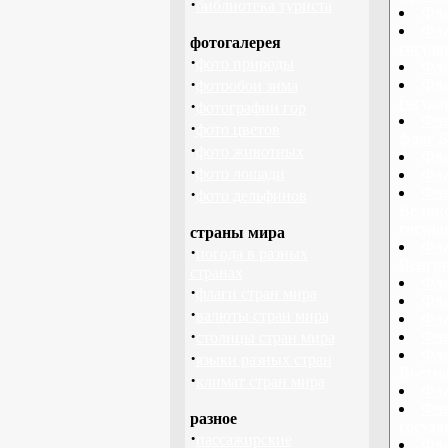
·
библиотека туриста
Фла
Фла
фотогалерея
госуда
·
фото природы
Фла
·
Фла
фотообои зима
госуда
·
фотографии гор
Фла
·
фото цветов
флаг 
·
фото животных
Фла
·
фото лошади
Фла
·
Фла
фото дельфинов
Велико
госуда
страны мира
Фла
·
погода в разных
Венгри
странах
Фла
·
флаги стран мира
Фла
·
валюты стран мира
Фла
·
Фла
столицы стран мира
Фла
·
языки разных стран
Вьетна
·
климат стран мира
Фла
Фла
разное
госуда
·
пассажирские
Фла