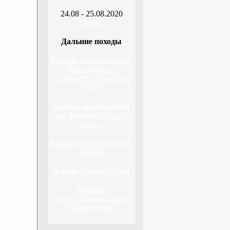
24.08 - 25.08.2020
а
Оскол
Дальние походы
стана,
Кавказ,
горный поход,
Приэльбрусье
23 августа - 3 сентября
2010
Кавказ, восхождение
а флага
на Эльбрус
горный
поход
а
Кавказ,
горный поход,
Домбай
га
Алтай,
горный поход
га
Байкал,
хребет Хамар-Дабан,
пеший поход
лага