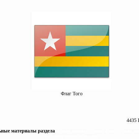
Флаг Того
4435 
ьные материалы раздела
Флаги разных стран, флаги стран ми
государственные флаги