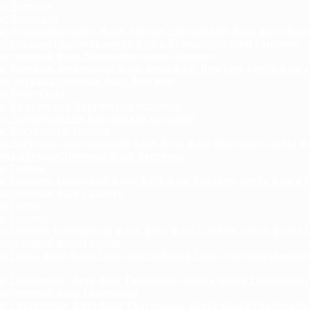
г Вануату
г Ватикана
г Великобритании, флаг Англии, английский флаг, фото фла
британии (Англии), цвета флага Великобритании (Англии),
арственный флаг Великобритании (Англии)
г Венгрии, венгерский флаг, фото флаг Венгрии, цвета флага
и, государственный флаг Венгрии
г Венесуэлы
г Британских Виргинских островов
г Американских Виргинских островов
г Восточного Тимора
г Вьетнама, вьетнамский флаг, фото флаг Вьетнама, цвета ф
ама, государственный флаг Вьетнама
г Габона
г Гавайев, гавайский флаг, фото флаг Гавайев, цвета флага Г
арственный флаг Гавайев
г Гаити
г Гайаны
г Гамбии, гамбийский флаг, фото флаг Гамбии, цвета флага 
арственный флаг Гамбии
г Ганы, фото флаг Ганы, цвета флага Ганы, государственны
г Гваделупы, фото флаг Гваделупы, цвета флага Гваделупы,
арственный флаг Гваделупы
г Гватемалы, фото флаг Гватемалы, цвета флага Гватемалы