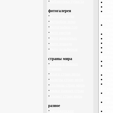
·
библиотека туриста
Фла
Фла
фотогалерея
Фла
·
Велико
фото природы
госуд
·
фотообои зима
Фла
·
фотографии гор
Венгри
·
фото цветов
Фла
·
фото животных
Фла
·
Фла
фото лошади
Фла
·
фото дельфинов
Фла
Вьетн
страны мира
Фла
·
погода в разных
Фла
странах
госуд
·
флаги стран мира
Фла
·
Фла
валюты стран мира
Фла
·
столицы стран мира
госуд
·
языки разных стран
Фла
·
климат стран мира
Ганы
Фла
разное
госуд
·
пассажирские
Фла