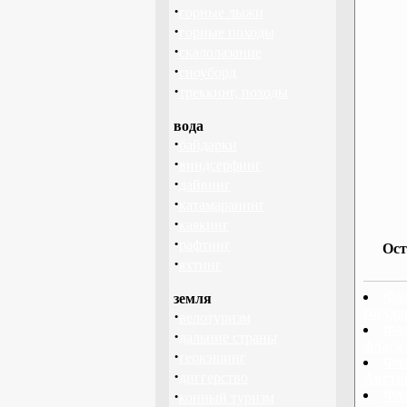
·
горные лыжи
·
горные походы
·
скалолазание
·
сноуборд
·
треккинг, походы
вода
·
байдарки
·
виндсерфинг
·
дайвинг
·
катамаранинг
·
каякинг
·
рафтинг
Ост
·
яхтинг
Фла
земля
госуда
·
велотуризм
Фла
·
дальние страны
флага
·
геокэшинг
Фла
·
диггерство
Австр
·
Фла
конный туризм