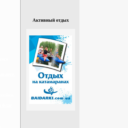
г
Активный отдых
лага
авайев,
Гамбии,
й флаг
,