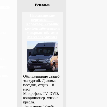
Реклама
винеи,
Пассажирские
а
перевозки по
Харькову, Украине
комфортабельными
вета
микроавтобусами
Mercedes Sprinter
ета
ции,
узии,
Обслуживание свадеб,
экскурсий. Деловые
поездки, отдых. 18
мест
Микрофон, TV, DVD,
кондиционер, мягкие
кресла.
Для членов "Клуба