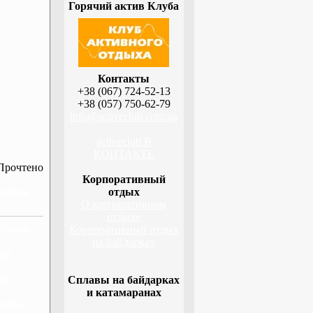
Горячий актив Клуба
Контакты
+38 (067) 724-52-13
+38 (057) 750-62-79
info@activeclub.com.ua
activeclub В
КОНТАКТЕ
Прочтено
Корпоративный
н мира
отдых
О корпоративном
отдыхе
бхазии,
Корпоративный отдых
на байдарках
ета
га
Сплавы на байдарках
и катамаранах
жана,