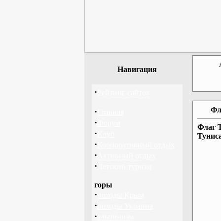
Навигация
·
Рейтинг сайтов
Фл
·
Главная
·
Форум
Флаг Т
·
Клуб
Тунис
·
Корпоративный отдых
·
Активный отдых
·
Детский туризм
горы
·
походы Крым
·
походы Украина
·
альпинизм