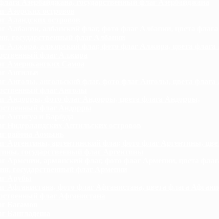
флага Азербайджана, государственный флаг Азербайджана
г Азорских островов
г Аландских островов
г Албании, албанский флаг, фото флаг Албании, цвета флага
ии, государственный флаг Албании
г Алжира, алжирский флаг, фото флаг Алжира, цвета флага
арственный флаг Алжира
г Американских Самоа
г Ангильи
г Анголы, ангольский флаг, фото флаг Анголы, цвета флага
арственный флаг Анголы
г Андорры, фото флаг Андорры, цвета флага Андорры,
арственный флаг Андорры
г Антигуа и Барбуда
г Нидерландских Антильских островов
г района Аомынь
г Аргентины, аргентинский флаг, фото флаг Аргентины, цве
тины, государственный флаг Аргентины
г Армении, армянский флаг, фото флаг Армении, цвета флаг
ии, государственный флаг Армении
аг Арубы
г Афганистана, фото флаг Афганистана, цвета флага Афгани
арственный флаг Афганистана
г Багамов
г Бангладеша