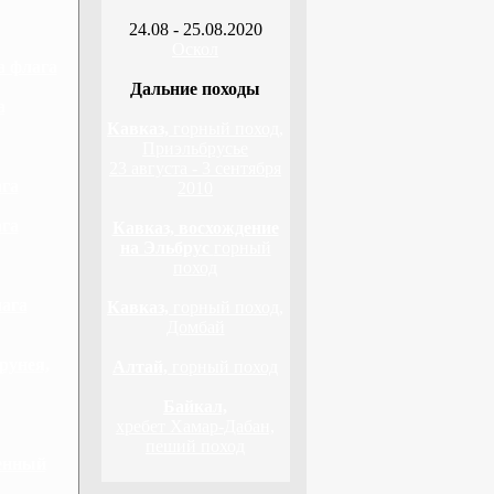
24.08 - 25.08.2020
Оскол
а флага
Дальние походы
а
Кавказ,
горный поход,
Приэльбрусье
23 августа - 3 сентября
ага
2010
ага
Кавказ, восхождение
на Эльбрус
горный
поход
лага
Кавказ,
горный поход,
Домбай
рунея,
Алтай,
горный поход
Байкал,
хребет Хамар-Дабан,
пеший поход
венный