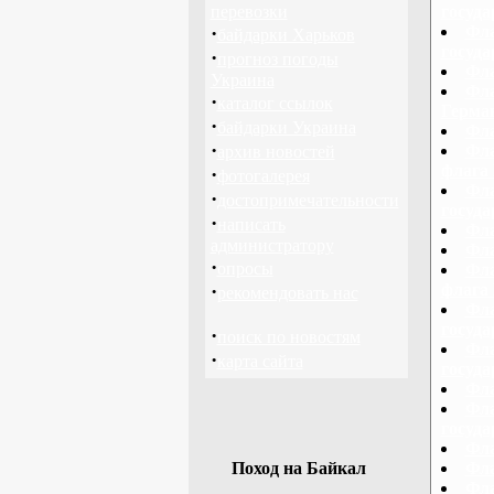
перевозки
госуд
·
Фла
байдарки Харьков
госуд
·
прогноз погоды
Фла
Украина
Фла
·
каталог ссылок
Герма
·
байдарки Украина
Фла
·
Фла
архив новостей
флага 
·
фотогалерея
Фла
·
достопримечательности
госуда
·
написать
Фла
администратору
Фла
·
опросы
Фла
·
флага 
рекомендовать нас
Фла
госуд
·
поиск по новостям
Фла
·
карта сайта
госуда
Фла
Фла
госуд
Фла
Поход на Байкал
Фла
Фл