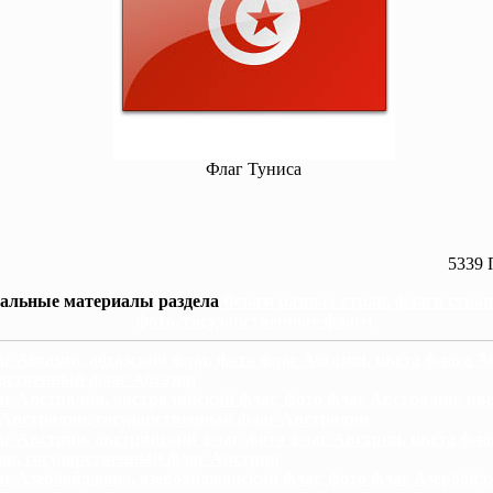
Флаг Туниса
5339 
альные материалы раздела
Флаги разных стран, флаги стра
фото, государственные флаги
г Абхазии, абхазский флаг, фото флаг Абхазии, цвета флага А
рственный флаг Абхазии
г Австралии, австралийский флаг, фото флаг Австралии, цв
 Австралии, государственный флаг Австралии
г Австрии, австрийский флаг, фото флаг Австрии, цвета фла
ии, государственный флаг Австрии
г Азербайджана, азербайджанский флаг, фото флаг Азербайд