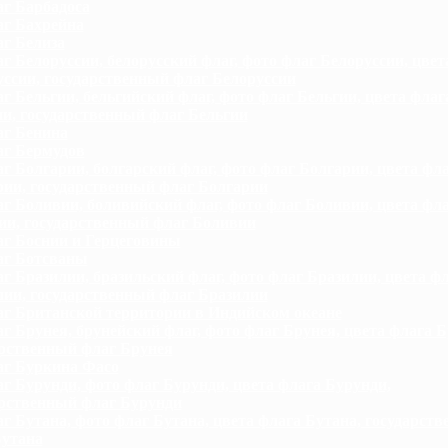
г Барбадоса
г Бахрейна
г Белиза
г Белоруссии, белорусский флаг, фото флаг Белоруссии, цвет
ссии, государственный флаг Белоруссии
г Бельгии, бельгийский флаг, фото флаг Бельгии, цвета флаг
и, государственный флаг Бельгии
г Бенина
г Бермудов
г Болгарии, болгарский флаг, фото флаг Болгарии, цвета фл
рии, государственный флаг Болгарии
г Боливии, боливийский флаг, фото флаг Боливии, цвета фл
ии, государственный флаг Боливии
г Боснии и Герцеговины
г Ботсваны
г Бразилии, бразильский флаг, фото флаг Бразилии, цвета ф
лии, государственный флаг Бразилии
г Британской территории в Индийском океане
г Брунея, брунейский флаг, фото флаг Брунея, цвета флага Б
арственный флаг Брунея
г Буркина Фасо
г Бурунди, фото флаг Бурунди, цвета флага Бурунди,
арственный флаг Бурунди
г Бутана, фото флаг Бутана, цвета флага Бутана, государст
Бутана