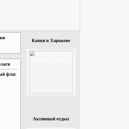
зки
Каяки в Харькове
флаги
ный флаг
Активный отдых