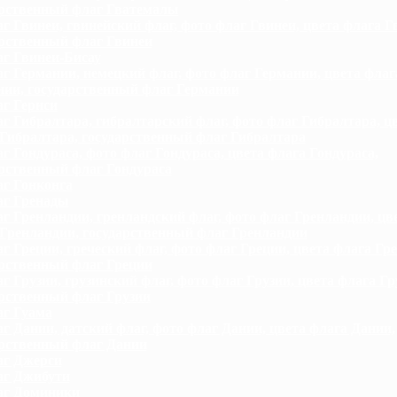
арственный флаг Гватемалы
г Гвинеи, гвинейский флаг, фото флаг Гвинеи, цвета флага Г
арственный флаг Гвинеи
г Гвинеи-Бисау
г Германии, немецкий флаг, фото флаг Германии, цвета флаг
нии, государственный флаг Германии
г Гернси
г Гибралтара, гибралтарский флаг, фото флаг Гибралтара, ц
Гибралтара, государственный флаг Гибралтара
г Гондураса, фото флаг Гондураса, цвета флага Гондураса,
рственный флаг Гондураса
г Гонконга
г Гренады
г Гренландии, гренландский флаг, фото флаг Гренландии, цв
Гренландии, государственный флаг Гренландии
г Греции, греческий флаг, фото флаг Греции, цвета флага Гре
арственный флаг Греции
г Грузии, грузинский флаг, фото флаг Грузии, цвета флага Гр
рственный флаг Грузии
г Гуама
г Дании, датский флаг, фото флаг Дании, цвета флага Дании,
арственный флаг Дании
г Джерси
г Джибути
аг Доминики