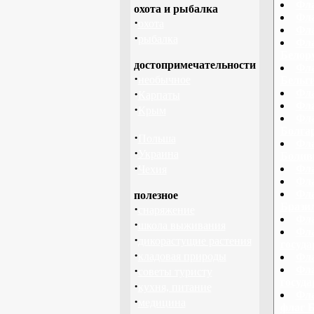
Фла
охота и рыбалка
Фла
·
охота
Фла
·
рыбалка
Фла
Белору
достопримечательности
Фла
·
необычное
Бельги
·
Фла
Карпаты
Фла
·
Крым
Фла
Болга
·
Польша
Фла
·
Украина
Болив
·
Фла
Чехия
Фла
Фла
полезное
Брази
·
снаряжение
Фла
·
школа выживания
Фла
·
дикорастущие растения
госуд
·
кладовая природы
Фла
·
Фла
советы туристу
госуд
·
кухня, питание
Фла
·
медицина
флаг 