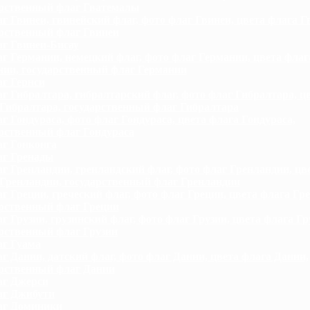
арственный флаг Гватемалы
г Гвинеи, гвинейский флаг, фото флаг Гвинеи, цвета флага Г
арственный флаг Гвинеи
г Гвинеи-Бисау
г Германии, немецкий флаг, фото флаг Германии, цвета флаг
нии, государственный флаг Германии
г Гернси
г Гибралтара, гибралтарский флаг, фото флаг Гибралтара, ц
Гибралтара, государственный флаг Гибралтара
г Гондураса, фото флаг Гондураса, цвета флага Гондураса,
рственный флаг Гондураса
г Гонконга
г Гренады
г Гренландии, гренландский флаг, фото флаг Гренландии, цв
Гренландии, государственный флаг Гренландии
г Греции, греческий флаг, фото флаг Греции, цвета флага Гре
арственный флаг Греции
г Грузии, грузинский флаг, фото флаг Грузии, цвета флага Гр
рственный флаг Грузии
г Гуама
г Дании, датский флаг, фото флаг Дании, цвета флага Дании,
арственный флаг Дании
г Джерси
г Джибути
аг Доминики