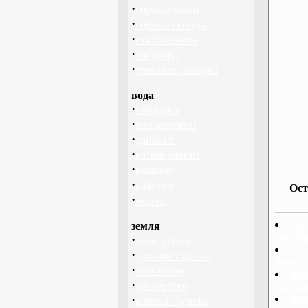
·
горные лыжи
·
горные походы
·
скалолазание
·
сноуборд
·
треккинг, походы
вода
·
байдарки
·
виндсерфинг
·
дайвинг
·
катамаранинг
·
каякинг
·
рафтинг
Ост
·
яхтинг
Фла
земля
госуда
·
велотуризм
Фла
·
дальние страны
флага
·
геокэшинг
Фла
·
диггерство
Австр
·
Фла
конный туризм