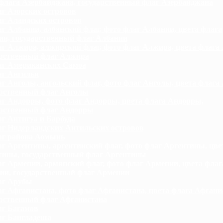
флага Азербайджана, государственный флаг Азербайджана
г Азорских островов
г Аландских островов
г Албании, албанский флаг, фото флаг Албании, цвета флага
ии, государственный флаг Албании
г Алжира, алжирский флаг, фото флаг Алжира, цвета флага
арственный флаг Алжира
г Американских Самоа
г Ангильи
г Анголы, ангольский флаг, фото флаг Анголы, цвета флага
арственный флаг Анголы
г Андорры, фото флаг Андорры, цвета флага Андорры,
арственный флаг Андорры
г Антигуа и Барбуда
г Нидерландских Антильских островов
г района Аомынь
г Аргентины, аргентинский флаг, фото флаг Аргентины, цве
тины, государственный флаг Аргентины
г Армении, армянский флаг, фото флаг Армении, цвета флаг
ии, государственный флаг Армении
аг Арубы
г Афганистана, фото флаг Афганистана, цвета флага Афгани
арственный флаг Афганистана
г Багамов
г Бангладеша