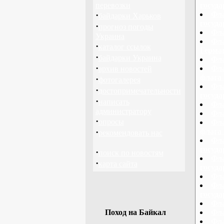
перевозки
госуд
·
Фла
байдарки Харьков
госуд
·
прогноз погоды
Фла
Украина
Фла
·
каталог ссылок
Герма
·
байдарки Украина
Фла
·
Фла
архив новостей
флага 
·
фотогалерея
Фла
·
достопримечательности
госуда
·
написать
Фла
администратору
Фла
·
опросы
Фла
·
флага 
рекомендовать нас
Фла
госуд
·
поиск по новостям
Фла
·
карта сайта
госуда
Фла
Фла
госуд
Фла
Поход на Байкал
Фла
Фл