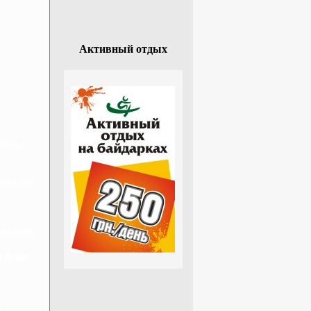
г
Активный отдых
лага
авайев,
Гамбии,
й флаг
,