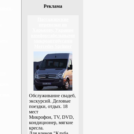
Реклама
винеи,
Пассажирские
а
перевозки по
Харькову, Украине
комфортабельными
вета
микроавтобусами
Mercedes Sprinter
ета
ции,
узии,
Обслуживание свадеб,
экскурсий. Деловые
поездки, отдых. 18
мест
Микрофон, TV, DVD,
кондиционер, мягкие
кресла.
Для членов "Клуба