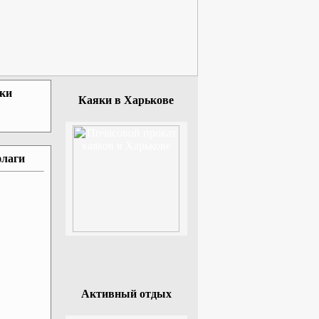
зки
Каяки в Харькове
флаги
Активный отдых