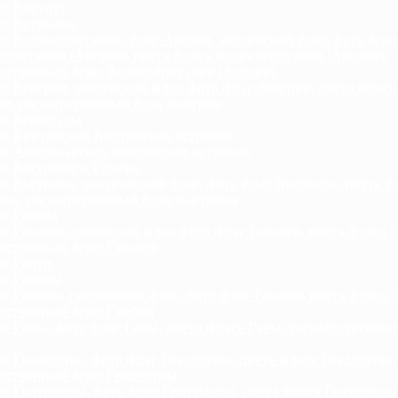
г Вануату
г Ватикана
г Великобритании, флаг Англии, английский флаг, фото фла
британии (Англии), цвета флага Великобритании (Англии),
арственный флаг Великобритании (Англии)
г Венгрии, венгерский флаг, фото флаг Венгрии, цвета флага
и, государственный флаг Венгрии
г Венесуэлы
г Британских Виргинских островов
г Американских Виргинских островов
г Восточного Тимора
г Вьетнама, вьетнамский флаг, фото флаг Вьетнама, цвета ф
ама, государственный флаг Вьетнама
г Габона
г Гавайев, гавайский флаг, фото флаг Гавайев, цвета флага Г
арственный флаг Гавайев
г Гаити
г Гайаны
г Гамбии, гамбийский флаг, фото флаг Гамбии, цвета флага 
арственный флаг Гамбии
г Ганы, фото флаг Ганы, цвета флага Ганы, государственны
г Гваделупы, фото флаг Гваделупы, цвета флага Гваделупы,
арственный флаг Гваделупы
г Гватемалы, фото флаг Гватемалы, цвета флага Гватемалы