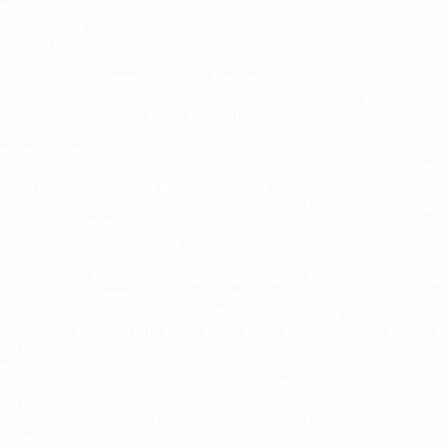
г Барбадоса
г Бахрейна
г Белиза
г Белоруссии, белорусский флаг, фото флаг Белоруссии, цвет
ссии, государственный флаг Белоруссии
г Бельгии, бельгийский флаг, фото флаг Бельгии, цвета флаг
и, государственный флаг Бельгии
г Бенина
г Бермудов
г Болгарии, болгарский флаг, фото флаг Болгарии, цвета фл
рии, государственный флаг Болгарии
г Боливии, боливийский флаг, фото флаг Боливии, цвета фл
ии, государственный флаг Боливии
г Боснии и Герцеговины
г Ботсваны
г Бразилии, бразильский флаг, фото флаг Бразилии, цвета ф
лии, государственный флаг Бразилии
г Британской территории в Индийском океане
г Брунея, брунейский флаг, фото флаг Брунея, цвета флага Б
арственный флаг Брунея
г Буркина Фасо
г Бурунди, фото флаг Бурунди, цвета флага Бурунди,
арственный флаг Бурунди
г Бутана, фото флаг Бутана, цвета флага Бутана, государст
Бутана