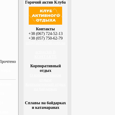
Горячий актив Клуба
Контакты
+38 (067) 724-52-13
+38 (057) 750-62-79
info@activeclub.com.ua
activeclub В
КОНТАКТЕ
Прочтено
Корпоративный
н мира
отдых
О корпоративном
отдыхе
бхазии,
Корпоративный отдых
на байдарках
ета
га
Сплавы на байдарках
и катамаранах
жана,