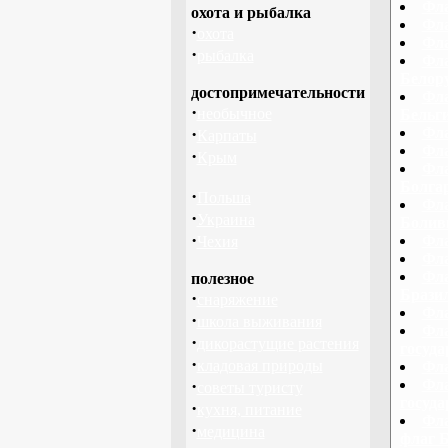
Фла
охота и рыбалка
Фла
·
охота
Фла
·
рыбалка
Фла
Белору
достопримечательности
Фла
·
необычное
Бельги
·
Фла
Карпаты
Фла
·
Крым
Фла
Болга
·
Польша
Фла
·
Украина
Болив
·
Фла
Чехия
Фла
Фла
полезное
Брази
·
снаряжение
Фла
·
школа выживания
Фла
·
дикорастущие растения
госуд
·
кладовая природы
Фла
·
Фла
советы туристу
госуд
·
кухня, питание
Фла
·
медицина
флаг 