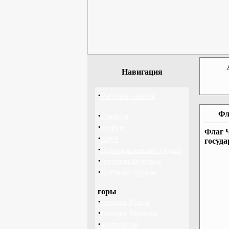
Навигация
·
Рейтинг сайтов
Фл
·
Главная
·
Форум
Флаг Ч
·
Клуб
госуд
·
Корпоративный отдых
·
Активный отдых
·
Детский туризм
горы
·
походы Крым
·
походы Украина
·
альпинизм