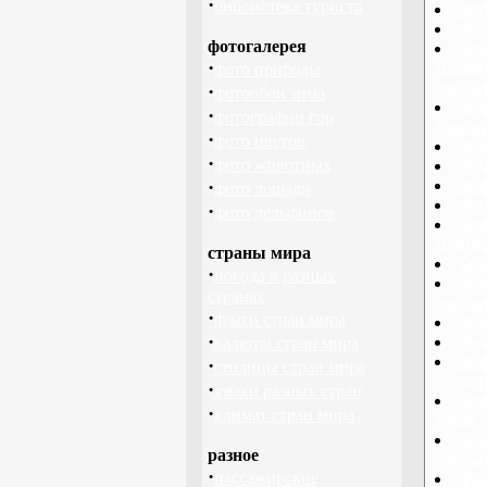
·
библиотека туриста
Фла
Фла
фотогалерея
Фла
·
Велико
фото природы
госуд
·
фотообои зима
Фла
·
фотографии гор
Венгри
·
фото цветов
Фла
·
фото животных
Фла
·
Фла
фото лошади
Фла
·
фото дельфинов
Фла
Вьетн
страны мира
Фла
·
погода в разных
Фла
странах
госуд
·
флаги стран мира
Фла
·
Фла
валюты стран мира
Фла
·
столицы стран мира
госуд
·
языки разных стран
Фла
·
климат стран мира
Ганы
Фла
разное
госуд
·
пассажирские
Фла