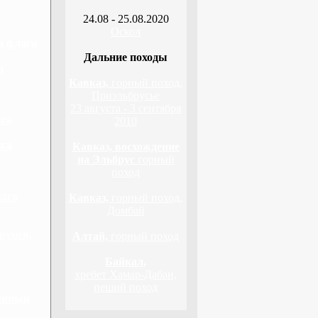
24.08 - 25.08.2020
Оскол
а флага
Дальние походы
а
Кавказ,
горный поход,
Приэльбрусье
23 августа - 3 сентября
ага
2010
ага
Кавказ, восхождение
на Эльбрус
горный
поход
лага
Кавказ,
горный поход,
Домбай
рунея,
Алтай,
горный поход
Байкал,
хребет Хамар-Дабан,
пеший поход
венный