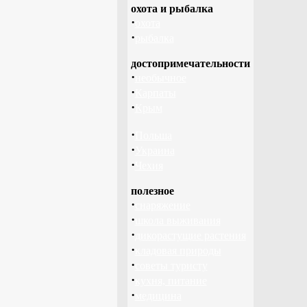
охота и рыбалка
·
охота
·
рыбалка
достопримечательности
·
необычное
·
Карпаты
·
Крым
·
Польша
·
Украина
·
Чехия
полезное
·
снаряжение
·
школа выживания
·
дикорастущие растения
·
кладовая природы
·
советы туристу
·
кухня, питание
·
медицина