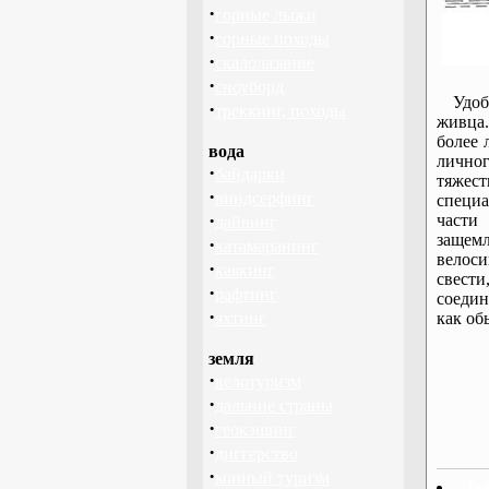
·
горные лыжи
·
горные походы
·
скалолазание
·
сноуборд
Удо
·
треккинг, походы
живца
более 
вода
лично
·
байдарки
тяжес
·
виндсерфинг
специа
·
части
дайвинг
защем
·
катамаранинг
велоси
·
каякинг
свести
·
рафтинг
соедин
·
яхтинг
как об
земля
·
велотуризм
·
дальние страны
·
геокэшинг
·
диггерство
·
конный туризм
Ле