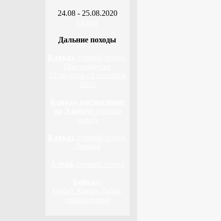
24.08 - 25.08.2020
Оскол
Дальние походы
Кавказ,
горный поход,
Приэльбрусье
23 августа - 3 сентября
2010
Кавказ, восхождение
на Эльбрус
горный
поход
Кавказ,
горный поход,
Домбай
Алтай,
горный поход
Байкал,
хребет Хамар-Дабан,
пеший поход