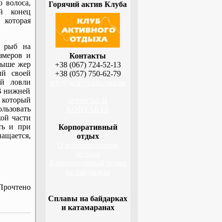
о волоса,
Горячий актив Клуба
й конец
 которая
х рыб на
змеров и
Контакты
выше жер
+38 (067) 724-52-13
ый своей
+38 (057) 750-62-79
ей ловли
info@activeclub.com.ua
 В нижней
 который
activeclub В
ьзовать
КОНТАКТЕ
кой части
ть и при
Корпоративный
нащается,
отдых
О корпоративном
отдыхе
Корпоративный отдых
на байдарках
Прочтено
Сплавы на байдарках
и катамаранах