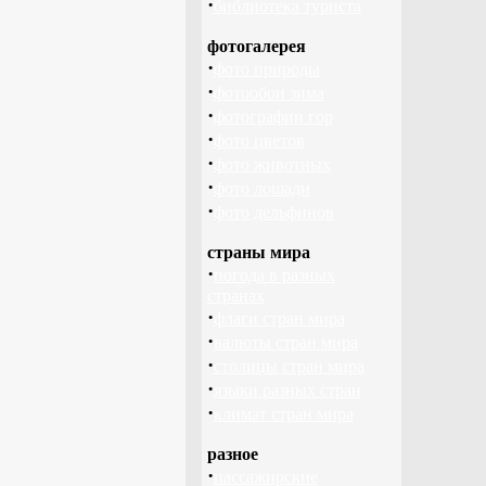
·
библиотека туриста
фотогалерея
·
фото природы
·
фотообои зима
·
фотографии гор
·
фото цветов
·
фото животных
·
фото лошади
·
фото дельфинов
страны мира
·
погода в разных
странах
·
флаги стран мира
·
валюты стран мира
·
столицы стран мира
·
языки разных стран
·
климат стран мира
разное
·
пассажирские