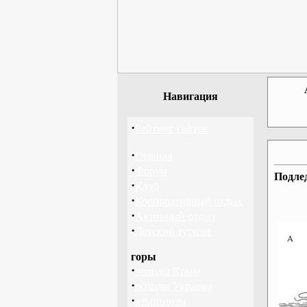
Навигация
·
Рейтинг сайтов
·
Главная
·
Форум
Подле
·
Клуб
·
Корпоративный отдых
·
Активный отдых
·
Детский туризм
горы
·
походы Крым
·
походы Украина
·
альпинизм