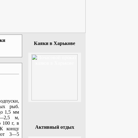
зки
Каяки в Харькове
пуски,
ых рыб.
о 1,5 мм
—2,5 м,
 100 г, в
Активный отдых
 К концу
яют 3—5