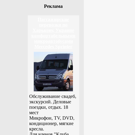
Реклама
Пассажирские
перевозки по
Харькову, Украине
комфортабельными
микроавтобусами
Mercedes Sprinter
Обслуживание свадеб,
экскурсий. Деловые
поездки, отдых. 18
мест
Микрофон, TV, DVD,
кондиционер, мягкие
кресла.
Для членов "Клуба