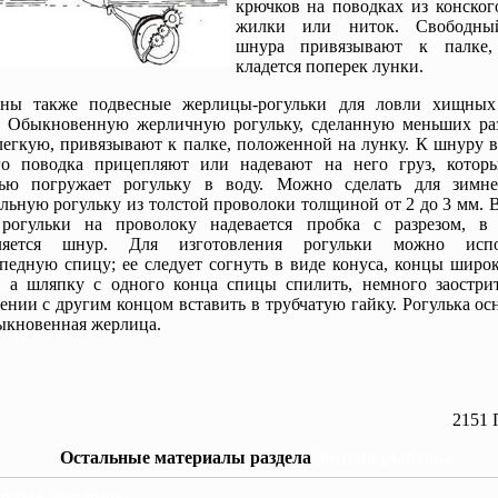
крючков на поводках из конског
жилки или ниток. Свободны
шнура привязывают к палке,
кладется поперек лунки.
бны также подвесные жерлицы-рогульки для ловли хищны
. Обыкновенную жерличную рогульку, сделанную меньших ра
легкую, привязывают к палке, положенной на лунку. К шнуру 
го поводка прицепляют или надевают на него груз, котор
тью погружает рогульку в воду. Можно сделать для зимн
льную рогульку из толстой проволоки толщиной от 2 до 3 мм.
 рогульки на проволоку надевается пробка с разрезом, в
ляется шнур. Для изготовления рогульки можно испол
педную спицу; ее следует согнуть в виде конуса, концы широ
, а шляпку с одного конца спицы спилить, немного заостри
ении с другим концом вставить в трубчатую гайку. Рогулька ос
ыкновенная жерлица.
2151 
Остальные материалы раздела
Зимняя рыбалка
дяные ловушки