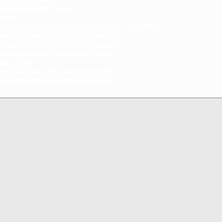
няя ловля на блесну
адки
тика зимней ловли на мормышку "Чертик"
емы зимней ловли на мормышку
тика зимней ловли на мормышку
няя ловля на поплавную удочку
ка лунок
няя удочка для ловли на блесну
ля зимой на поплавную удочку