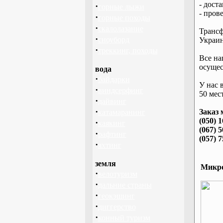
- дост
·
горные лыжи
- пров
·
горные походы
·
скалолазание
Трансф
·
сноуборд
Украин
·
треккинг, походы
Все на
осущес
вода
·
байдарки
У нас 
·
виндсерфинг
50 мест
·
дайвинг
·
Заказ 
катамаранинг
(050) 
·
каякинг
(067) 
·
рафтинг
(057) 
·
яхтинг
земля
Микро
·
велотуризм
·
дальние страны
·
геокэшинг
·
диггерство
·
конный туризм