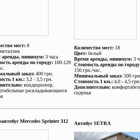
ество мест:
8
Количество мест:
18
металлик
Цвет:
белый
 аренды
, минимум:
3 часа
Время аренды
, минимум:
3 ч
ость аренды по городу
:
100-120
Стоимость аренды по городу
с.
150 грн./час.
альный заказ
:
400 грн.
Минимальный заказ
:
500 грн
ость 1 км.
:
3,2 - 3,5 грн.
Стоимость 1 км.
:
4,0 - 4,5 грн
нительно
:
кондиционер
,
Дополнительно
:
комфортабел
ртабельные раскладывающиеся
сиденья
ья
автобус Mеrcedes Sprinter 312
Автобус SETRA