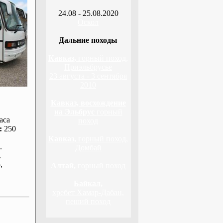
24.08 - 25.08.2020
Оскол
Дальние походы
Кавказ,
горный поход,
Приэльбрусье
23 августа - 3 сентября
2010
Кавказ, восхождение
на Эльбрус
горный
аса
поход
:
250
Кавказ,
горный поход,
.
Домбай
.
р
,
Алтай,
горный поход
Байкал,
хребет Хамар-Дабан,
пеший поход