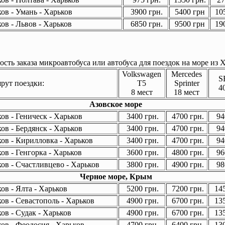
ов - Умань - Харьков
3900 грн.
5400 грн
105
ов - Львов - Харьков
6850 грн.
9500 грн
190
сть заказа микроавтобуса или автобуса для поездок на море из Х
Volkswagen
Mercedes
S
ут поездки:
T5
Sprinter
4
8 мест
18 мест
Азовское море
ов - Геническ - Харьков
3400 грн.
4700 грн.
94
ов - Бердянск - Харьков
3400 грн.
4700 грн.
94
ов - Кирилловка - Харьков
3400 грн.
4700 грн.
94
ов - Генгорка - Харьков
3600 грн.
4800 грн.
96
ов - Счастливцево - Харьков
3800 грн.
4900 грн.
98
Черное море, Крым
ов - Ялта - Харьков
5200 грн.
7200 грн.
145
ов - Севастополь - Харьков
4900 грн.
6700 грн.
135
ов - Судак - Харьков
4900 грн.
6700 грн.
135
ов - Феодосия - Харьков
4700 грн.
6400 грн.
130