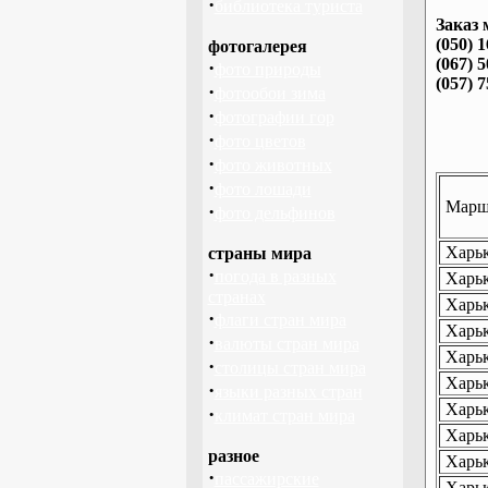
·
библиотека туриста
Заказ 
(050) 
фотогалерея
(067) 
·
фото природы
(057) 
·
фотообои зима
·
фотографии гор
·
фото цветов
·
фото животных
·
фото лошади
Маршр
·
фото дельфинов
Харьк
страны мира
·
погода в разных
Харьк
странах
Харьк
·
флаги стран мира
Харьк
·
валюты стран мира
Харьк
·
столицы стран мира
Харьк
·
языки разных стран
Харьк
·
климат стран мира
Харьк
разное
Харьк
·
пассажирские
Харьк