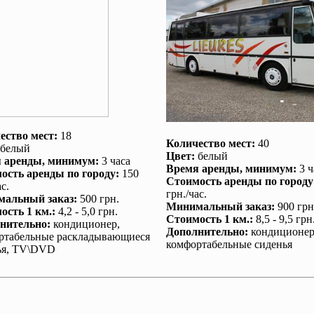
ество мест:
18
Количество мест:
40
белый
Цвет:
белый
 аренды
, минимум:
3 часа
Время аренды
, минимум:
3 ч
ость аренды по городу
:
150
Стоимость аренды по городу
с.
грн./час.
альный заказ
:
500 грн.
Минимальный заказ
:
900 грн
ость 1 км.
:
4,2 - 5,0 грн.
Стоимость 1 км.
:
8,5 - 9,5 грн
нительно
:
кондиционер
,
Дополнительно
:
кондиционе
ртабельные раскладывающиеся
комфортабельные сиденья
ья, TV\DVD