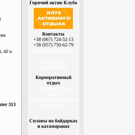
Горячий актив Клуба
й
Контакты
емя
+38 (067) 724-52-13
+38 (057) 750-62-79
info@activeclub.com.ua
, 40 и
activeclub В
КОНТАКТЕ
Корпоративный
отдых
О корпоративном
отдыхе
Корпоративный отдых
ter 313
на байдарках
Сплавы на байдарках
и катамаранах