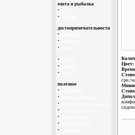
охота и рыбалка
·
охота
·
рыбалка
достопримечательности
·
необычное
·
Карпаты
·
Крым
Колич
·
Польша
Цвет:
·
Украина
Время
·
Чехия
Стоим
грн./ча
полезное
Миним
·
снаряжение
Стоим
·
Допол
школа выживания
комфо
·
дикорастущие растения
сиден
·
кладовая природы
·
советы туристу
·
кухня, питание
·
медицина