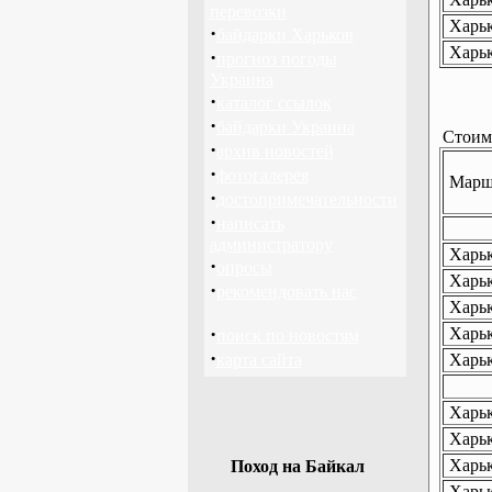
перевозки
Харьк
·
байдарки Харьков
Харьк
·
прогноз погоды
Украина
·
каталог ссылок
·
байдарки Украина
Стоимо
·
архив новостей
·
фотогалерея
Маршр
·
достопримечательности
·
написать
администратору
Харьк
·
опросы
Харьк
·
рекомендовать нас
Харьк
·
Харьк
поиск по новостям
·
карта сайта
Харьк
Харьк
Харьк
Харьк
Поход на Байкал
Харьк