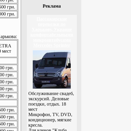
Реклама
00 грн.
00 грн.
Пассажирские
перевозки по
Харькову, Украине
комфортабельными
арькова:
микроавтобусами
Mercedes Sprinter
ETRA
0 мест
00 грн.
00 грн.
00 грн.
00 грн.
Обслуживание свадеб,
00 грн.
экскурсий. Деловые
поездки, отдых. 18
мест
00 грн.
Микрофон, TV, DVD,
00 грн.
кондиционер, мягкие
00 грн.
кресла.
Для членов "Клуба
00 грн.