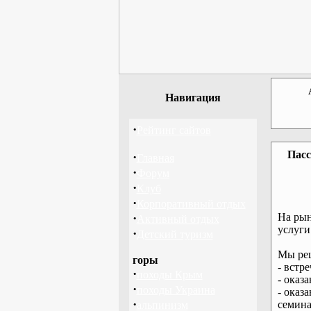
Навигация
·
Рейтинг сайтов
Пасс
·
Главная
·
Форум
·
Клуб
·
Корпоративный отдых
·
На рын
Активный отдых
услуги
·
Детский туризм
Мы реш
горы
- встр
·
походы Крым
- оказ
·
походы Украина
- оказ
·
семина
альпинизм