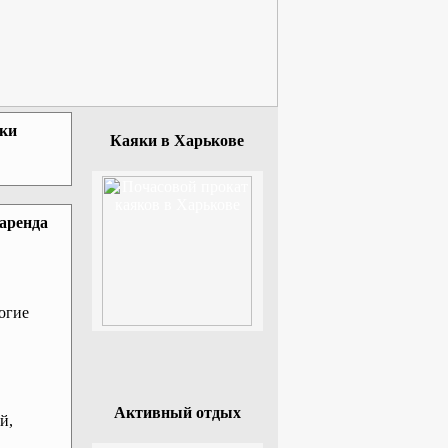
зки
Каяки в Харькове
 аренда
огие
Активный отдых
й,