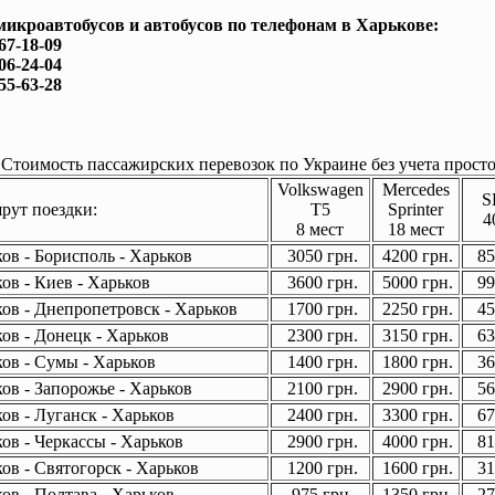
микроавтобусов и автобусов по телефонам в Харькове:
167-18-09
506-24-04
755-63-28
Стоимость пассажирских перевозок по Украине без учета просто
Volkswagen
Mercedes
S
ут поездки:
T5
Sprinter
4
8 мест
18 мест
ов - Борисполь - Харьков
3050 грн.
4200 грн.
85
ов - Киев - Харьков
3600 грн.
5000 грн.
99
ов - Днепропетровск - Харьков
1700 грн.
2250 грн.
45
ов - Донецк - Харьков
2300 грн.
3150 грн.
63
ов - Сумы - Харьков
1400 грн.
1800 грн.
36
ов - Запорожье - Харьков
2100 грн.
2900 грн.
56
ов - Луганск - Харьков
2400 грн.
3300 грн.
67
ов - Черкассы - Харьков
2900 грн.
4000 грн.
81
ов - Святогорск - Харьков
1200 грн.
1600 грн.
31
ов - Полтава - Харьков
975 грн.
1350 грн.
27