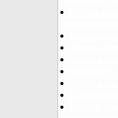
Работа на
микроавтоб
Заказ микр
Аренда Ме
Аренда авт
Kharkov C
Аренда ми
Transfer fr
Услуги тр