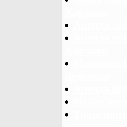
Харьков
Аренда авт
Аренда ми
Харьков
Микоавтоб
недорого
Аренда во
Микроавто
Транспорт
перевозке п