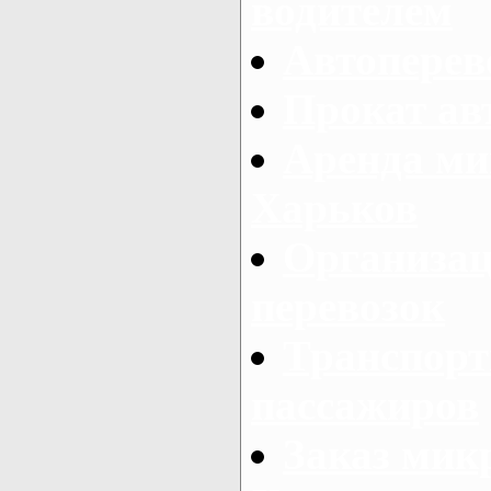
водителем
Автоперев
Прокат ав
Аренда ми
Харьков
Организац
перевозок
Транспорт
пассажиров
Заказ микр