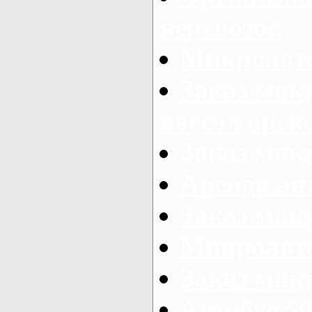
перевозок
Микроавто
Заказ мик
пассажирск
Заказ мик
Аренда авт
Заказ мик
Микроавто
Заказ микр
Автобус 50