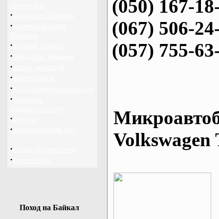
(050) 167-18
перевозки
·
байдарки Харьков
(067) 506-24
·
прогноз погоды
Украина
(057) 755-63
·
каталог ссылок
·
байдарки Украина
·
архив новостей
·
фотогалерея
·
достопримечательности
·
написать
администратору
Микроавтоб
·
опросы
·
рекомендовать нас
Volkswagen 
·
поиск по новостям
·
карта сайта
Поход на Байкал