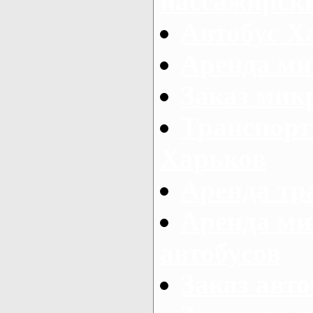
пассажирски
Автобус Х
Аренда ми
Заказ мик
Транспорт
Харьков
Аренда тр
Аренда ми
автобусов
Заказ авто