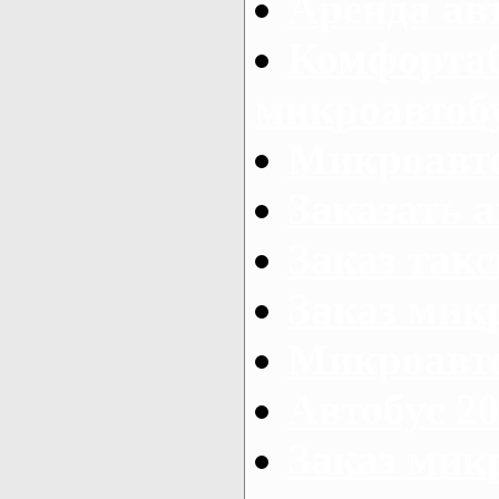
Аренда ав
Комфорта
микроавтоб
Микроавто
Заказать а
Заказ так
Заказ мик
Микроавто
Автобус 20
Заказ мик