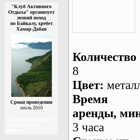
"Клуб Активного
Отдыха" организует
пеший поход
по Байкалу, хребет
Хамар-Дабан
Количество 
8
Цвет:
метал
Время
Сроки проведения
июль 2010
аренды
, ми
Программа похода
3 часа
Обсуждение на
форуме