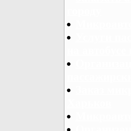
городу
Микроавто
Услуги па
на автобусе
Организац
пассажирски
Заказ микр
Харьков
Микроавто
Организац