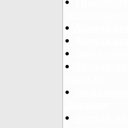
Транспорт
междугород
Аренда авт
Аренда авт
Заказ микр
Аренда ми
свадьбу
Заказ микр
Харьков
Аренда ми