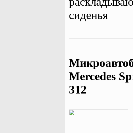
раскладыва
сиденья
Микроавтоб
Mеrcedes Sp
312