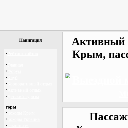
Активный о
Навигация
Крым, пас
·
Рейтинг сайтов
·
Главная
·
Форум
·
Клуб
·
Корпоративный отдых
·
Активный отдых
·
Детский туризм
горы
·
Пассаж
походы Крым
·
походы Украина
·
альпинизм