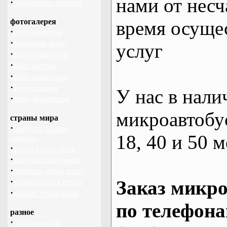
нами от несч
·
библиотека туриста
фотогалерея
время осуще
·
фото природы
·
фотообои зима
услуг
·
фотографии гор
·
фото цветов
·
фото животных
·
фото лошади
У нас в нали
·
фото дельфинов
микроавтобус
страны мира
·
погода в разных
18, 40 и 50 м
странах
·
флаги стран мира
·
валюты стран мира
·
столицы стран мира
·
Заказ микро
языки разных стран
·
климат стран мира
по телефона
разное
·
пассажирские