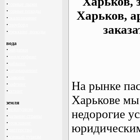
Харьков, 
·
горные лыжи
·
горные походы
Харьков, а
·
скалолазание
·
сноуборд
заказа
·
треккинг, походы
вода
·
байдарки
·
виндсерфинг
·
дайвинг
·
катамаранинг
·
каякинг
На рынке па
·
рафтинг
·
яхтинг
Харькове мы
земля
·
велотуризм
недорогие ус
·
дальние страны
·
геокэшинг
юридическим
·
диггерство
·
конный туризм