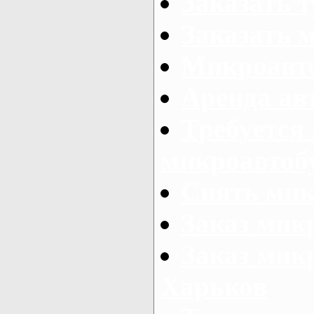
Заказать 
Заказать 
Микроавто
Аренда авт
Требуется
микроавтоб
Снять мик
Заказ мик
Заказ мик
Харьков