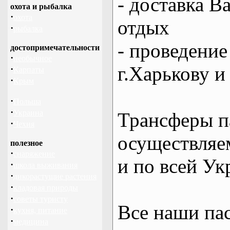
- доставка В
охота и рыбалка
·
охота
отдых
·
рыбалка
- проведение
достопримечательности
·
необычное
г.Харькову и
·
Карпаты
·
Крым
·
Польша
·
Украина
Трансферы п
·
Чехия
осуществляем
полезное
·
снаряжение
и по всей Ук
·
школа выживания
·
дикорастущие растения
·
кладовая природы
·
советы туристу
Все наши па
·
кухня, питание
·
медицина