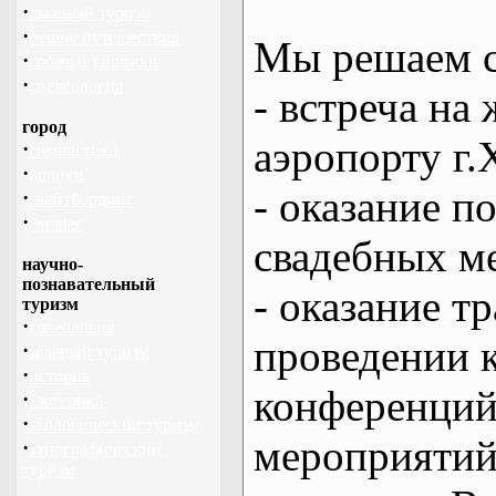
·
лыжный туризм
·
пешие путешествия
Мы решаем с
·
собачьи упряжки
·
спелеология
- встреча на 
город
аэропорту г.
·
гимнастика
·
ролики
- оказание 
·
скейтбординг
·
фитнес
свадебных м
научно-
познавательный
- оказание т
туризм
·
археология
проведении 
·
зеленый туризм
·
история
конференций
·
эзотерика
·
экологический туризм
мероприяти
·
этнографический
туризм