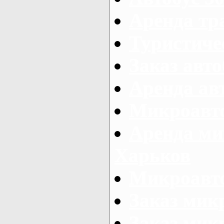
Аренда тр
Туристиче
Заказ авто
Аренда ав
Микроавто
Аренда ми
Харьков
Микроавто
Заказ мик
Заказ микр