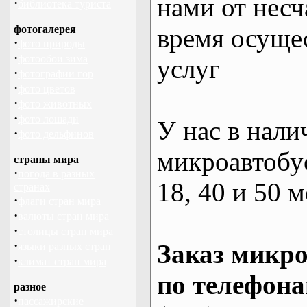
нами от несч
·
библиотека туриста
фотогалерея
время осуще
·
фото природы
·
фотообои зима
услуг
·
фотографии гор
·
фото цветов
·
фото животных
·
фото лошади
У нас в нали
·
фото дельфинов
микроавтобус
страны мира
·
погода в разных
18, 40 и 50 м
странах
·
флаги стран мира
·
валюты стран мира
·
столицы стран мира
·
Заказ микро
языки разных стран
·
климат стран мира
по телефона
разное
·
пассажирские