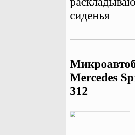
раскладыва
сиденья
Микроавтоб
Mеrcedes Sp
312