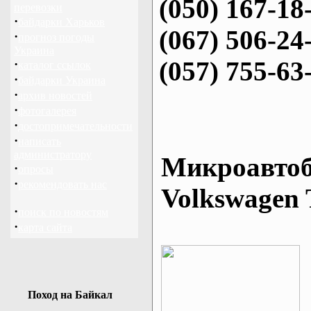
(050) 167-18
перевозки
·
байдарки Харьков
(067) 506-24
·
прогноз погоды
Украина
(057) 755-63
·
каталог ссылок
·
байдарки Украина
·
архив новостей
·
фотогалерея
·
достопримечательности
·
написать
администратору
Микроавтоб
·
опросы
·
рекомендовать нас
Volkswagen 
·
поиск по новостям
·
карта сайта
Поход на Байкал