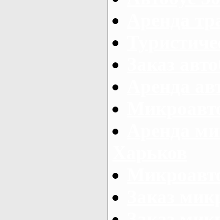
Аренда тр
Туристиче
Заказ авто
Аренда ав
Микроавто
Аренда ми
Харьков
Микроавто
Заказ мик
Заказ микр