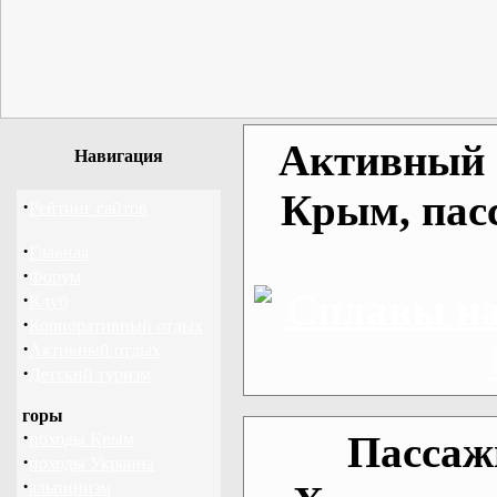
Активный о
Навигация
Крым, пас
·
Рейтинг сайтов
·
Главная
·
Форум
·
Клуб
·
Корпоративный отдых
·
Активный отдых
·
Детский туризм
горы
·
Пассаж
походы Крым
·
походы Украина
·
альпинизм