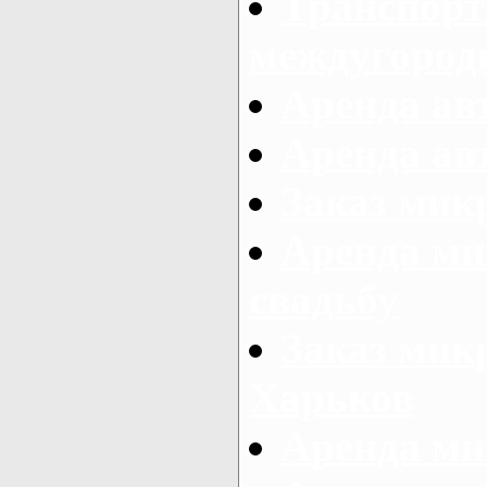
Транспорт
междугород
Аренда авт
Аренда авт
Заказ микр
Аренда ми
свадьбу
Заказ микр
Харьков
Аренда ми