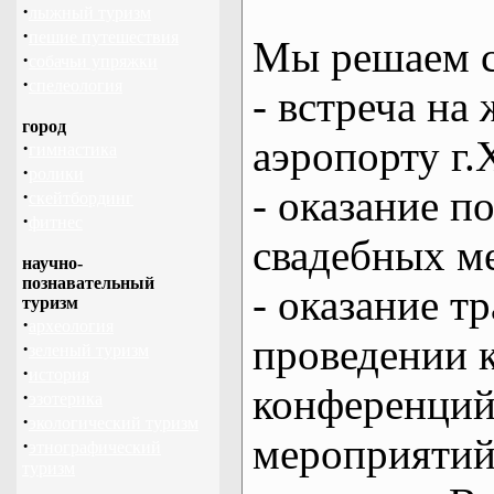
·
лыжный туризм
·
пешие путешествия
Мы решаем с
·
собачьи упряжки
·
спелеология
- встреча на 
город
аэропорту г.
·
гимнастика
·
ролики
- оказание 
·
скейтбординг
·
фитнес
свадебных м
научно-
познавательный
- оказание т
туризм
·
археология
проведении 
·
зеленый туризм
·
история
конференций
·
эзотерика
·
экологический туризм
мероприяти
·
этнографический
туризм