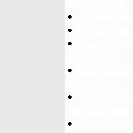
водителем
Автоперев
Прокат ав
Аренда ми
Харьков
Организац
перевозок
Транспорт
пассажиров
Заказ микр