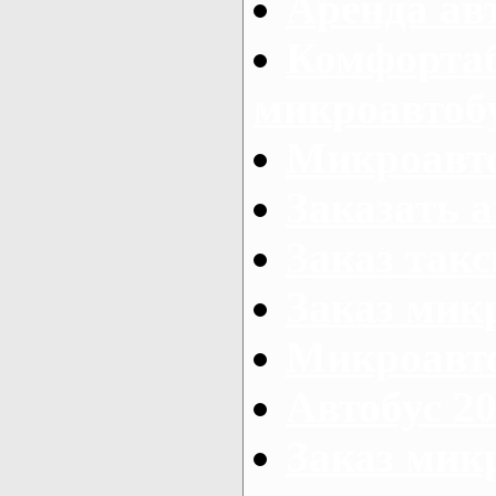
Аренда ав
Комфорта
микроавтоб
Микроавто
Заказать а
Заказ так
Заказ мик
Микроавто
Автобус 20
Заказ мик