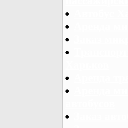
пассажирски
Автобус Х
Аренда ми
Заказ мик
Транспорт
Харьков
Аренда тр
Аренда ми
автобусов
Заказ авто