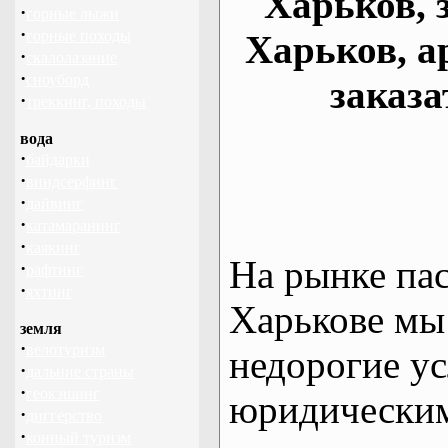
Харьков, 
·
горные лыжи
·
горные походы
Харьков, а
·
скалолазание
·
сноуборд
заказа
·
треккинг, походы
вода
·
байдарки
·
виндсерфинг
·
дайвинг
·
катамаранинг
·
каякинг
На рынке па
·
рафтинг
·
яхтинг
Харькове мы
земля
·
велотуризм
недорогие ус
·
дальние страны
·
геокэшинг
юридическим
·
диггерство
·
конный туризм