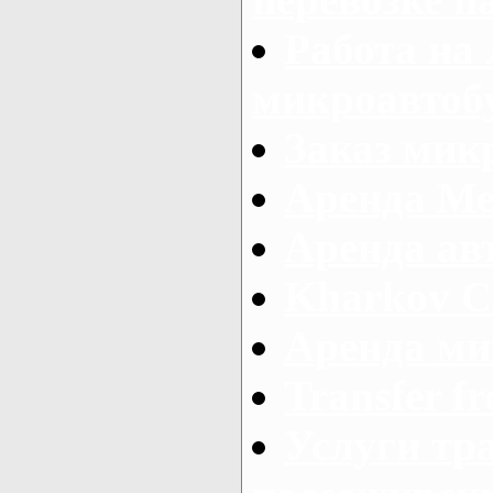
Работа на
микроавтоб
Заказ микр
Аренда Ме
Аренда авт
Kharkov C
Аренда ми
Transfer fr
Услуги тр