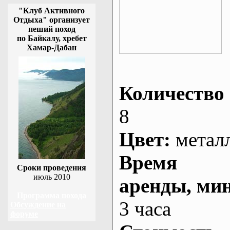
"Клуб Активного
Отдыха" организует
пеший поход
по Байкалу, хребет
Хамар-Дабан
Количество 
8
Цвет:
метал
Время
Сроки проведения
июль 2010
аренды
, ми
Программа похода
3 часа
Обсуждение на
форуме