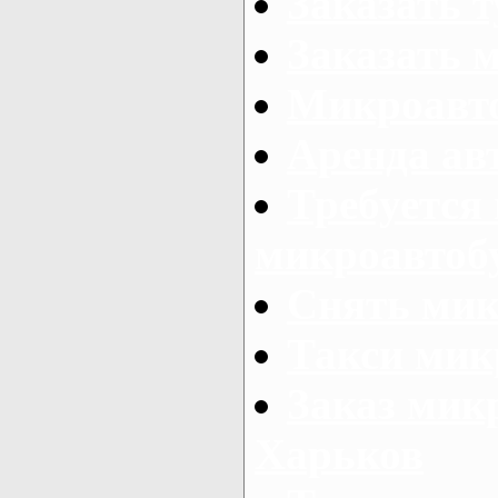
Заказать 
Заказать 
Микроавто
Аренда авт
Требуется
микроавтоб
Снять мик
Такси мик
Заказ мик
Харьков