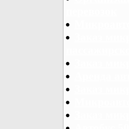
перевозок
Микроавто
Заказ мик
пассажирск
Заказ мик
Аренда авт
Заказ мик
Микроавто
Заказ микр
Автобус 50