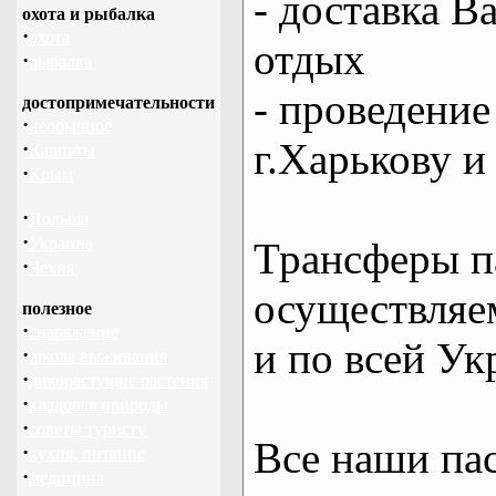
- доставка В
охота и рыбалка
·
охота
отдых
·
рыбалка
- проведение
достопримечательности
·
необычное
г.Харькову и
·
Карпаты
·
Крым
·
Польша
·
Украина
Трансферы п
·
Чехия
осуществляем
полезное
·
снаряжение
и по всей Ук
·
школа выживания
·
дикорастущие растения
·
кладовая природы
·
советы туристу
Все наши па
·
кухня, питание
·
медицина