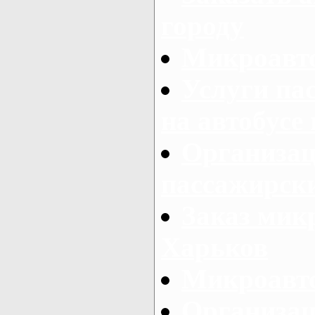
городу
Микроавто
Услуги па
на автобусе
Организац
пассажирски
Заказ микр
Харьков
Микроавто
Организац