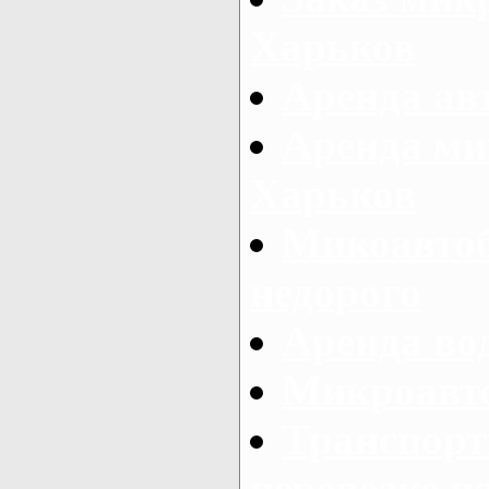
Харьков
Аренда авт
Аренда ми
Харьков
Микоавтоб
недорого
Аренда во
Микроавто
Транспорт
перевозке п