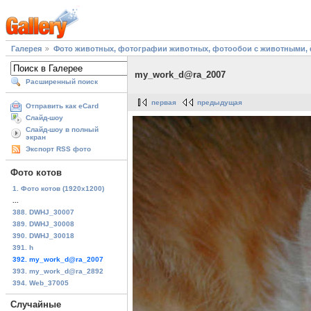
Галерея
Фото животных, фотографии животных, фотообои с животными, 
my_work_d@ra_2007
Расширенный поиск
первая
предыдущая
Отправить как eCard
Слайд-шоу
Слайд-шоу в полный
экран
Экспорт RSS фото
Фото котов
1. Фото котов (1920х1200)
...
388. DWHJ_30007
389. DWHJ_30008
390. DWHJ_30018
391. h
392. my_work_d@ra_2007
393. my_work_d@ra_2892
394. Web_37005
Случайные