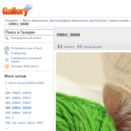
Галерея
Фото животных, фотографии животных, фотообои с животными, 
DWHJ_30008
DWHJ_30008
Расширенный поиск
первая
предыдущая
Отправить как eCard
Слайд-шоу
Слайд-шоу в полный
экран
Экспорт RSS фото
Фото котов
1. Фото котов (1920х1200)
...
386. DWHJ_29003
387. DWHJ_29017
388. DWHJ_30007
389. DWHJ_30008
390. DWHJ_30018
391. h
392. my_work_d@ra_2007
...