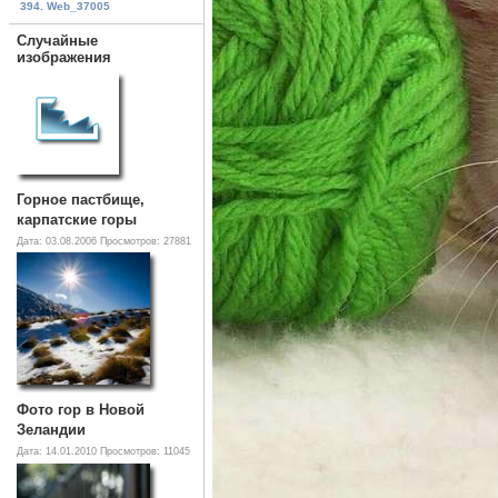
394. Web_37005
Случайные
изображения
Горное пастбище,
карпатские горы
Дата: 03.08.2006
Просмотров: 27881
Фото гор в Новой
Зеландии
Дата: 14.01.2010
Просмотров: 11045