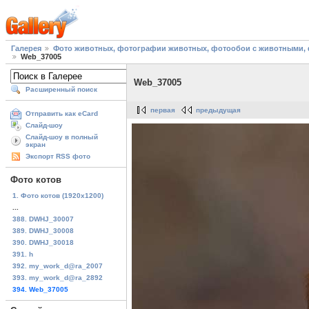
Галерея
Фото животных, фотографии животных, фотообои с животными, 
Web_37005
Web_37005
Расширенный поиск
первая
предыдущая
Отправить как eCard
Слайд-шоу
Слайд-шоу в полный
экран
Экспорт RSS фото
Фото котов
1. Фото котов (1920х1200)
...
388. DWHJ_30007
389. DWHJ_30008
390. DWHJ_30018
391. h
392. my_work_d@ra_2007
393. my_work_d@ra_2892
394. Web_37005