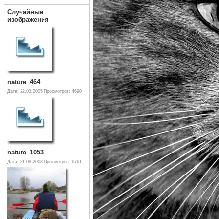
Случайные
изображения
nature_464
Дата: 22.03.2005
Просмотров: 4690
nature_1053
Дата: 31.08.2008
Просмотров: 6761