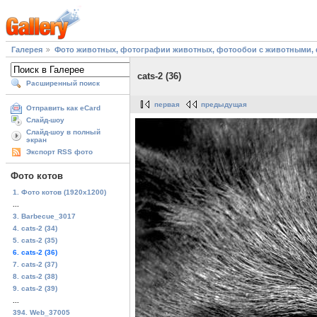
Галерея
Фото животных, фотографии животных, фотообои с животными, 
cats-2 (36)
Расширенный поиск
первая
предыдущая
Отправить как eCard
Слайд-шоу
Слайд-шоу в полный
экран
Экспорт RSS фото
Фото котов
1. Фото котов (1920х1200)
...
3. Barbecue_3017
4. cats-2 (34)
5. cats-2 (35)
6. cats-2 (36)
7. cats-2 (37)
8. cats-2 (38)
9. cats-2 (39)
...
394. Web_37005