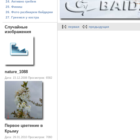
24. Активно гребем
25. Финиш
26. Фото разбиарем байдарки
27. Греемся у костра
Случайные
первая
предыдущая
изображения
nature_1088
Дата: 15.12.2008
Просмотров: 6582
Первое цветение в
Крыму
Дата: 29.01.2010
Просмотров: 7060