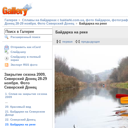
Галерея
Сплавы на байдарках с baidarki.com.ua, фото байдарок, фотогра
Донец 28-29 ноября. Фото Северский Донец
Байдарка на реке
Байдарка на реке
Расширенный поиск
первая
предыдущая
Отправить как eCard
Слайд-шоу
Слайд-шоу в полный
экран
Экспорт RSS фото
Закрытие сезона 2009,
Северский Донец 28-29
ноября. Фото
Северский Донец
1. Сплав на закрытие сезона
2009
...
20. Красивый вид
21. Байдарки на Северском
Донце
22. Северский Донец
23. Байдарка на реке