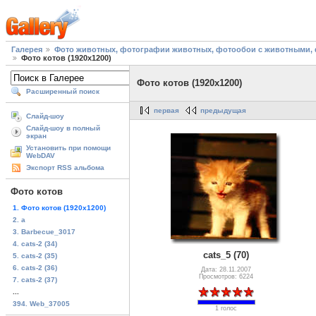
Галерея
Фото животных, фотографии животных, фотообои с животными, 
Фото котов (1920х1200)
Фото котов (1920х1200)
Расширенный поиск
первая
предыдущая
Слайд-шоу
Слайд-шоу в полный
экран
Установить при помощи
WebDAV
Экспорт RSS альбома
Фото котов
1. Фото котов (1920х1200)
2. a
3. Barbecue_3017
4. cats-2 (34)
cats_5 (70)
5. cats-2 (35)
6. cats-2 (36)
Дата: 28.11.2007
Просмотров: 6224
7. cats-2 (37)
...
394. Web_37005
1 голос