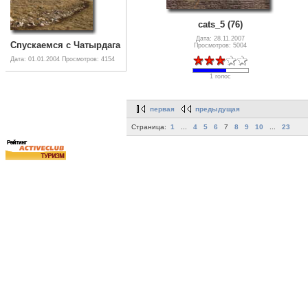
cats_5 (76)
Дата: 28.11.2007
Спускаемся с Чатырдага
Просмотров: 5004
Дата: 01.01.2004
Просмотров: 4154
1 голос
первая
предыдущая
Страница:
1
...
4
5
6
7
8
9
10
...
23