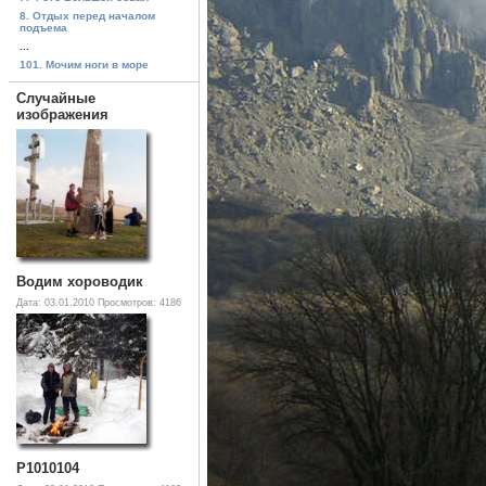
8. Отдых перед началом
подъема
...
101. Мочим ноги в море
Случайные
изображения
Водим хороводик
Дата: 03.01.2010
Просмотров: 4186
P1010104