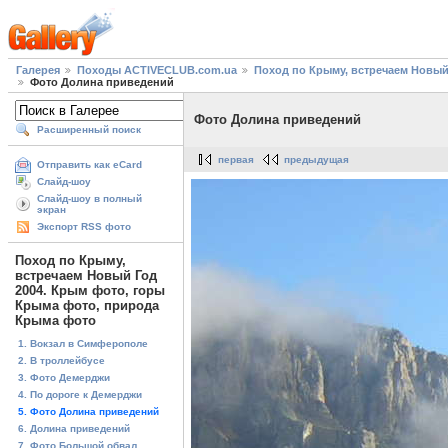
Галерея
Походы ACTIVECLUB.com.ua
Поход по Крыму, встречаем Новый
Фото Долина приведений
Фото Долина приведений
Расширенный поиск
первая
предыдущая
Отправить как eCard
Слайд-шоу
Слайд-шоу в полный
экран
Экспорт RSS фото
Поход по Крыму,
встречаем Новый Год
2004. Крым фото, горы
Крыма фото, природа
Крыма фото
1. Вокзал в Симферополе
2. В троллейбусе
3. Фото Демерджи
4. По дороге к Демерджи
5. Фото Долина приведений
6. Долина приведений
7. Фото Большой обвал