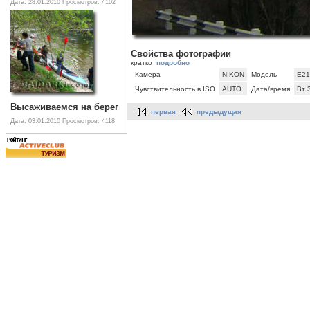
Дата: 28.01.2010
Просмотров: 4102
Свойства фотографии
кратко
подробно
Камера
NIKON
Модель
E21
Чувствительность в ISO
AUTO
Дата/время
Вт 
Высаживаемся на берег
первая
предыдущая
Дата: 03.01.2010
Просмотров: 4118