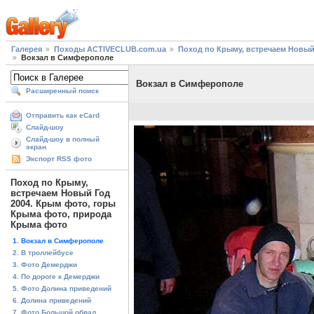
Галерея
Походы ACTIVECLUB.com.ua
Поход по Крыму, встречаем Новый
Вокзал в Симферополе
Вокзал в Симферополе
Расширенный поиск
Отправить как eCard
Слайд-шоу
Слайд-шоу в полный
экран
Экспорт RSS фото
Поход по Крыму,
встречаем Новый Год
2004. Крым фото, горы
Крыма фото, природа
Крыма фото
1. Вокзал в Симферополе
2. В троллейбусе
3. Фото Демерджи
4. По дороге к Демерджи
5. Фото Долина приведений
6. Долина приведений
7. Фото Большой обвал