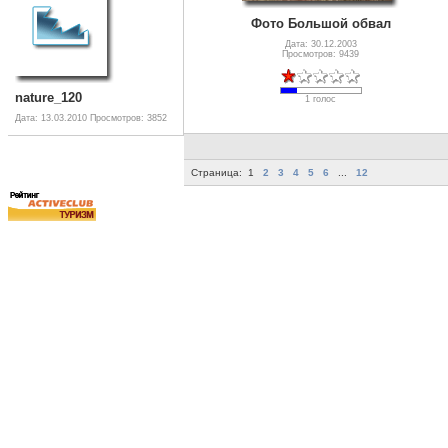
Фото Большой обвал
Дата: 30.12.2003
Просмотров: 9439
nature_120
1 голос
Дата: 13.03.2010
Просмотров: 3852
Страница:
1
2
3
4
5
6
...
12