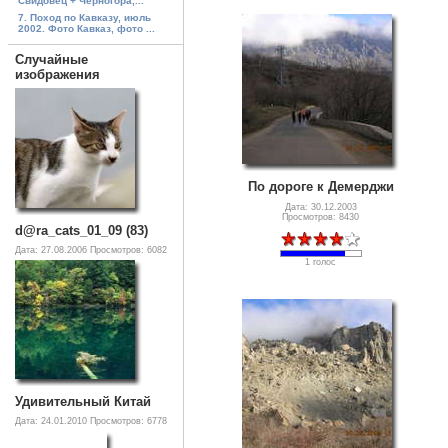
Свидовец + Черногора,...
7. Поход по Кавказу, июль
2002. Фото Кавказ, фото ...
Случайные
изображения
По дороге к Демерджи
Дата: 30.12.2003
Просмотров: 8430
d@ra_cats_01_09 (83)
Дата: 27.08.2006
Просмотров: 6082
1 голос
Удивительный Китай
Дата: 24.01.2010
Просмотров: 6778