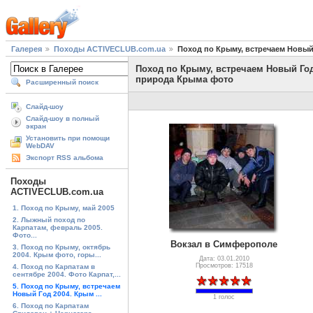
Галерея
Походы ACTIVECLUB.com.ua
Поход по Крыму, встречаем Новый
Поход по Крыму, встречаем Новый Год
природа Крыма фото
Расширенный поиск
Слайд-шоу
Слайд-шоу в полный
экран
Установить при помощи
WebDAV
Экспорт RSS альбома
Походы
ACTIVECLUB.com.ua
1. Поход по Крыму, май 2005
2. Лыжный поход по
Карпатам, февраль 2005.
Фото...
Вокзал в Симферополе
3. Поход по Крыму, октябрь
2004. Крым фото, горы...
Дата: 03.01.2010
Просмотров: 17518
4. Поход по Карпатам в
сентябре 2004. Фото Карпат,...
5. Поход по Крыму, встречаем
Новый Год 2004. Крым ...
1 голос
6. Поход по Карпатам