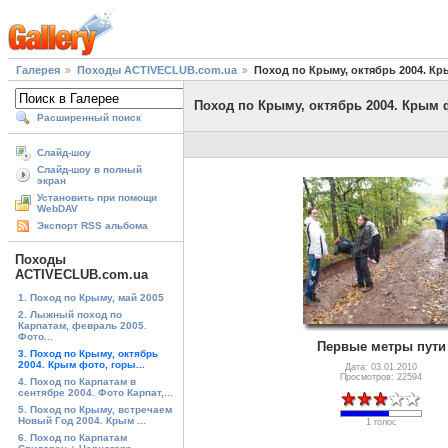
Галерея
Походы ACTIVECLUB.com.ua
Поход по Крыму, октябрь 2004. К
Поход по Крыму, октябрь 2004. Крым
Расширенный поиск
Слайд-шоу
Слайд-шоу в полный
экран
Установить при помощи
WebDAV
Экспорт RSS альбома
Походы
ACTIVECLUB.com.ua
1. Поход по Крыму, май 2005
2. Лыжный поход по
Карпатам, февраль 2005.
Фото...
Первые метры пути
3. Поход по Крыму, октябрь
2004. Крым фото, горы...
Дата: 03.01.2010
Просмотров: 22594
4. Поход по Карпатам в
сентябре 2004. Фото Карпат,...
5. Поход по Крыму, встречаем
Новый Год 2004. Крым ...
1 голос
6. Поход по Карпатам