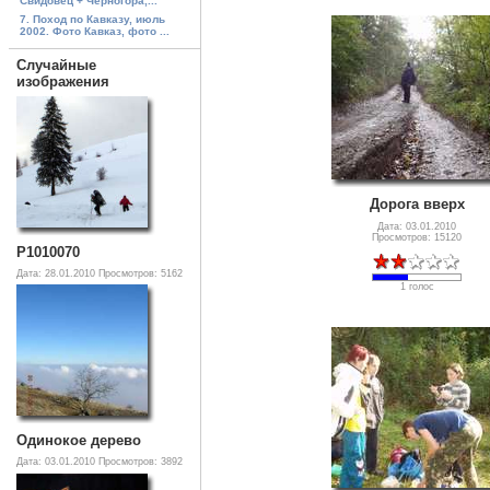
Свидовец + Черногора,...
7. Поход по Кавказу, июль
2002. Фото Кавказ, фото ...
Случайные
изображения
Дорога вверх
Дата: 03.01.2010
Просмотров: 15120
P1010070
Дата: 28.01.2010
Просмотров: 5162
1 голос
Одинокое дерево
Дата: 03.01.2010
Просмотров: 3892