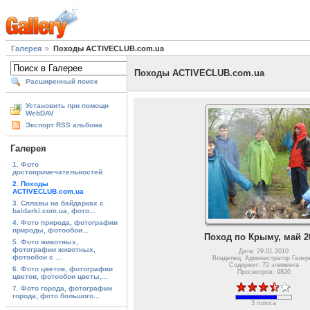
Галерея
Походы ACTIVECLUB.com.ua
Походы ACTIVECLUB.com.ua
Расширенный поиск
Установить при помощи
WebDAV
Экспорт RSS альбома
Галерея
1. Фото
достопримечательностей
2. Походы
ACTIVECLUB.com.ua
3. Сплавы на байдарках с
baidarki.com.ua, фото...
4. Фото природа, фотографии
природы, фотообои...
Поход по Крыму, май 2
5. Фото животных,
фотографии животных,
Дата: 29.01.2010
фотообои с ...
Владелец: Администратор Галер
Содержит: 72 элемента
6. Фото цветов, фотографии
Просмотров: 9820
цветов, фотообои цветы,...
7. Фото города, фотографии
города, фото большого...
3 голоса