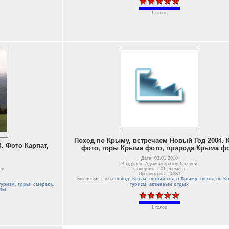
1 голос
Поход по Крыму, встречаем Новый Год 2004.
. Фото Карпат,
фото, горы Крыма фото, природа Крыма ф
Дата: 03.01.2010
Владелец: Администратор Галереи
еи
Содержит: 101 элемент
Просмотров: 14333
Ключевые слова
поход
,
Крым
,
новый год в Крыму
,
поход по К
туризм
,
горы
,
смерека
,
туризм
,
активный отдых
аты
1 голос