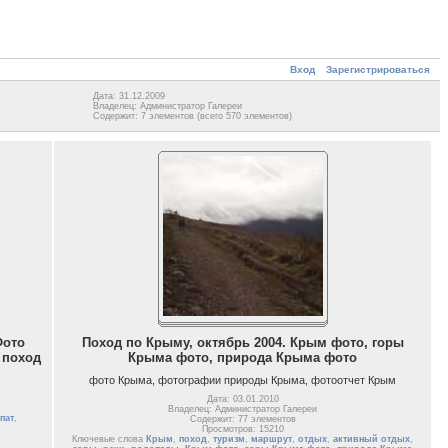
Вход
Зарегистрироваться
Дата: 31.12.2009
Владелец: Администратор Галереи
Содержит: 7 элементов (всего 570 элементов)
Фото
Поход по Крыму, октябрь 2004. Крым фото, горы
 поход
Крыма фото, природа Крыма фото
фото Крыма, фотографии природы Крыма, фотоотчет Крым
Дата: 03.01.2010
Владелец: Администратор Галереи
пат
,
Содержит: 77 элементов
Просмотров: 15210
Ключевые слова
Крым
,
поход
,
туризм
,
маршрут
,
отдых
,
активный отдых
,