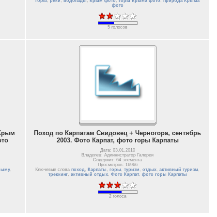
горы
,
реки
,
водопады
,
Крым фото
,
горы Крыма фото
,
природа Крыма
фото
5 голосов
 Крым
Поход по Карпатам Свидовец + Черногора, сентябрь
ото
2003. Фото Карпат, фото горы Карпаты
Дата: 03.01.2010
Владелец: Администратор Галереи
Содержит: 64 элемента
Просмотров: 16966
рыму
,
Ключевые слова
поход
,
Карпаты
,
горы
,
туризм
,
отдых
,
активный туризм
,
треккинг
,
активный отдых
,
Фото Карпат
,
фото горы Карпаты
2 голоса