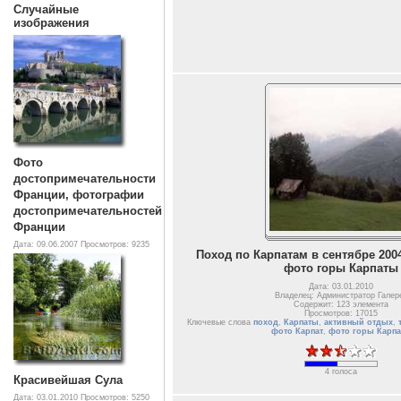
Случайные
изображения
Фото
достопримечательности
Франции, фотографии
достопримечательностей
Франции
Дата: 09.06.2007
Просмотров: 9235
Поход по Карпатам в сентябре 2004
фото горы Карпаты
Дата: 03.01.2010
Владелец: Администратор Галер
Содержит: 123 элемента
Просмотров: 17015
Ключевые слова
поход
,
Карпаты
,
активный отдых
,
фото Карпат
,
фото горы Карп
4 голоса
Красивейшая Сула
Дата: 03.01.2010
Просмотров: 5250