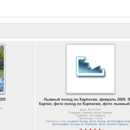
005
Лыжный поход по Карпатам, февраль 2005. 
Карпат, фото поход по Карпатам, фото лыжный
еи
Дата: 28.01.2010
Владелец: Администратор Галереи
Содержит: 94 элемента
Просмотров: 13124
Ключевые слова
лыжный поход
,
фото поход
,
фотографии Кар
фотографии похода по Карпатам
,
фото зимние Карпаты