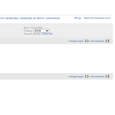
Вход
Зарегистрироваться
то природы, природа на фото, красивые
Дата: 04.03.2004
Размер:
Полный размер:
1024x768
следующая
последняя
следующая
последняя