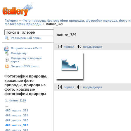
Галерея
Фото природа, фотографии природы, фотообои природа, фото на
фотографии природы
nature_329
nature_329
Расширенный поиск
первая
предыдущая
Отправить как eCard
Слайд-шоу
Слайд-шоу в полный
экран
Экспорт RSS фото
Фотографии природы,
красивые фото
природы, природа на
первая
предыдущая
фото, красивые
фотографии природы
1. nature_1119
...
465. nature_332
466. nature_324
467. nature_325
468. nature_329
469. nature_323