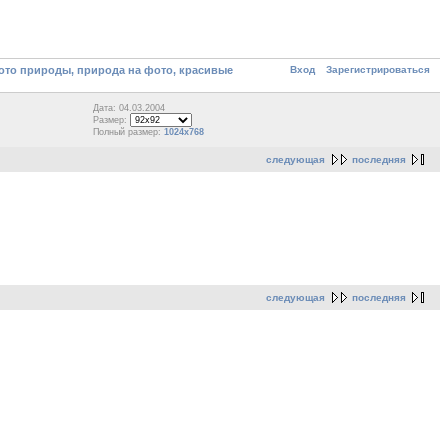
Вход
Зарегистрироваться
то природы, природа на фото, красивые
Дата: 04.03.2004
Размер:
Полный размер:
1024x768
следующая
последняя
следующая
последняя