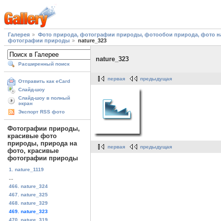
Галерея
Фото природа, фотографии природы, фотообои природа, фото на
фотографии природы
nature_323
nature_323
Расширенный поиск
первая
предыдущая
Отправить как eCard
Слайд-шоу
Слайд-шоу в полный
экран
Экспорт RSS фото
Фотографии природы,
красивые фото
природы, природа на
первая
предыдущая
фото, красивые
фотографии природы
1. nature_1119
...
466. nature_324
467. nature_325
468. nature_329
469. nature_323
470. nature_319