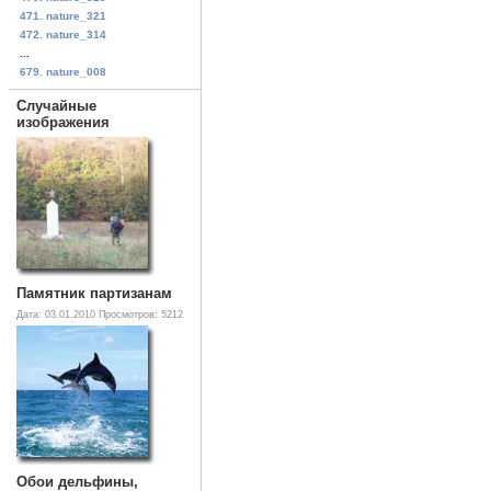
471. nature_321
472. nature_314
...
679. nature_008
Случайные
изображения
Памятник партизанам
Дата: 03.01.2010
Просмотров: 5212
Обои дельфины,