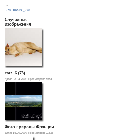
...
679. nature_008
Случайные
изображения
cats_6 (73)
Дата: 03.04.2008
Просмотров: 5551
Фото природы Франции
Дата: 18.09.2007
Просмотров: 11526