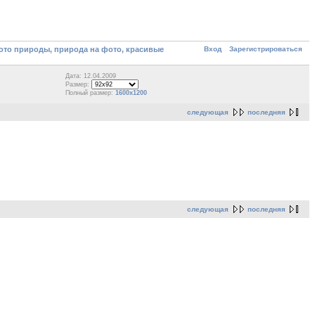
Вход
Зарегистрироваться
то природы, природа на фото, красивые
Дата: 12.04.2009
Размер:
Полный размер:
1600x1200
следующая
последняя
следующая
последняя