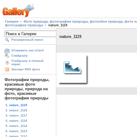
Галерея
Фото природа, фотографии природы, фотообои природа, фото на
фотографии природы
nature_1119
nature_1119
Расширенный поиск
Отправить как eCard
Слайд-шоу
Слайд-шоу в полный
экран
Экспорт RSS фото
Фотографии природы,
красивые фото
природы, природа на
фото, красивые
фотографии природы
1. nature_1119
2. nature_1118
3. nature_1117
4. nature_1116
5. nature_1114
6. nature_1113
7. nature_1112