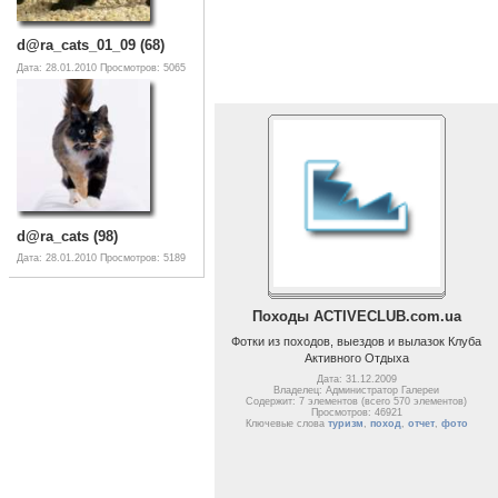
d@ra_cats_01_09 (68)
Дата: 28.01.2010
Просмотров: 5065
d@ra_cats (98)
Дата: 28.01.2010
Просмотров: 5189
Походы ACTIVECLUB.com.ua
Фотки из походов, выездов и вылазок Клуба
Активного Отдыха
Дата: 31.12.2009
Владелец: Администратор Галереи
Содержит: 7 элементов (всего 570 элементов)
Просмотров: 46921
Ключевые слова
туризм
,
поход
,
отчет
,
фото