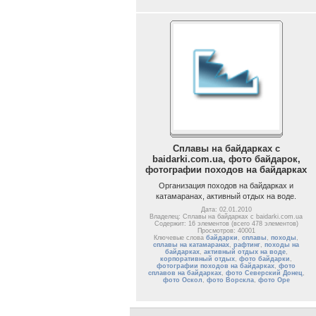
Сплавы на байдарках с
baidarki.com.ua, фото байдарок,
фотографии походов на байдарках
Организация походов на байдарках и
катамаранах, активный отдых на воде.
Дата: 02.01.2010
Владелец: Сплавы на байдарках с baidarki.com.ua
Содержит: 16 элементов (всего 478 элементов)
Просмотров: 40001
Ключевые слова
байдарки
,
сплавы
,
походы
,
сплавы на катамаранах
,
рафтинг
,
походы на
байдарках
,
активный отдых на воде
,
корпоративный отдых
,
фото байдарки
,
фотографии походов на байдарках
,
фото
сплавов на байдарках
,
фото Северский Донец
,
фото Оскол
,
фото Ворскла
,
фото Оре