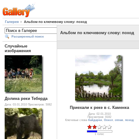
Галерея
Альбом по ключевому слову: поход
Альбом по ключевому слову: поход
Расширенный поиск
Случайные
изображения
Долина реки Теберда
Дата: 03.01.2010
Просмотров: 5082
Приехали к реке в с. Каменка
Дата: 02.01.2010
Просмотров: 9182
Ключевые слова
байдарки
,
Оскол
,
сплав
,
поход
1 голос