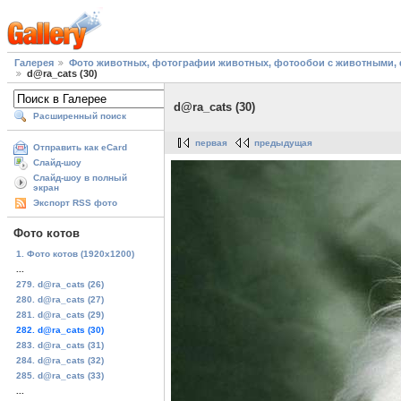
Галерея
Фото животных, фотографии животных, фотообои с животными, 
d@ra_cats (30)
d@ra_cats (30)
Расширенный поиск
первая
предыдущая
Отправить как eCard
Слайд-шоу
Слайд-шоу в полный
экран
Экспорт RSS фото
Фото котов
1. Фото котов (1920х1200)
...
279. d@ra_cats (26)
280. d@ra_cats (27)
281. d@ra_cats (29)
282. d@ra_cats (30)
283. d@ra_cats (31)
284. d@ra_cats (32)
285. d@ra_cats (33)
...