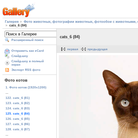
Галерея
Фото животных, фотографии животных, фотообои с животными, 
cats_6 (84)
cats_6 (84)
Расширенный поиск
первая
предыдущая
Отправить как eCard
Слайд-шоу
Слайд-шоу в полный
экран
Экспорт RSS фото
Фото котов
1. Фото котов (1920х1200)
...
122. cats_6 (81)
123. cats_6 (82)
124. cats_6 (83)
125. cats_6 (84)
126. cats_6 (85)
127. cats_6 (86)
128. cats_6 (87)
...