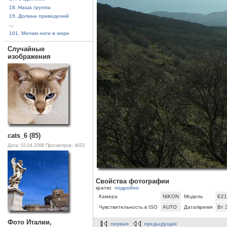
18. Наша группа
19. Долина приведений
...
101. Мочим ноги в море
Случайные
изображения
cats_6 (85)
Дата: 03.04.2008
Просмотров: 4633
Свойства фотографии
кратко
подробно
Камера
NIKON
Модель
E21
Чувствительность в ISO
AUTO
Дата/время
Вт 
Фото Италии,
первая
предыдущая