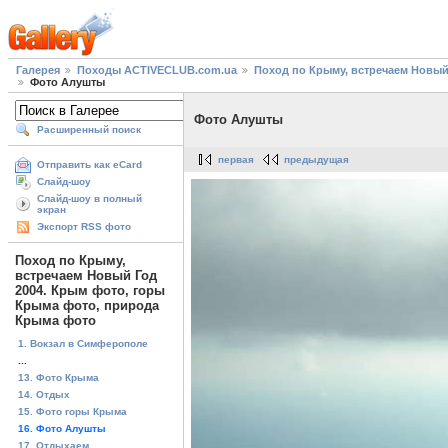
Галерея
Походы ACTIVECLUB.com.ua
Поход по Крыму, встречаем Новый
Фото Алушты
Фото Алушты
Расширенный поиск
первая
предыдущая
Отправить как eCard
Слайд-шоу
Слайд-шоу в полный
экран
Экспорт RSS фото
Поход по Крыму,
встречаем Новый Год
2004. Крым фото, горы
Крыма фото, природа
Крыма фото
1. Вокзал в Симферополе
...
13. Фото Крыма
14. Отдых
15. Фото горы Крыма
16. Фото Алушты
17. Отдыхаем