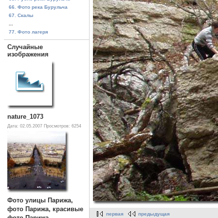
66. Фото река Бурульча
67. Скалы
...
77. Фото лагеря
Случайные
изображения
nature_1073
Дата: 02.05.2007
Просмотров: 6254
Фото улицы Парижа,
фото Парижа, красивые
первая
предыдущая
фото Парижа