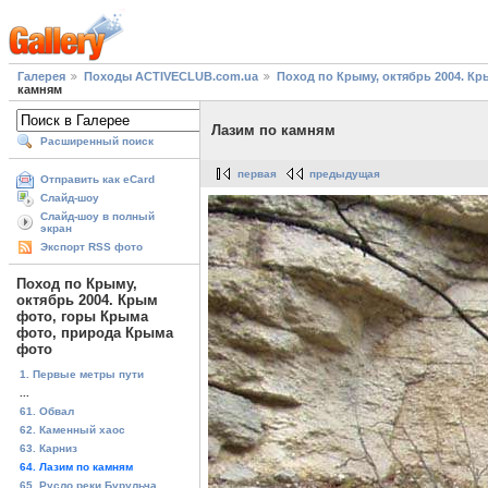
Галерея
Походы ACTIVECLUB.com.ua
Поход по Крыму, октябрь 2004. К
камням
Лазим по камням
Расширенный поиск
первая
предыдущая
Отправить как eCard
Слайд-шоу
Слайд-шоу в полный
экран
Экспорт RSS фото
Поход по Крыму,
октябрь 2004. Крым
фото, горы Крыма
фото, природа Крыма
фото
1. Первые метры пути
...
61. Обвал
62. Каменный хаос
63. Карниз
64. Лазим по камням
65. Русло реки Бурульча