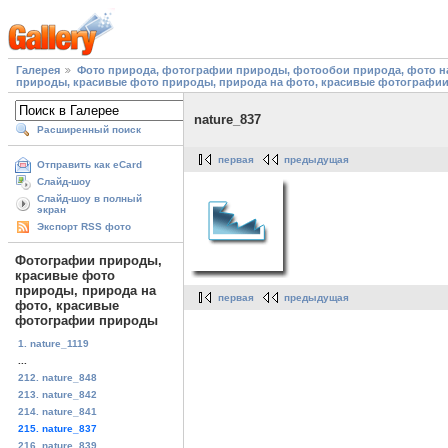
Галерея
Фото природа, фотографии природы, фотообои природа, фото на
природы, красивые фото природы, природа на фото, красивые фотографи
nature_837
Расширенный поиск
первая
предыдущая
Отправить как eCard
Слайд-шоу
Слайд-шоу в полный
экран
Экспорт RSS фото
Фотографии природы,
красивые фото
природы, природа на
первая
предыдущая
фото, красивые
фотографии природы
1. nature_1119
...
212. nature_848
213. nature_842
214. nature_841
215. nature_837
216. nature_839