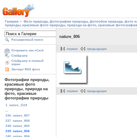
Галерея
Фото природа, фотографии природы, фотообои природа, фото на
природы, красивые фото природы, природа на фото, красивые фотографи
nature_806
Расширенный поиск
первая
предыдущая
Отправить как eCard
Слайд-шоу
Слайд-шоу в полный
экран
Экспорт RSS фото
Фотографии природы,
красивые фото
природы, природа на
первая
предыдущая
фото, красивые
фотографии природы
1. nature_1119
...
236. nature_807
237. nature_808
238. nature_805
239. nature_806
240. nature_804