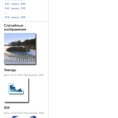
241. nature_800
242. nature_795
...
679. nature_008
Случайные
изображения
Заводь
Дата: 02.01.2010
Просмотров: 3837
054
Дата: 12.03.2010
Просмотров: 5944