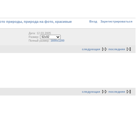
Вход
Зарегистрироваться
то природы, природа на фото, красивые
Дата: 12.03.2005
Размер:
Полный размер:
1600x1200
следующая
последняя
следующая
последняя