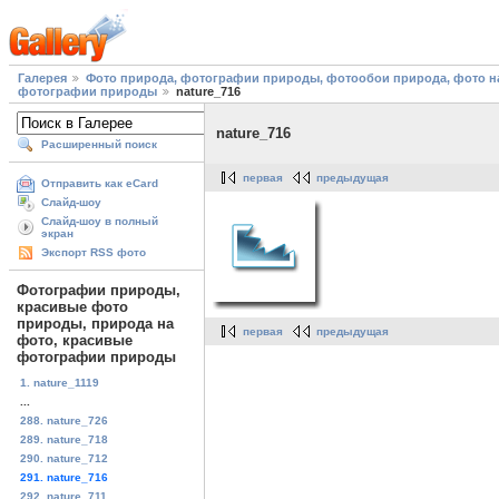
Галерея
Фото природа, фотографии природы, фотообои природа, фото на
фотографии природы
nature_716
nature_716
Расширенный поиск
первая
предыдущая
Отправить как eCard
Слайд-шоу
Слайд-шоу в полный
экран
Экспорт RSS фото
Фотографии природы,
красивые фото
природы, природа на
первая
предыдущая
фото, красивые
фотографии природы
1. nature_1119
...
288. nature_726
289. nature_718
290. nature_712
291. nature_716
292. nature_711