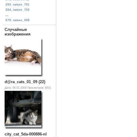
293. nature_701
294. nature_702
...
679. nature_008
Случайные
изображения
d@ra_cats_01_09 (22)
Дата: 06.01.2009
Просмотров: 6501
city_cat_5da-000886-nl