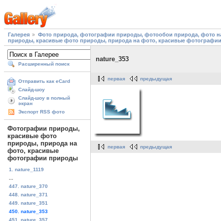
Галерея
Фото природа, фотографии природы, фотообои природа, фото на
природы, красивые фото природы, природа на фото, красивые фотографи
nature_353
Расширенный поиск
первая
предыдущая
Отправить как eCard
Слайд-шоу
Слайд-шоу в полный
экран
Экспорт RSS фото
Фотографии природы,
красивые фото
природы, природа на
первая
предыдущая
фото, красивые
фотографии природы
1. nature_1119
...
447. nature_370
448. nature_371
449. nature_351
450. nature_353
451. nature_357