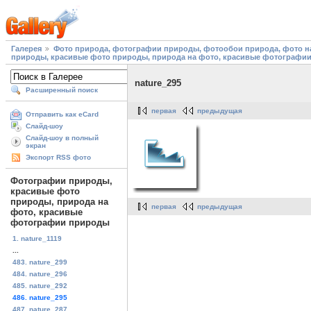
Галерея
Фото природа, фотографии природы, фотообои природа, фото на
природы, красивые фото природы, природа на фото, красивые фотографи
nature_295
Расширенный поиск
первая
предыдущая
Отправить как eCard
Слайд-шоу
Слайд-шоу в полный
экран
Экспорт RSS фото
Фотографии природы,
красивые фото
природы, природа на
первая
предыдущая
фото, красивые
фотографии природы
1. nature_1119
...
483. nature_299
484. nature_296
485. nature_292
486. nature_295
487. nature_287