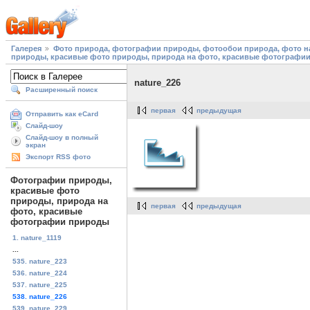
Галерея
Фото природа, фотографии природы, фотообои природа, фото на
природы, красивые фото природы, природа на фото, красивые фотографи
nature_226
Расширенный поиск
первая
предыдущая
Отправить как eCard
Слайд-шоу
Слайд-шоу в полный
экран
Экспорт RSS фото
Фотографии природы,
красивые фото
природы, природа на
первая
предыдущая
фото, красивые
фотографии природы
1. nature_1119
...
535. nature_223
536. nature_224
537. nature_225
538. nature_226
539. nature_229