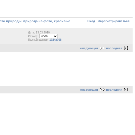
Вход
Зарегистрироваться
то природы, природа на фото, красивые
Дата: 13.03.2010
Размер:
Полный размер:
1024x768
следующая
последняя
следующая
последняя