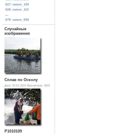
627. nature_109
628. nature_110
...
679. nature_008
Случайные
изображения
Сплав по Осколу
Дата: 03.01.2010
Просмотров: 3422
P1010109