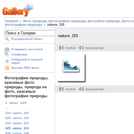
Галерея
Фото природа, фотографии природы, фотообои природа, фото на
фотографии природы
nature_115
nature_115
Расширенный поиск
первая
предыдущая
Отправить как eCard
Слайд-шоу
Слайд-шоу в полный
экран
Экспорт RSS фото
Фотографии природы,
красивые фото
природы, природа на
первая
предыдущая
фото, красивые
фотографии природы
1. nature_1119
...
622. nature_118
623. nature_119
624. nature_113
625. nature_115
626. nature_108