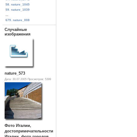
58. nature_1045
59. nature_1039
...
679. nature_008
Случайные
изображения
nature_573
Дата: 30.07.2005
Просмотров: 5399
Фото Италии,
достопримечательности
Италии, фото городов