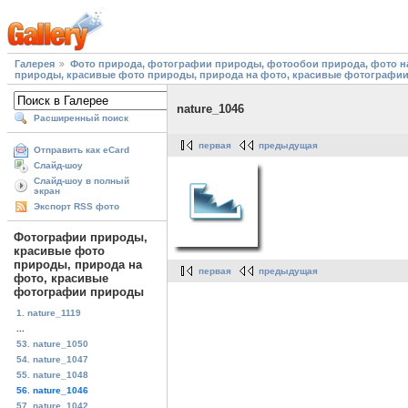
Галерея
Фото природа, фотографии природы, фотообои природа, фото на
природы, красивые фото природы, природа на фото, красивые фотографи
nature_1046
Расширенный поиск
первая
предыдущая
Отправить как eCard
Слайд-шоу
Слайд-шоу в полный
экран
Экспорт RSS фото
Фотографии природы,
красивые фото
природы, природа на
первая
предыдущая
фото, красивые
фотографии природы
1. nature_1119
...
53. nature_1050
54. nature_1047
55. nature_1048
56. nature_1046
57. nature_1042