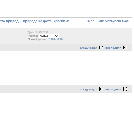
Вход
Зарегистрироваться
то природы, природа на фото, красивые
Дата: 04.08.2008
Размер:
Полный размер:
1600x1200
следующая
последняя
следующая
последняя