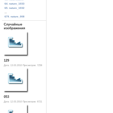
64. nature_1033
65. nature_1032
...
679. nature_008
Случайные
изображения
129
Дата: 13.03.2010
Просмотров: 7258
053
Дата: 12.03.2010
Просмотров: 6721