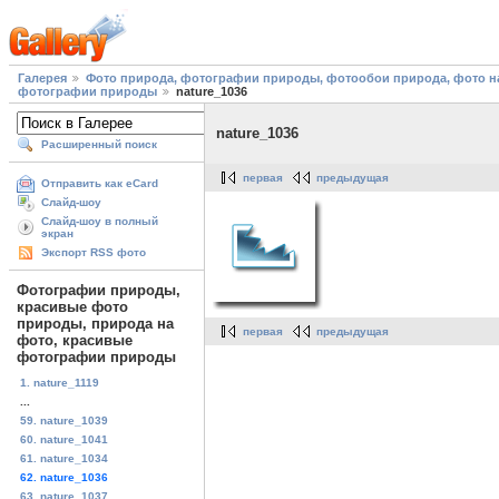
Галерея
Фото природа, фотографии природы, фотообои природа, фото на
фотографии природы
nature_1036
nature_1036
Расширенный поиск
первая
предыдущая
Отправить как eCard
Слайд-шоу
Слайд-шоу в полный
экран
Экспорт RSS фото
Фотографии природы,
красивые фото
природы, природа на
первая
предыдущая
фото, красивые
фотографии природы
1. nature_1119
...
59. nature_1039
60. nature_1041
61. nature_1034
62. nature_1036
63. nature_1037