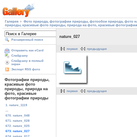
Галерея
Фото природа, фотографии природы, фотообои природа, фото на
природы, красивые фото природы, природа на фото, красивые фотографи
nature_027
Расширенный поиск
первая
предыдущая
Отправить как eCard
Слайд-шоу
Слайд-шоу в полный
экран
Экспорт RSS фото
Фотографии природы,
красивые фото
природы, природа на
первая
предыдущая
фото, красивые
фотографии природы
1. nature_1119
...
670. nature_048
671. nature_028
672. nature_025
673. nature_027
674. nature_017