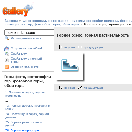
Галерея
Фото природа, фотографии природы, фотообои природа, фото на
фотографии гор, фотообои горы, обои горы
Горное озеро, горная растит
Горное озеро, горная растительность
Расширенный поиск
первая
предыдущая
Отправить как eCard
Слайд-шоу
Слайд-шоу в полный
экран
Экспорт RSS фото
Горы фото, фотографии
гор, фотообои горы,
обои горы
первая
предыдущая
1. Поселок в горах, горная
местность
...
73. Горная дорога, прогулка в
горах
74. Пастбище в горах, горная
долина
75. Горная река, горный
ручей
76. Горное озеро, горная