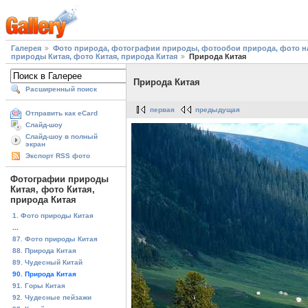
Галерея
Фото природа, фотографии природы, фотообои природа, фото на
природы Китая, фото Китая, природа Китая
Природа Китая
Природа Китая
Расширенный поиск
первая
предыдущая
Отправить как eCard
Слайд-шоу
Слайд-шоу в полный
экран
Экспорт RSS фото
Фотографии природы
Китая, фото Китая,
природа Китая
1. Фото природы Китая
...
87. Фото природы Китая
88. Природа Китая
89. Чудесный Китай
90. Природа Китая
91. Горы Китая
92. Чудесные пейзажи