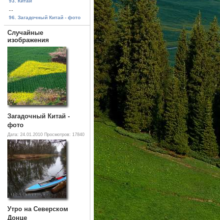
93. Китай
...
96. Загадочный Китай - фото
Случайные
изображения
Загадочный Китай -
фото
Дата: 24.01.2010
Просмотров: 17840
Утро на Северском
Донце