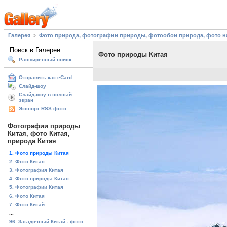
Галерея
Фото природа, фотографии природы, фотообои природа, фото на
Фото природы Китая
Расширенный поиск
Отправить как eCard
Слайд-шоу
Слайд-шоу в полный
экран
Экспорт RSS фото
Фотографии природы
Китая, фото Китая,
природа Китая
1. Фото природы Китая
2. Фото Китая
3. Фотография Китая
4. Фото природы Китая
5. Фотографии Китая
6. Фото Китая
7. Фото Китай
...
96. Загадочный Китай - фото