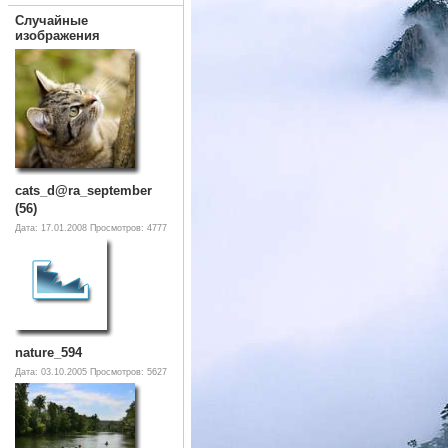
Случайные
изображения
cats_d@ra_september
(56)
Дата: 17.01.2008
Просмотров: 4777
nature_594
Дата: 03.10.2005
Просмотров: 5627