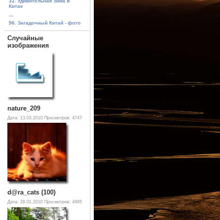
32. Удивительная зима в
Китае
...
96. Загадочный Китай - фото
Случайные
изображения
nature_209
Дата: 13.03.2010
Просмотров: 4747
d@ra_cats (100)
Дата: 28.01.2010
Просмотров: 4985