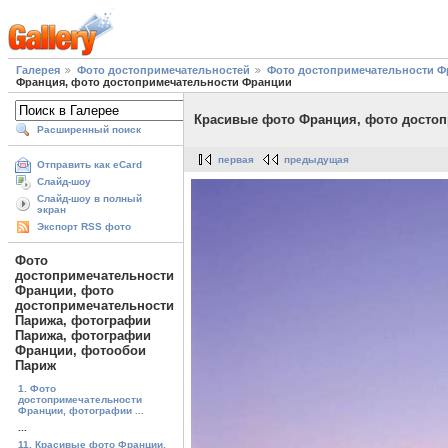
Галерея
Фото достопримечательностей
Фото достопримечательности Ф
Франция, фото достопримечательности Франции
Красивые фото Франция, фото досто
Расширенный поиск
первая
предыдущая
Отправить как eCard
Слайд-шоу
Слайд-шоу в полный
экран
Экспорт RSS фото
Фото
достопримечательности
Франции, фото
достопримечательности
Парижа, фотографии
Парижа, фотографии
Франции, фотообои
Париж
1. Фото
достопримечательности
Франции, фотографии ...
...
11. Красивые фото Франции,