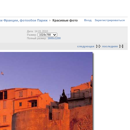
Вход
Зарегистрироваться
ии Франции, фотообои Париж
Красивые фото
Дата: 14.01.2010
Размер:
Полный размер:
1600x1200
следующая
последняя