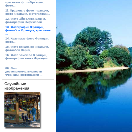
красивые фото Франции,
фото...
11. Красивые фото Франции,
фото Франции, фотографии...
12. Фото Эйфелева Башня,
фотография Эйфелевой...
13. Фотографии Франции,
фотообои Франция, красивые
...
14. Красивые фото Франция,
фото...
15. Фото канала во Франции,
фотообои Париж,...
16. Фото замок во Франции,
фотография замка Франции
...
86. Фото
достопримечательности
Франции, фотографии ...
Случайные
изображения