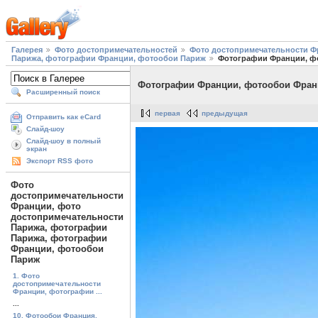
Галерея
Фото достопримечательностей
Фото достопримечательности Ф
Парижа, фотографии Франции, фотообои Париж
Фотографии Франции, ф
Фотографии Франции, фотообои Фран
Расширенный поиск
первая
предыдущая
Отправить как eCard
Слайд-шоу
Слайд-шоу в полный
экран
Экспорт RSS фото
Фото
достопримечательности
Франции, фото
достопримечательности
Парижа, фотографии
Парижа, фотографии
Франции, фотообои
Париж
1. Фото
достопримечательности
Франции, фотографии ...
...
10. Фотообои Франция,